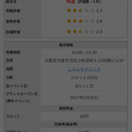
35点
総合点
（評価数：4 件）
2.3
営業評価
2.8
接客評価
2.3
設備評価
基本情報
10:00～22:40
営業時間
大阪府大阪市北区小松原町1-11田園ビル1F
住所
こちらをクリック
地図
スロット232台
台数
3のつく日
旧イベント日
グランドオープン日
2017年5月26日
(周年イベント)
遊技料金
20円
スロット
交換率(換金率)