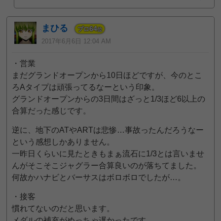
まひる
64
プロ
位
2017年6月6日 12:04 AM
・営業
まだグランドオープンから10日ほどですが、今のとこ
ろAタイプは頑張ってるなーという印象。
グランドオープンからの3日間はざっと1/3ほど6以上の
合算だった感じです。
逆に、地下のATやARTは悲惨…事故ったんだろうなー
という感想しかありません。
一昨日くらいに見たときもまぁ流石に1/3とは言いませ
んがそこそこジャグラー合算良いのが落ちてました。
何故かハナビとバーサスはボロボロでしたが…。
・接客
慣れてないのだと思います。
メダルの補充がめっちゃ遅かったです。