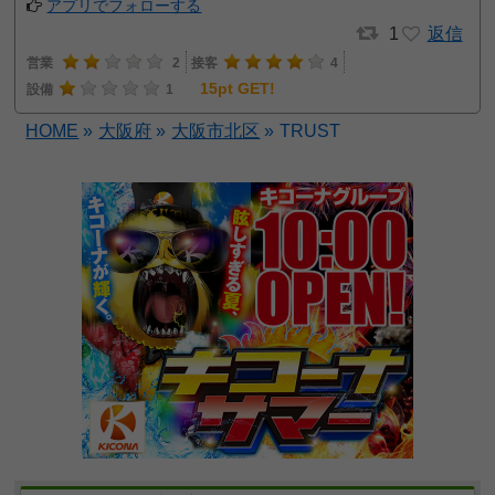
アプリでフォローする
1
返信
営業
2
接客
4
15pt GET!
設備
1
HOME
»
大阪府
»
大阪市北区
»
TRUST