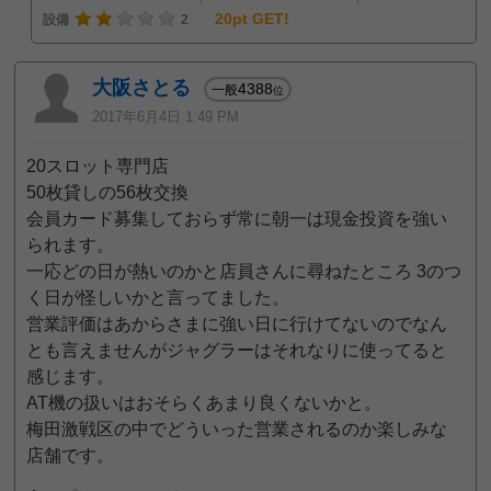
20pt GET!
設備
2
大阪さとる
4388
一般
位
2017年6月4日 1:49 PM
20スロット専門店
50枚貸しの56枚交換
会員カード募集しておらず常に朝一は現金投資を強い
られます。
一応どの日が熱いのかと店員さんに尋ねたところ 3のつ
く日が怪しいかと言ってました。
営業評価はあからさまに強い日に行けてないのでなん
とも言えませんがジャグラーはそれなりに使ってると
感じます。
AT機の扱いはおそらくあまり良くないかと。
梅田激戦区の中でどういった営業されるのか楽しみな
店舗です。