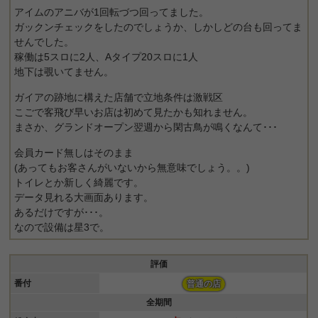
アイムのアニバが1回転づつ回ってました。
ガックンチェックをしたのでしょうか、しかしどの台も回ってま
せんでした。
稼働は5スロに2人、Aタイプ20スロに1人
地下は覗いてません。
ガイアの跡地に構えた店舗で立地条件は激戦区
こごで客飛び早いお店は初めて見たかも知れません。
まさか、グランドオープン翌週から閑古鳥が鳴くなんて･･･
会員カード無しはそのまま
(あってもお客さんがいないから無意味でしょう。。)
トイレとか新しく綺麗です。
データ見れる大画面あります。
あるだけですが･･･。
なので設備は星3で。
評価
番付
普通の店
全期間