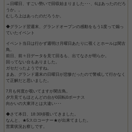
→日曜日、すごい勢いで回収始まりました･･･、6はあったのだろ
うか。。
むしろ上はあったのだろうか。
◆グランド翌週末、グランドオープンの感動をもう1度って煽っ
ていたイベント
イベント当日は行かず週明け月曜日あたりに覗くとホールは閑古
鳥。
前日、前々日データを見て回るも、出てなさが明らか。
回ってない台もありました。
ガセだったようですね。
まあ、グランド週末の日曜日が悲惨だったので警戒して行かなく
て正解だと思いました。
7月も何度か覗いてますが閑古鳥。
夕方見てもほとんどの台が0回転0ボーナス
向かいの大東洋とは大違い･･･
◆さて本日、18:30頃覗いてきました。
なんと、★5スロコーナー★が出来てました。
営業状況お察しです。