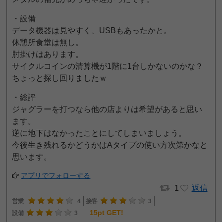
・設備
データ機器は見やすく、USBもあったかと。
休憩所食堂は無し。
肘掛けはあります。
サイクルコインの清算機が1階に1台しかないのかな？
ちょっと探し回りましたｗ
・総評
ジャグラーを打つなら他の店よりは希望があると思い
ます。
逆に地下はなかったことにしてしまいましょう。
今後生き残れるかどうかはAタイプの使い方次第かなと
思います。
アプリでフォローする
1
返信
営業
4
接客
3
15pt GET!
設備
3