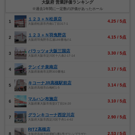
大阪府 営業評価ランキング
※過去1年間に一定数の評価があったホール
１２３＋Ｎ松原店
4.25 / 5点
1
大阪府松原市丹南1丁目317-1
１２３＋Ｎ羽曳野店
4.15 / 5点
2
大阪府羽曳野市広瀬186番地の1
パラッツォ大阪三国店
3.30 / 5点
3
大阪府大阪市淀川区十八条2-17-14
テンイチ泉南店
3.17 / 5点
4
大阪府泉南市北野303番地1
キコーナJR高槻駅前店
3.14 / 5点
5
大阪府高槻市白梅町1-5
マルハン布施店
3.10 / 5点
6
大阪府東大阪市長堂3丁目24-20
グランキコーナ西淀川店
2.90 / 5点
7
大阪府大阪市西淀川区千舟1-4-62
RITZ高槻店
2.53 / 5点
8
大阪府高槻市紺屋町1番1号グリ-ンプラザた