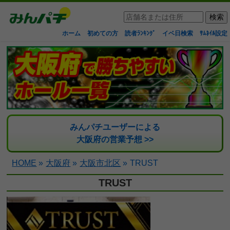
ホーム
初めての方
読者ﾗﾝｷﾝｸﾞ
イベ日検索
ｻﾑﾈｲﾙ設定
みんパチユーザーによる
大阪府の営業予想 >>
HOME
»
大阪府
»
大阪市北区
»
TRUST
TRUST