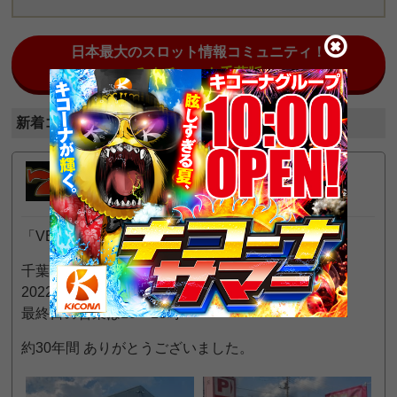
日本最大のスロット情報コミュニティ！
みんチャット千葉版
新着コメント (全5件)
トロピ
2
一般
位
2022年6月3日 9:23 AM
「VEGA八街店」
千葉県八街市 総武線沿いの小型店
2022年6月5日（日）閉店
最終日の営業は10～18時
約30年間 ありがとうございました。