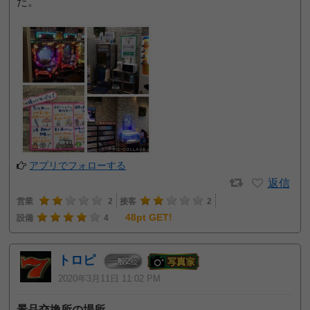
だ。
アプリでフォローする
返信
営業
2
接客
2
48pt GET!
設備
4
トロピ
2
一般
位
2020年3月11日 11:02 PM
景品交換所の場所