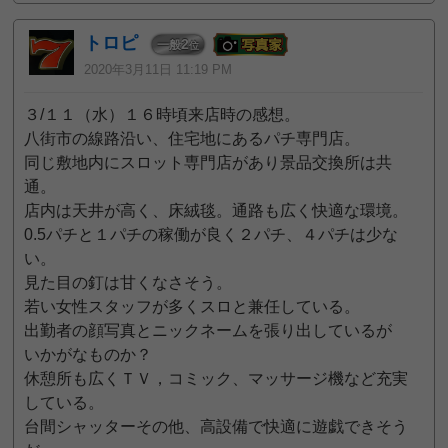
トロピ
2
一般
位
2020年3月11日 11:19 PM
３/１１（水）１６時頃来店時の感想。
八街市の線路沿い、住宅地にあるパチ専門店。
同じ敷地内にスロット専門店があり景品交換所は共
通。
店内は天井が高く、床絨毯。通路も広く快適な環境。
0.5パチと１パチの稼働が良く２パチ、４パチは少な
い。
見た目の釘は甘くなさそう。
若い女性スタッフが多くスロと兼任している。
出勤者の顔写真とニックネームを張り出しているが
いかがなものか？
休憩所も広くＴＶ，コミック、マッサージ機など充実
している。
台間シャッターその他、高設備で快適に遊戯できそう