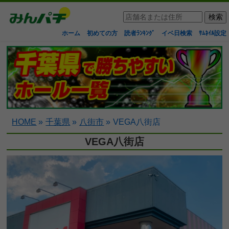
ホーム
初めての方
読者ﾗﾝｷﾝｸﾞ
イベ日検索
ｻﾑﾈｲﾙ設定
HOME
»
千葉県
»
八街市
»
VEGA八街店
VEGA八街店