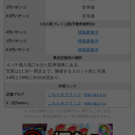
非等価
1円パチンコ
非等価
0.5円パチンコ
1日の再プレイ上限(手数料無料分)
情報募集中
4円パチンコ
情報募集中
1円パチンコ
情報募集中
0.5円パチンコ
景品交換所の場所
４パチ側入場口を出た駐車場奥にある。
営業は11:30～閉店まで。隣接するスロット館と共通。
14時と18時に30分休憩あり。
外部リンク
こちらをクリック
店舗ブログ
（
情報を修正する
）
こちらをクリック
X（旧Twitter）
（
情報を修正する
）
※上記の情報においては正確でない場合もございます
※ホールと景品交換所には一切の関係性がありません