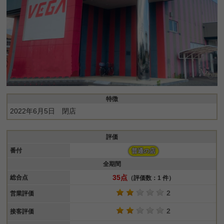
特徴
2022年6月5日 閉店
評価
番付
普通の店
全期間
35点
総合点
（評価数：1 件）
2
営業評価
2
接客評価