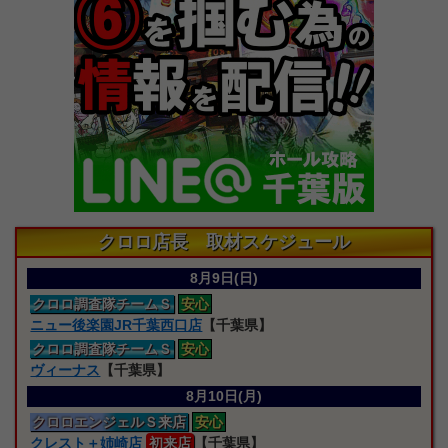
クロロ店長 取材スケジュール
8月9日(日)
クロロ
調査隊
チームＳ
安心
ニュー後楽園JR千葉西口店
【千葉県】
クロロ
調査隊
チームＳ
安心
ヴィーナス
【千葉県】
8月10日(月)
クロロエンジェルＳ来店
安心
クレスト＋姉崎店
初来店
【千葉県】