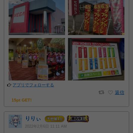
アプリでフォローする
返信
15pt GET!
りりぃ
1
予想屋
位
2022年2月6日 11:11 AM