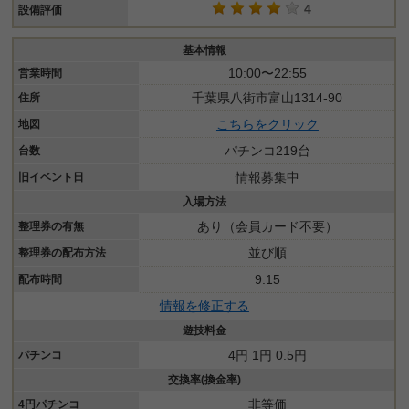
4
設備評価
基本情報
10:00〜22:55
営業時間
千葉県八街市富山1314-90
住所
こちらをクリック
地図
パチンコ219台
台数
情報募集中
旧イベント日
入場方法
あり（会員カード不要）
整理券の有無
並び順
整理券の配布方法
9:15
配布時間
情報を修正する
遊技料金
4円 1円 0.5円
パチンコ
交換率(換金率)
非等価
4円パチンコ