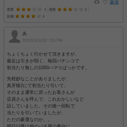
返信
営業
3
接客
3
設備
4
あ
2022年12月2日 7:01 PM
ちょくちょく行かせて頂きますが、
最近は引きが弱く、毎回パチンコで
初当たり無しの1000ハマりばっかです。
先程妙なことがありましたが、
真牙狼2にて初当たり引いて、
そのまま通常に戻ったお客さんが
店員さんを呼んで、これおかしいなど
話していました。その後一回転で
当たりを引いていましたが、
ただの豪運なのか。。
明日以降は他のパチ屋の養分に