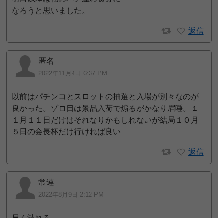
なろうと思いました。
返信
匿名
2022年11月4日 6:37 PM
以前はパチンコとスロットの抽選と入場が別々なのが
良かった。ゾロ目は景品入荷で煽るがかなり眉唾。１
１月１１日だけはそれなりかもしれないが結局１０月
５日の会長杯だけ行ければ良い
返信
常連
2022年8月9日 2:12 PM
早く潰れろ