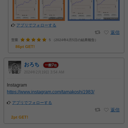
アプリでフォローする
返信
営業
5
（2024年4月5日の結果報告）
86pt GET!
おろち
7
一般
位
2024年2月19日 3:54 AM
Instagram
https://www.instagram.com/tamakoshi1983/
アプリでフォローする
返信
2pt GET!