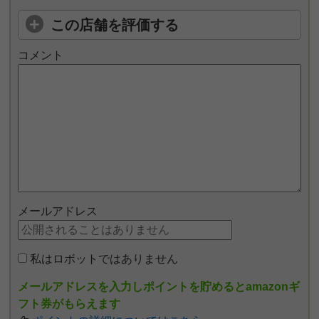
この店舗を評価する
コメント
メールアドレス
私はロボットではありません
メールアドレスを入力しポイントを貯めるとamazonギ
フト券がもらえます