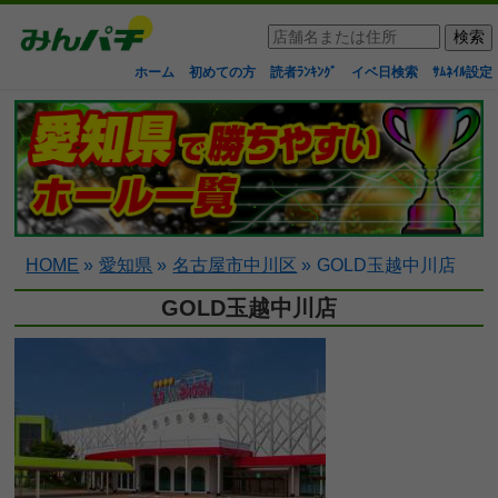
ホーム
初めての方
読者ﾗﾝｷﾝｸﾞ
イベ日検索
ｻﾑﾈｲﾙ設定
HOME
»
愛知県
»
名古屋市中川区
»
GOLD玉越中川店
GOLD玉越中川店