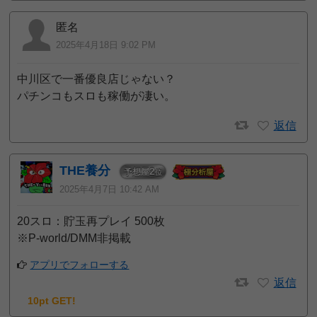
匿名
2025年4月18日 9:02 PM
中川区で一番優良店じゃない？
パチンコもスロも稼働が凄い。
返信
THE養分
2
予想屋
位
2025年4月7日 10:42 AM
20スロ：貯玉再プレイ 500枚
※P-world/DMM非掲載
アプリでフォローする
返信
10pt GET!