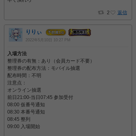
2
返信
りりぃ
1
予想屋
位
2022年5月10日 10:27 PM
入場方法
整理券の有無：あり（会員カード不要）
整理券の配布方法：モバイル抽選
配布時間：不明
注意点：
オンライン抽選
前日21:00-当日07:45 参加受付
08:00 仮番号通知
08:30 本番号通知
08:45 整列
09:00 入場開始