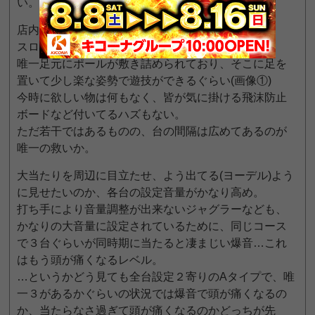
い。
店内を見渡す限りかなり年季の入ったホール。
スロットの設備に関して特に突出した物はなし。
唯一足元にポールが敷き詰められており、そこに足を
置いて少し楽な姿勢で遊技ができるぐらい(画像①)
今時に欲しい物は何もなく、皆が気に掛ける飛沫防止
ボードなど付いてるハズもない。
ただ若干ではあるものの、台の間隔は広めてあるのが
唯一の救いか。
大当たりを周辺に目立たせ、よう出てる(ヨーデル)よう
に見せたいのか、各台の設定音量がかなり高め。
打ち手により音量調整が出来ないジャグラーなども、
かなりの大音量に設定されているために、同じコース
で３台ぐらいが同時期に当たると凄まじい爆音…これ
はもう頭が痛くなるレベル。
…というかどう見ても全台設定２寄りのAタイプで、唯
一３があるかぐらいの状況では爆音で頭が痛くなるの
か、当たらなさ過ぎて頭が痛くなるのかどっちが先