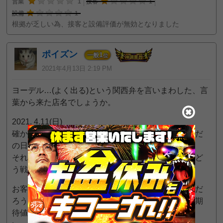
営業
1
接客
1
設備
1
根拠が乏しい為、接客と設備評価が無効となりました
ポイズン
1
一般
位
2021年4月13日 2:19 PM
ヨーデル…(よく出る)という関西弁を言いまわした、言
葉から来た店名でしょうか。
2021. 4.11(日)
確かにこちらにとっては特定日でも何でもない、ただ
の日曜日だったかもしれない。
それでもこの釘調整、スロットにおける設定で正直ど
う戦えば良いのだろうというレベル。
お客様自体が少なく、店の運営そのものが厳しいのだ
ろうが、スタッフの接客態度や交換率等見ても何に期
待値を置いて遊びにいけば良いのか疑問しか沸かな