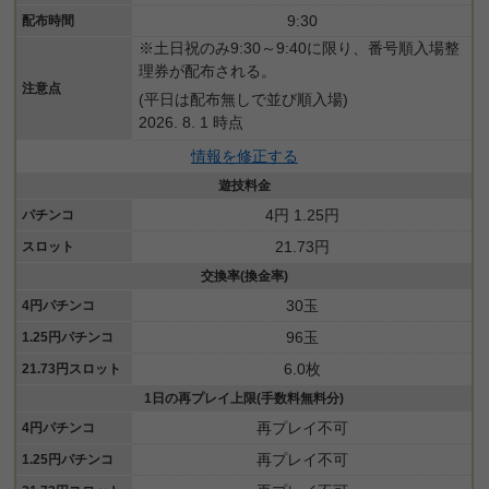
9:30
配布時間
※土日祝のみ9:30～9:40に限り、番号順入場整
理券が配布される。
注意点
(平日は配布無しで並び順入場)
2026. 8. 1 時点
情報を修正する
遊技料金
4円 1.25円
パチンコ
21.73円
スロット
交換率(換金率)
30玉
4円パチンコ
96玉
1.25円パチンコ
6.0枚
21.73円スロット
1日の再プレイ上限(手数料無料分)
再プレイ不可
4円パチンコ
再プレイ不可
1.25円パチンコ