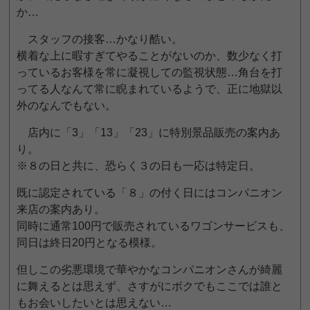
か…
スタッフの接客…かなり酷い。
横着な上に暇すぎてやることがないのか、数少なく打
っているお客様を常に凝視しての監視状態…角台を打
ってる人なんて常に睨まれているようで、正に地獄以
外のなんでもない。
店内に「3」「13」「23」に特別景品販売の案内あ
り。
※８の日と共に、恐らく３の日も一応は特定日。
既に認定されている「８」の付く日にはコンパニオン
来店の案内あり。
同時に通常100円で販売されているワゴンサービスも、
同日は終日20円となる模様。
但しこの劣悪環境で華やかなコンパニオンさんが綺麗
に舞えるとは思えず、さすがにボクでもここでは誰と
もお会いしたいとは思えない…