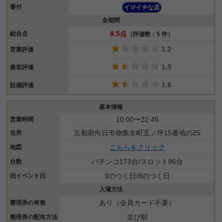
番付
イマイチな店
全期間
8.5点
総合点
（評価数：5 件）
1.2
営業評価
1.5
接客評価
1.6
設備評価
基本情報
10:00〜22:45
営業時間
京都府向日市物集女町五ノ坪15番地の25
住所
こちらをクリック
地図
パチンコ173台/スロット96台
台数
3のつく日/8のつく日
旧イベント日
入場方法
あり（会員カード不要）
整理券の有無
並び順
整理券の配布方法