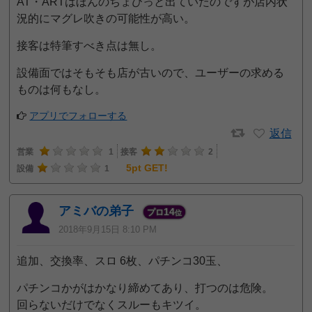
AT・ARTはほんのちょびっと出ていたのですが店内状
況的にマグレ吹きの可能性が高い。
接客は特筆すべき点は無し。
設備面ではそもそも店が古いので、ユーザーの求める
ものは何もなし。
アプリでフォローする
返信
営業
1
接客
2
5pt GET!
設備
1
アミバの弟子
14
プロ
位
2018年9月15日 8:10 PM
追加、交換率、スロ 6枚、パチンコ30玉、
パチンコかがはかなり締めてあり、打つのは危険。
回らないだけでなくスルーもキツイ。