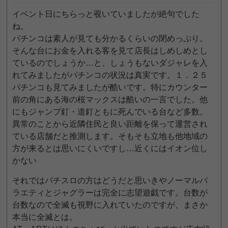
イベント日にちらっと覗いていましたが絶句でした
ね。
パチンコは素人が見ても分かるくらいの閉めっぷり。
そんな台にお金を入れる客を見て店長はしめしめとし
ているのでしょうか…と、しょうもないダジャレを入
れてみましたがパチンコの状況は真実です。１．２５
パチンコも見てみましたが酷いです。特にカウンター
前の角にある海の桜マックスは酷いの一言でした。他
にもジャンプ釘・道釘ともに死んでいる台など多数。
異常のことから近隣住民と良い距離を保って運営され
ている店舗だと推測します。そもそも立地も他地域の
方が来るとは思いにくいですし…近くにはイオン位し
かない
それではパチスロの方はどうだと思いきやノーマルバ
ラエティとジャグラーは完全に志望遊戯です。台数が
台数なので全滅も視野に入れていたのですが、まさか
本当に全滅とは。