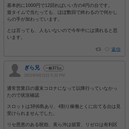
基本的に1000円で12回ればいい方の4円の台です。
遊タイムで当たっても、ほぼ数回で終わるので何かし
らの手が加わっています。
とは言っても、人もいないので今年中には潰れると思
います。
返信
ぎら兄
371
一般
位
2021年9月12日 5:32 PM
通常営業日の週末コロナになって以降行っていなかっ
たので状況確認
スロットは3列6島あり、4割り稼働とくに出てる台は見
受けられませんでした。
リセ恩恵のある呪怨、美ら沖は据置、リゼロは有利区