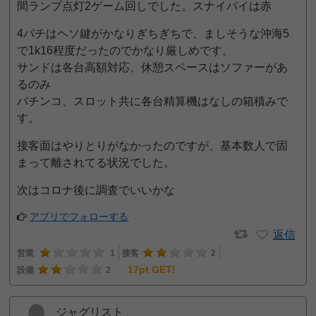
間ランプ点灯2ゲーム回しでした。スナイパイは赤
4パチはヘソ鍵がかなりぎちぎちで、ましそうな沖海5
で1k16程度だったのでかなり厳しめです。
サンドは各台高額対応、休憩スペースはソファーがあ
るのみ
パチンコ、スロット共に各台精算機はなしの箱積みで
す。
接客面はやりとりがなかったのですが、基本数人で固
まって離されてる状況でした。
次はコロナ後に調査でいいかな
アプリでフォローする
返信
営業
1
接客
2
17pt GET!
設備
2
ジャグリスト