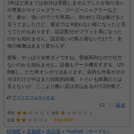
2年ほど前までは自分は実践しませんでしたが知り合い
の専業がマイジャグラー、ゴーゴージャグラーなど
で、癖が、強いのでツモ率高い、8の付く日は稼げると
言うてましたけど、最近では 6使わない様になったと言
うてたのもあります。設定配分がフラット系になった
のかも知れません。設定狙いの客が居ないだけで、全
体の稼働はあまり変わらず。
接客、やっぱり全然ダメですね。零細系列なので仕方
ないのかも知れません。設備もデータ機古すぎる、US
B無し、ただ布オシボリはあります。店内も外装がボロ
ボロだけど中はまだ比較的綺麗、トイレも綺麗だとは
言えないが、ここより酷い店は沢山あるので2評価で。
アプリでフォローする
返信
営業
2
接客
1
55pt GET!
設備
2
HOME
»
京都府
»
向日市
»
YooDell（ヨーデル）