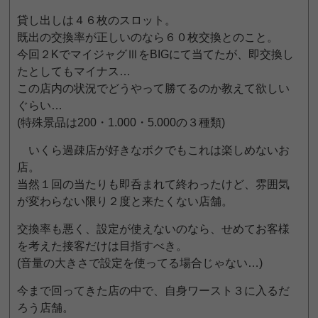
貸し出しは４６枚のスロット。
既出の交換率が正しいのなら６０枚交換とのこと。
今回２KでマイジャグⅢをBIGにて当てたが、即交換し
たとしてもマイナス…
この店内の状況でどうやって勝てるのか教えて欲しい
ぐらい…
(特殊景品は200・1.000・5.000の３種類)
いくら過疎店が好きなボクでもこれは楽しめないお
店。
当然１回の当たりも即呑まれて終わったけど、雰囲気
が変わらない限り２度と来たくない店舗。
交換率も悪く、設定が使えないのなら、せめてお客様
を考えた接客だけは目指すべき。
(音量の大きさで設定を使ってる場合じゃない…)
今まで回ってきた店の中で、自身ワースト３に入るだ
ろう店舗。