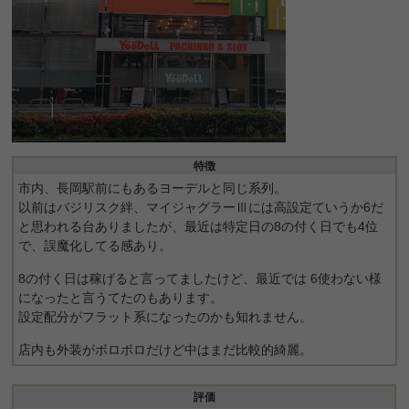
特徴
市内、長岡駅前にもあるヨーデルと同じ系列。
以前はバジリスク絆、マイジャグラーⅢには高設定ていうか6だ
と思われる台ありましたが、最近は特定日の8の付く日でも4位
で、誤魔化してる感あり。
8の付く日は稼げると言ってましたけど、最近では 6使わない様
になったと言うてたのもあります。
設定配分がフラット系になったのかも知れません。
店内も外装がボロボロだけど中はまだ比較的綺麗。
評価