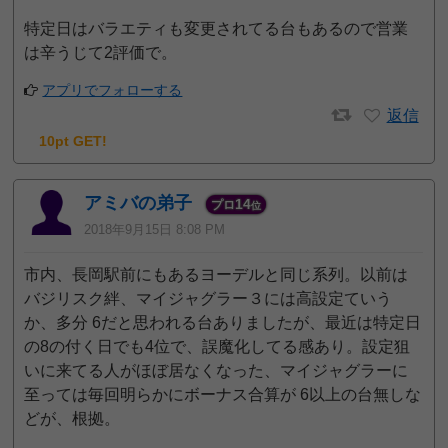
特定日はバラエティも変更されてる台もあるので営業
は辛うじて2評価で。
アプリでフォローする
返信
10pt GET!
アミバの弟子
14
プロ
位
2018年9月15日 8:08 PM
市内、長岡駅前にもあるヨーデルと同じ系列。以前は
バジリスク絆、マイジャグラー３には高設定ていう
か、多分 6だと思われる台ありましたが、最近は特定日
の8の付く日でも4位で、誤魔化してる感あり。設定狙
いに来てる人がほぼ居なくなった、マイジャグラーに
至っては毎回明らかにボーナス合算が 6以上の台無しな
どが、根拠。