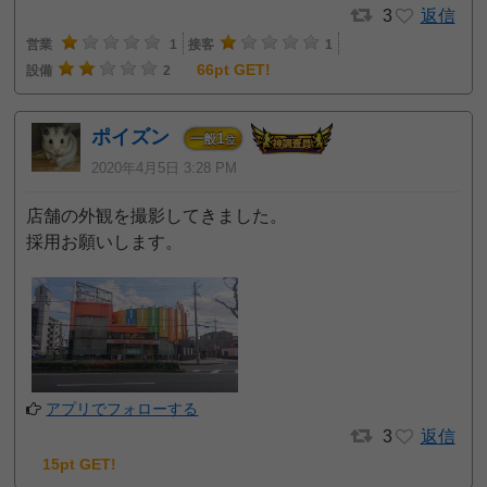
3
返信
営業
1
接客
1
66pt GET!
設備
2
ポイズン
1
一般
位
2020年4月5日 3:28 PM
店舗の外観を撮影してきました。
採用お願いします。
アプリでフォローする
3
返信
15pt GET!