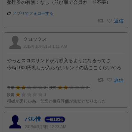
整理券の有無：なし（並び順で会員カード不要）
アプリでフォローする
返信
クロックス
2019年10月31日 1:11 AM
やっとスロのサンドが万券入るようになるってさ
今時1000円札しか入らないサンドの店ここくらいやろ
返信
営業
2
接客
2
設備
1
根拠が乏しい為、営業と接客評価が無効となりました
パル憎
193
一般
位
2019年3月3日 12:23 AM