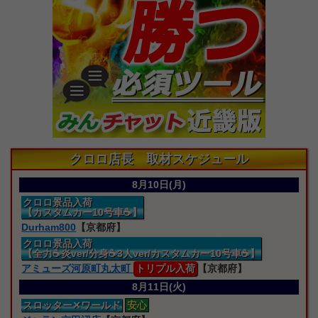
クロロ店長 取材スケジュール
8月10日(月)
クロロ景品入荷
【カスタムカー10号車☕】
Durham800
【京都府】
クロロ景品入荷
【全力☕炎ver/分身☕3人ver/カスタムカー10号車☕】
アミューズ河原町丸太町
トリプル入荷
【京都府】
8月11日(火)
スロッター
✕ワールド
安心