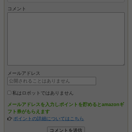
コメント
メールアドレス
私はロボットではありません
メールアドレスを入力しポイントを貯めるとamazonギ
フト券がもらえます
ポイントの詳細についてはこちら