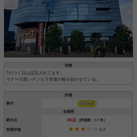
特徴
7のつく日は設定入れてます。
マナーの悪いチンピラ常連が幅を効かせている。
評価
番付
普通の店
全期間
45点
総合点
（評価数：17 件）
3.2
営業評価