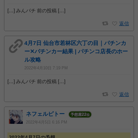
[…] みんパチ 前の投稿 […]
返信
4月7日 仙台市若林区六丁の目｜パチンカ
ー✕パチンカー結果 | パチンコ店長のホー
ル攻略
2022年4月10日 7:19 PM
[…] みんパチ 前の投稿 […]
返信
ネフェルピトー
22
予想屋
位
2022年4月5日 6:16 PM
2022年4月7日の予想