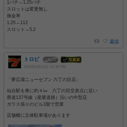
1パチ→1.25パチ
スロットは変更無し
換金率
1.25→112
スロット→5.2
返信
トロピ
2
一般
位
2024年8月21日 12:34 PM
「夢広場ニューセブン 六丁の目店」
仙台駅を東に約４㎞ 六丁の目交差点に近い
県道137号線（産業道路）沿いの中型店
ガラス張りのビル1階で営業
店舗横に立体駐車場があります