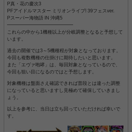
P真・花の慶次3
PFアイドルマスター ミリオンライブ! 39フェスver.
Pスーパー海物語 IN 沖縄5
━━━━━━━━━━━━━━
これらの中から1機種以上が分岐調整となると予想して
います。
過去の開催では3～5機種程が対象となっております。
今回も複数機種の仕掛けに期待したいと思います。
また「エヴァ咆哮」は、毎回対象となっているので、
今回も狙い目になるのではと予想します。
対象機種は盤面さえ確認できれば普段とは違った調整
になっていると思いますし見極めて確保していきまし
ょう。
以上を参考に、当日は立ち回っていただければ幸いで
す。