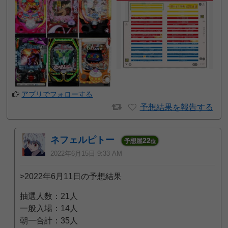
アプリでフォローする
予想結果を報告する
ネフェルピトー
22
予想屋
位
2022年6月15日 9:33 AM
>2022年6月11日の予想結果
抽選人数：21人
一般入場：14人
朝一合計：35人