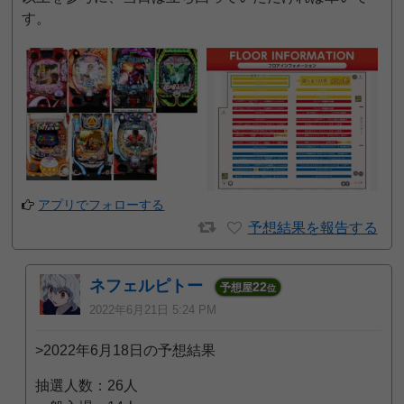
す。
アプリでフォローする
予想結果を報告する
ネフェルピトー
22
予想屋
位
2022年6月21日 5:24 PM
>2022年6月18日の予想結果
抽選人数：26人