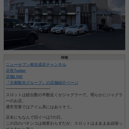
特徴
ニューセブン南吉成店チャンネル
店長Twitter
店舗LINE
『北都観光グループ』の店舗紹介ページ
━━━━━━━━━━━
スロットは総台数の半数近くがジャグラーで、明らかにジャグラ
ーのお店。
通常営業ではアイム系にはありそう。
店名にちなんで旧イベは7の日。
この日のパチンコは相変わらずだが、スロットはまあまあ頑張っ