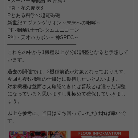
Pスーパー海物語 IN 沖縄5
P真・花の慶次3
Pとある科学の超電磁砲
新世紀エヴァンゲリオン～未来への咆哮～
PF 機動戦士ガンダムユニコーン
P神・天才バカボン～神SPEC～
━━━━━━━━━━━━━━
これらの中から1機種以上が分岐調整となると予想して
います。
過去の開催では、3機種前後が対象となっております。
今回も複数機種の仕掛けに期待したいと思います。
対象機種は盤面さえ確認できれば普段とは違った調整
になっていると思いますし見極めて確保していきまし
ょう。
以上を参考に、当日は立ち回っていただければ幸いで
す。