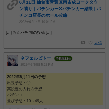
6月11日 仙台市青葉区南吉成ヨークタウ
ン隣り｜パチンカー✕パチンカー結果 | パ
チンコ店長のホール攻略
2022年6月14日 10:04 PM
[…] みんパチ 前の投稿 […]
返信
ネフェルピトー
22
予想屋
位
2022年6月9日 5:22 PM
2022年6月11日の予想
出玉予想：◯
高設定の入れ方予想：
パチンコ
並び予想：10～49人