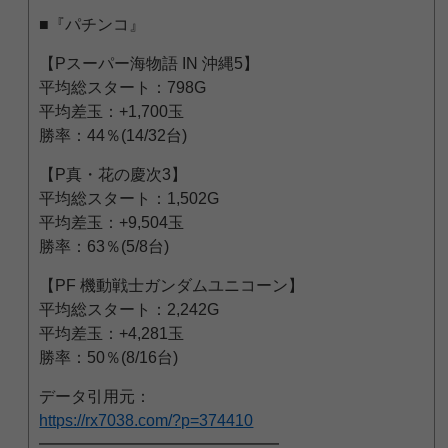
■『パチンコ』
【Pスーパー海物語 IN 沖縄5】
平均総スタート：798G
平均差玉：+1,700玉
勝率：44％(14/32台)
【P真・花の慶次3】
平均総スタート：1,502G
平均差玉：+9,504玉
勝率：63％(5/8台)
【PF 機動戦士ガンダムユニコーン】
平均総スタート：2,242G
平均差玉：+4,281玉
勝率：50％(8/16台)
データ引用元：
https://rx7038.com/?p=374410
━━━━━━━━━━━━━━━