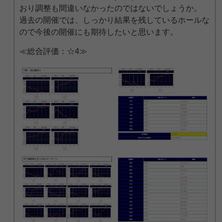
おり調整も間違いなかったのではないでしょうか。
過去の開催では、しっかり結果を残しているホールな
ので今後の開催にも期待したいと思います。
≪総合評価：☆4≫