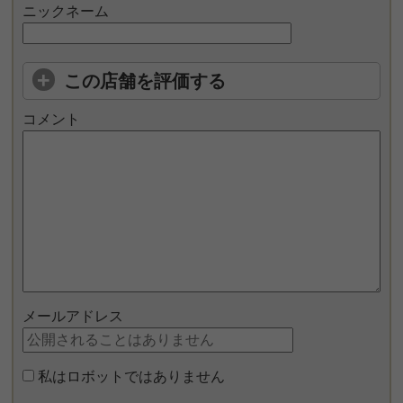
ニックネーム
この店舗を評価する
コメント
メールアドレス
私はロボットではありません