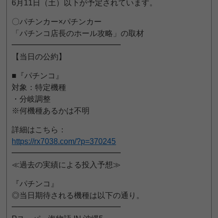
6月11日（土）以下が予定されています。
〇パチンカー×パチンカー
「パチンコ店長のホール攻略」の取材
━━━━━━━━━━━━━━
【当日の公約】
■『パチンコ』
対象：特定機種
・分岐調整
※何機種あるかは不明
詳細はこちら：
https://rx7038.com/?p=370245
━━━━━━━━━━━━━━
≪過去の実績による投入予想≫
『パチンコ』
◎当日期待される機種は以下の通り。
━━━━━━━━━━━━━━