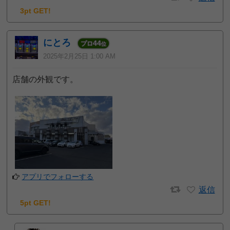
3pt GET!
にとろ
44
プロ
位
2025年2月25日 1:00 AM
店舗の外観です。
アプリでフォローする
返信
5pt GET!