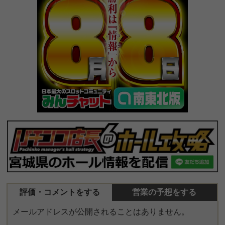
評価・コメントをする
営業の予想をする
メールアドレスが公開されることはありません。