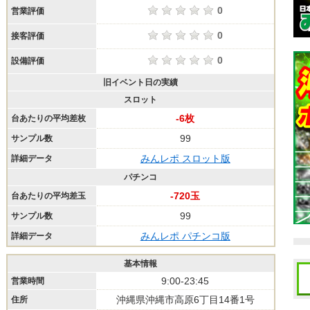
0
営業評価
0
接客評価
0
設備評価
旧イベント日の実績
スロット
-6枚
台あたりの平均差枚
99
サンプル数
みんレポ スロット版
詳細データ
パチンコ
-720玉
台あたりの平均差玉
99
サンプル数
みんレポ パチンコ版
詳細データ
基本情報
9:00-23:45
営業時間
沖縄県沖縄市高原6丁目14番1号
住所