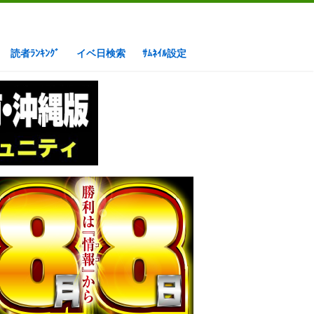
読者ﾗﾝｷﾝｸﾞ
イベ日検索
ｻﾑﾈｲﾙ設定