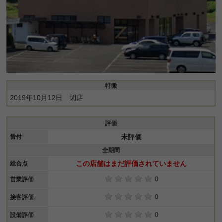
特徴
2019年10月12日 閉店
評価
未評価
番付
全期間
この店舗はまだ評価されていません
総合点
0
営業評価
0
接客評価
0
設備評価