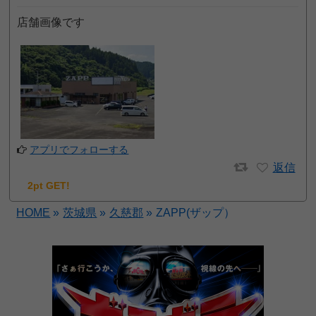
店舗画像です
アプリでフォローする
返信
2pt GET!
HOME
»
茨城県
»
久慈郡
»
ZAPP(ザップ）