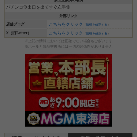
パチンコ側出口を出てすぐ左手側
外部リンク
こちらをクリック
店舗ブログ
（
情報を修正する
）
こちらをクリック
X（旧Twitter）
（
情報を修正する
）
※上記の情報においては正確でない場合もございます
※ホールと景品交換所には一切の関係性がありません