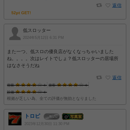
返信
52pt GET!
低スロッター
2024年5月12日 6:31 PM
また一つ、低スロの優良店がなくなっちゃいました
ね。。。。次はレイトでしょ？低スロッターの居場所
はなさそうだね
返信
営業
4
接客
4
設備
4
根拠が乏しい為、全ての評価が無効となりました
トロピ
2
一般
位
2023年12月30日 11:30 PM