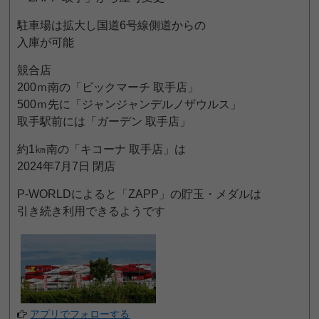
駐車場は拡大し国道6号線側道からの
入庫が可能
競合店
200ｍ南の「ビックマーチ 取手店」
500ｍ先に「ジャンジャンデルノザウルス」
取手駅前には「ガーデン 取手店」
約1㎞南の「キコーナ 取手店」は
2024年7月7日 閉店
P-WORLDによると「ZAPP」の貯玉・メダルは
引き続き利用できるようです
アプリでフォローする