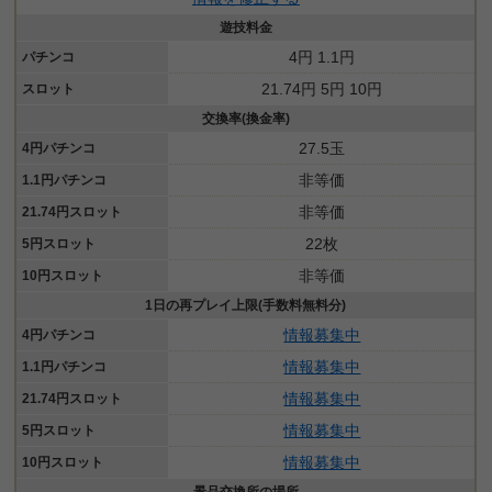
遊技料金
4円 1.1円
パチンコ
21.74円 5円 10円
スロット
交換率(換金率)
27.5玉
4円パチンコ
非等価
1.1円パチンコ
非等価
21.74円スロット
22枚
5円スロット
非等価
10円スロット
1日の再プレイ上限(手数料無料分)
情報募集中
4円パチンコ
情報募集中
1.1円パチンコ
情報募集中
21.74円スロット
情報募集中
5円スロット
情報募集中
10円スロット
景品交換所の場所