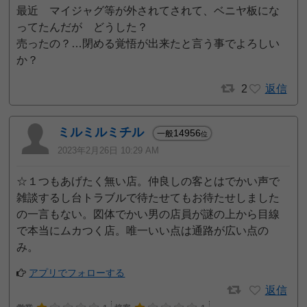
最近 マイジャグ等が外されてされて、ベニヤ板にな
ってたんだが どうした？
売ったの？…閉める覚悟が出来たと言う事でよろしい
か？
2
返信
ミルミルミチル
14956
一般
位
2023年2月26日 10:29 AM
☆１つもあげたく無い店。仲良しの客とはでかい声で
雑談するし台トラブルで待たせてもお待たせしました
の一言もない。図体でかい男の店員が謎の上から目線
で本当にムカつく店。唯一いい点は通路が広い点の
み。
アプリでフォローする
返信