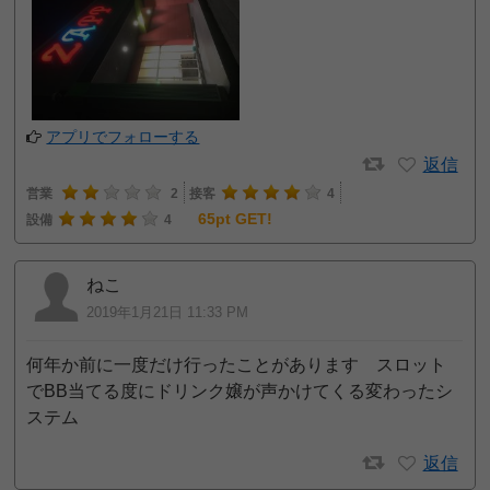
アプリでフォローする
返信
営業
2
接客
4
65pt GET!
設備
4
ねこ
2019年1月21日 11:33 PM
何年か前に一度だけ行ったことがあります スロット
でBB当てる度にドリンク嬢が声かけてくる変わったシ
ステム
返信