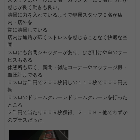
感じが良く動きも良い。
清掃に力を入れているようで専属スタッフ２名が店
内・店外を
常に清掃している。
店内は通路が広くストレスを感じることなく快適な空
間。
スロにも台間シャッターがあり、ひざ掛けや傘のサー
ビスもある。
休憩所も広く、新聞・雑誌コーナーやマッサージ機・
血圧計まである。
５スロは千円で２００枚貸しの１１０枚で５００円交
換。
５スロのドリームクルーンドリームクルーンを打った
ところ
２千円で当たり６５９枚獲得、２．５Ｋ＋他でわずか
のプラスだった。