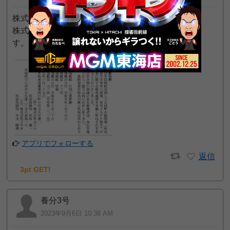
株式会社ラチオがZAPP取手店をM&Aしました。
株式会社ラチオは茨城と東京で12店舗展開していま
す。
アプリでフォローする
返信
3pt GET!
養分3号
2023年9月6日 10:38 AM