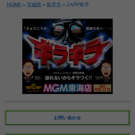
HOME
»
茨城県
»
取手市
»
ZAPP取手
お問い合わせ