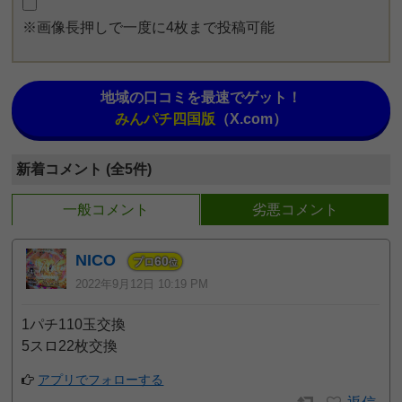
※画像長押しで一度に4枚まで投稿可能
地域の口コミを最速でゲット！
みんパチ四国版
（X.com）
新着コメント (全5件)
一般コメント
劣悪コメント
NICO
60
プロ
位
2022年9月12日 10:19 PM
1パチ110玉交換
5スロ22枚交換
アプリでフォローする