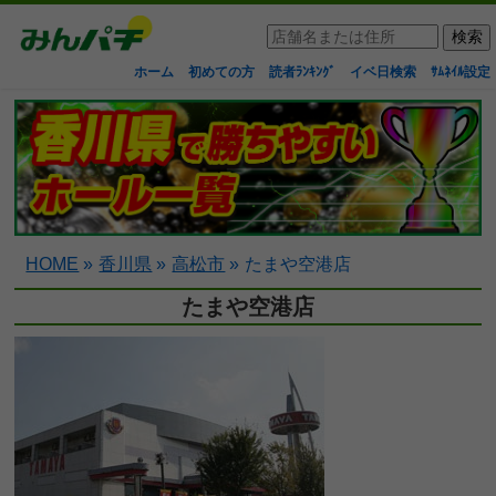
ホーム
初めての方
読者ﾗﾝｷﾝｸﾞ
イベ日検索
ｻﾑﾈｲﾙ設定
HOME
»
香川県
»
高松市
»
たまや空港店
たまや空港店