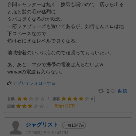
台間シャッターは無く、換気も弱いので、店から出る
と服と髪の毛が猛烈に
タバコ臭くなるのが残念。
一応ファブリーズも置いてあるが、如何せんスロは地
下スペースなので
焼け石に水なレベルで臭くなる。
地域密着のいいお店なので頑張ってもらいたい。
あ、あと、マジで携帯の電波は入らないよw
wimaxの電波も入らない。
アプリでフォローする
2
返信
営業
2
接客
4
50pt GET!
設備
3
ジャグリスト
1047
一般
位
2017年8月9日 10:43 PM