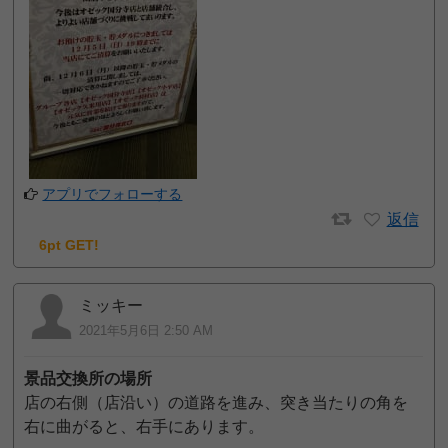
アプリでフォローする
返信
6pt GET!
ミッキー
2021年5月6日 2:50 AM
景品交換所の場所
店の右側（店沿い）の道路を進み、突き当たりの角を
右に曲がると、右手にあります。