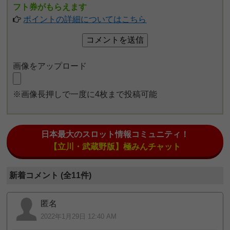
フト券がもらえます
ポイントの詳細についてはこちら
画像をアップロード
※画像長押しで一度に4枚まで投稿可能
日本最大のスロット情報コミュニティ！
【立川・武蔵野版】極みんチャット
新着コメント (全11件)
匿名
2022年1月29日 12:40 AM