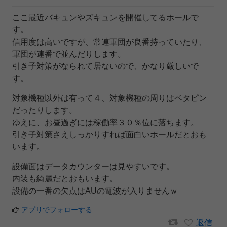
ここ最近バキュンやズキュンを開催してるホールで
す。
信用度は高いですが、常連軍団が良番持っていたり、
軍団が連番で並んだりします。
引き子対策がなられて居ないので、かなり厳しいで
す。
対象機種以外は有って４、対象機種の周りはベタピン
だったりします。
ゆえに、お昼過ぎには稼働率３０％位に落ちます。
引き子対策さえしっかりすれば面白いホールだとおも
います。
設備面はデータカウンターは見やすいです。
内装も綺麗だとおもいます。
設備の一番の欠点はAUの電波が入りませんｗ
アプリでフォローする
返信