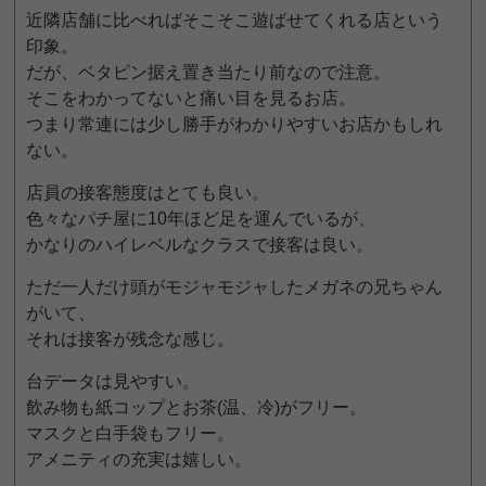
近隣店舗に比べればそこそこ遊ばせてくれる店という
印象。
だが、ベタピン据え置き当たり前なので注意。
そこをわかってないと痛い目を見るお店。
つまり常連には少し勝手がわかりやすいお店かもしれ
ない。
店員の接客態度はとても良い。
色々なパチ屋に10年ほど足を運んでいるが、
かなりのハイレベルなクラスで接客は良い。
ただ一人だけ頭がモジャモジャしたメガネの兄ちゃん
がいて、
それは接客が残念な感じ。
台データは見やすい。
飲み物も紙コップとお茶(温、冷)がフリー。
マスクと白手袋もフリー。
アメニティの充実は嬉しい。