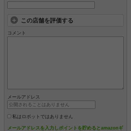
この店舗を評価する
コメント
メールアドレス
私はロボットではありません
メールアドレスを入力しポイントを貯めるとamazonギ