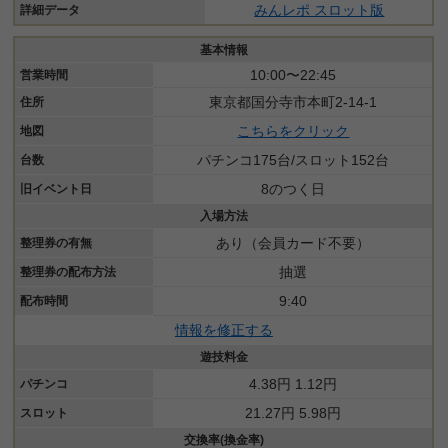
みんレポ スロット版
詳細データ
基本情報
10:00〜22:45
営業時間
東京都国分寺市本町2-14-1
住所
こちらをクリック
地図
パチンコ175台/スロット152台
台数
8のつく日
旧イベント日
入場方法
あり（会員カード不要）
整理券の有無
抽選
整理券の配布方法
9:40
配布時間
情報を修正する
遊技料金
4.38円 1.12円
パチンコ
21.27円 5.98円
スロット
交換率(換金率)