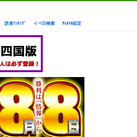
読者ﾗﾝｷﾝｸﾞ
イベ日検索
ｻﾑﾈｲﾙ設定