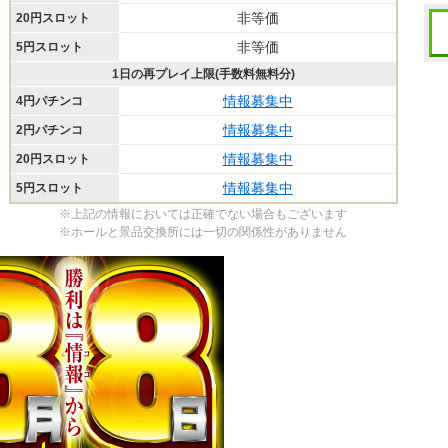
非等価
20円スロット
非等価
5円スロット
1日の再プレイ上限(手数料無料分)
情報募集中
4円パチンコ
情報募集中
2円パチンコ
情報募集中
20円スロット
情報募集中
5円スロット
※上記の情報においては正確でない場合もございます
※ホールと景品交換所には一切の関係性がありません