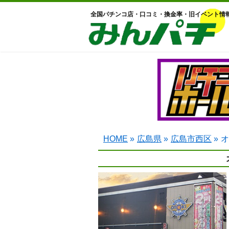
全国パチンコ店・口コミ・換金率・旧イベント情
HOME
»
広島県
»
広島市西区
»
オ