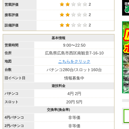
2
営業評価
2
接客評価
2
設備評価
基本情報
9:00〜22:50
営業時間
広島県広島市西区南観音7-16-10
住所
こちらをクリック
地図
パチンコ280台/スロット160台
台数
情報募集中
旧イベント日
遊技料金
4円 2円
パチンコ
20円 5円
スロット
交換率(換金率)
非等価
4円パチンコ
非等価
2円パチンコ