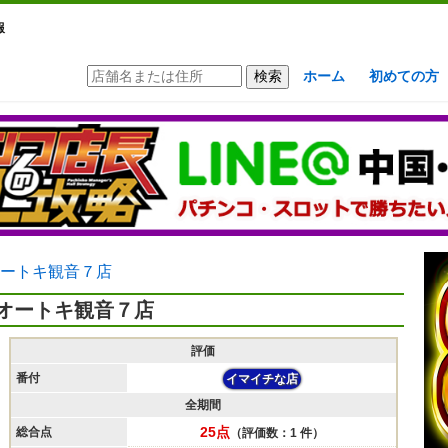
報
ホーム
初めての方
ートキ観音７店
オートキ観音７店
評価
番付
イマイチな店
全期間
25点
総合点
（評価数：1 件）