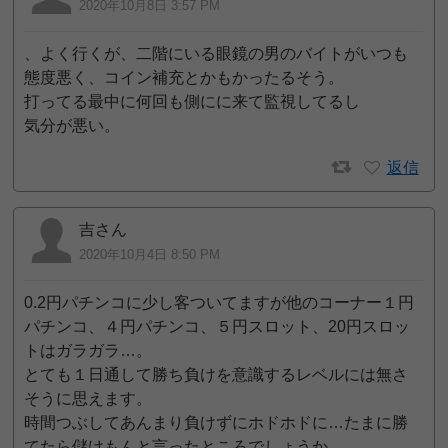
2020年10月8日 3:57 PM
、よく行くが、二階にいる眼鏡の男のバイトがいつも
態度悪く、コイン補充とかもかったるそう。
打ってる最中に何回も側にに来て監視してるし
気分が悪い。
返信
吉さん
2020年10月4日 8:50 PM
0.2円パチンコに少し客ついてますが他のコーナー１円
パチンコ、４円パチンコ、５円スロット、20円スロッ
トはガラガラ…。
とても１日通して勝ち負けを意識するレベルには無さ
そうに思えます。
時間つぶしてあんまり負けずにホドホドに…たまに勝
てたら儲けもんと言ったところでしょうか。