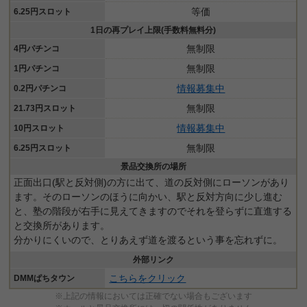
等価
6.25円スロット
1日の再プレイ上限(手数料無料分)
無制限
4円パチンコ
無制限
1円パチンコ
情報募集中
0.2円パチンコ
無制限
21.73円スロット
情報募集中
10円スロット
無制限
6.25円スロット
景品交換所の場所
正面出口(駅と反対側)の方に出て、道の反対側にローソンがあり
ます。そのローソンのほうに向かい、駅と反対方向に少し進む
と、塾の階段が右手に見えてきますのでそれを登らずに直進する
と交換所があります。
分かりにくいので、とりあえず道を渡るという事を忘れずに。
外部リンク
こちらをクリック
DMMぱちタウン
※上記の情報においては正確でない場合もございます