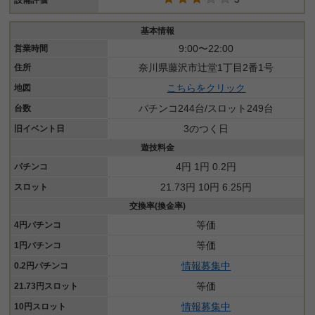
設備評価
基本情報
9:00〜22:00
営業時間
奈川県藤沢市辻堂1丁目2番1号
住所
こちらをクリック
地図
パチンコ244台/スロット249台
台数
3のつく日
旧イベント日
遊技料金
4円 1円 0.2円
パチンコ
21.73円 10円 6.25円
スロット
交換率(換金率)
等価
4円パチンコ
等価
1円パチンコ
情報募集中
0.2円パチンコ
等価
21.73円スロット
情報募集中
10円スロット