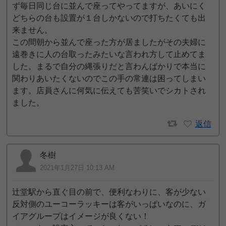
ず毎日同じ台に並んで座ってやってますが、あいにく
どちらの台も設置が１台しかないので打ちたくても出
来ません。
この間朝から並んで座った方が居ましたがその夫婦に
遠巻きに人の台取ったみたいな言われ方して止めてま
した。まるで自分の縄張りだと言わんばかりで本当に
関わりあいたくないのでこの手の常連は困ってしまい
ます。店員さんに何気に伝えても苦笑いでシカトされ
ました。
返信
冬樹
2021年1月27日 10:13 AM
辻堂駅から直ぐ目の前で、便利なわりに、客が少ない
反対側のユーコーラッキーは客がいっぱいなのに、ガ
イアグループはイメージが良くない！