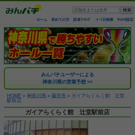
ホーム
初めての方
読者ﾗﾝｷﾝｸﾞ
イベ日検索
ｻﾑﾈｲﾙ設定
みんパチユーザーによる
神奈川県の営業予想 >>
HOME
»
神奈川県
»
藤沢市
»
ガイアらくらく館 辻堂
駅前店
ガイアらくらく館 辻堂駅前店