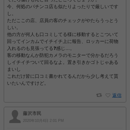
今、何処のパチンコ店も似たりよったりで厳しいです
し。
ただここの店、店員の客のチェックがやたらうっとう
しい。
他の方が何人も口コミしてる様に移動するとこついて
回ってインカムでイチイチ上に報告、ロッカーに荷物
入れるのも見張ってる❓️感じ…。
客の移動なんか防犯カメラのモニターで分かるだろう
しイチイチついて回るなよ。置き引きかゴトじゃある
まいし
これだけ皆に口コミ書かれてるんだから少し考えて貰
いたいんですけど。
返信
藤沢市民
2020年10月4日 2:01 PM