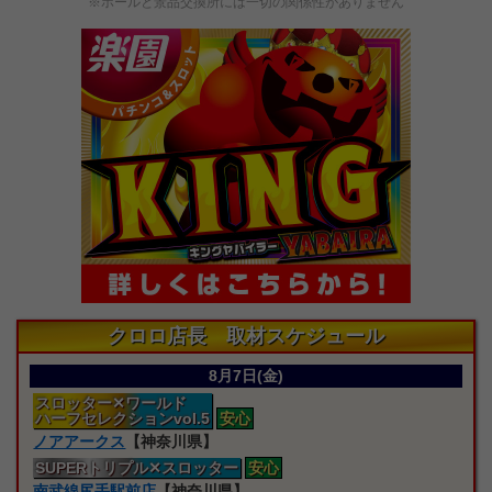
※ホールと景品交換所には一切の関係性がありません
クロロ店長 取材スケジュール
8月7日(金)
スロッター
✕ワールド
ハーフセレクションvol.5
安心
ノアアークス
【神奈川県】
SUPERトリプル
✕スロッター
安心
南武線尻手駅前店
【神奈川県】