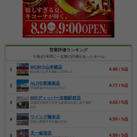
営業評価ランキング
※過去1年間に一定数の評価があったホール
MGM小山本郷店
4.90 / 5点
1
栃木県小山市本郷町3-2590-17
ALIVE東海南店
4.77 / 5点
2
茨城県那珂市向山1273-2
BIGディッパー京都駅前店
4.62 / 5点
3
京都府京都市下京区七条通烏丸東入真苧屋町
203
ウイング橋本店
4.55 / 5点
4
和歌山県橋本市市脇4-5-10
天一板宿店
4.50 / 5点
5