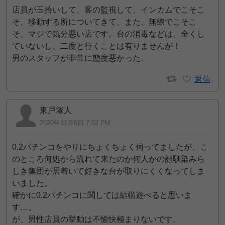
店員が玉拾いして、客の監視して、インカムでこそこ
そ、移動する所についてきて、また、無線でこそこ
そ、マジで気分悪い店です。台の消毒などは、全くし
ていないし、二度と行くことは有りませんが！
男のスタッフが非常に態度悪かった。
返信
東戸塚人
2020年11月5日 7:52 PM
0.2パチンコをやりにちょくちょく伺ってましたが、こ
のところ何処から流れて来たのか何人かの顔馴染みら
しき集団が居着いて好きな台が取りにくくなってしま
いました。
確かに0.2パチンコに関しては結構遊べると思いま
す…。
が、男性店員の挙動は不愉快極まりないです。