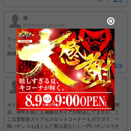
南
2021年1月5日 10:14 AM
ラッキーは、客が入ってるが、ガイア は客が少なく
て、逆に遊びやすい。しかし、スタッフの
無線連絡がやたらと、うっとうしいのが、気になる。
返信
サム
2020年12月18日 3:25 PM
ガイアグループの湘南台のメガアラジンもいきなり閉
店、何年か前にも湘南台ガイアが閉店してますが、こ
こ辻堂駅前ガイアもスロットコーナーもガラガラ、一
階パチンコもほとんど客は居ないし一円パチンコでさ