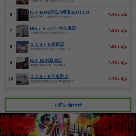
兵庫県神戸市須磨区飛松町2-2-3
ICHI-BAN近江八幡店SLOT333
4.46 / 5点
6
滋賀県近江八幡市千僧供622-1
BIGディッパー大久保店
4.33 / 5点
7
京都府宇治市広野町西裏91-1
１２３＋Ｎ松原店
4.31 / 5点
8
大阪府松原市丹南1丁目317-1
ICHI-BAN草津店
4.19 / 5点
9
滋賀県草津市木川町306-1
１２３＋Ｎ羽曳野店
4.15 / 5点
10
大阪府羽曳野市広瀬186番地の1
お問い合わせ
読者ランキング