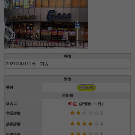
特徴
2021年4月11日 閉店
評価
番付
普通の店
全期間
40点
総合点
（評価数：1 件）
2
営業評価
4
接客評価
3