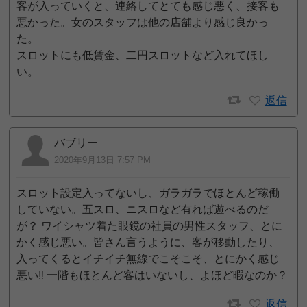
客が入っていくと、連絡してとても感じ悪く、接客も
悪かった。女のスタッフは他の店舗より感じ良かっ
た。
スロットにも低賃金、二円スロットなど入れてほし
い。
返信
バブリー
2020年9月13日 7:57 PM
スロット設定入ってないし、ガラガラでほとんど稼働
していない。五スロ、ニスロなど有れば遊べるのだ
が？ ワイシャツ着た眼鏡の社員の男性スタッフ、とに
かく感じ悪い。皆さん言うように、客が移動したり、
入ってくるとイチイチ無線でこそこそ、とにかく感じ
悪い‼️ 一階もほとんど客はいないし、よほど暇なのか？
返信