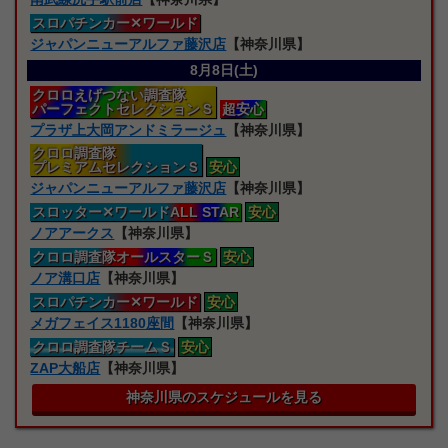
スロパチンカー
✕ワールド
ジャパンニューアルファ藤沢店
【神奈川県】
8月8日(土)
クロロえげつない
調査隊
パーフェクトセレクションＳ
超安心
プラザ上大岡アンドミラージュ
【神奈川県】
クロロ
調査隊
プレミアムセレクションＳ
安心
ジャパンニューアルファ藤沢店
【神奈川県】
スロッター
✕ワールドALL STAR
安心
ノアアークス
【神奈川県】
クロロ
調査隊オールスターＳ
安心
ノア溝口店
【神奈川県】
スロパチンカー
✕ワールド
安心
メガフェイス1180座間
【神奈川県】
クロロ
調査隊
チームＳ
安心
ZAP大船店
【神奈川県】
神奈川県のスケジュールを見る