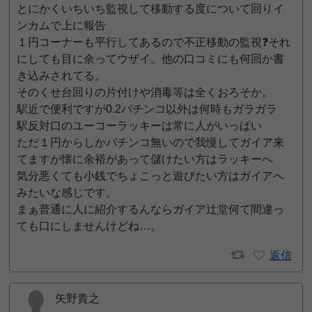
とにかくいちいち監視して移動する度について回りイ
ンカムで上に報告
１円コーナーも平行してあるので不正移動の監視❓️それ
にしても目に余ってウザイ。他の口コミにも何回か書
き込みされてる。
そのくせ台回りの片付けや消毒等は全くおろそか。
駅近で便利ですが0.2パチンコ以外は何時もガラガラ
駅反対口のユーコーラッキーは常に人がいっぱい
ただ１円からしかパチンコ無いので我慢してガイア来
てますが懐に余裕があって儲けたい方はラッキーへ
気分悪くても小銭でちょこっと遊びたい方はガイアへ
みたいな感じです。
まぁ普通に人に紹介するんならガイア辻堂何て間違っ
ても口にしませんけどね…。
返信
矢野貴之