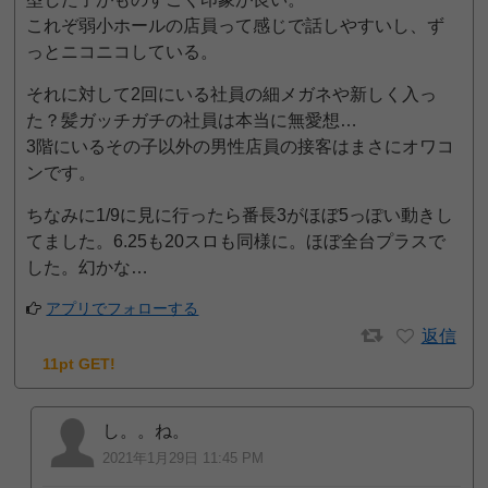
これぞ弱小ホールの店員って感じで話しやすいし、ず
っとニコニコしている。
それに対して2回にいる社員の細メガネや新しく入っ
た？髪ガッチガチの社員は本当に無愛想…
3階にいるその子以外の男性店員の接客はまさにオワコ
ンです。
ちなみに1/9に見に行ったら番長3がほぼ5っぽい動きし
てました。6.25も20スロも同様に。ほぼ全台プラスで
した。幻かな…
アプリでフォローする
返信
11pt GET!
し。。ね。
2021年1月29日 11:45 PM