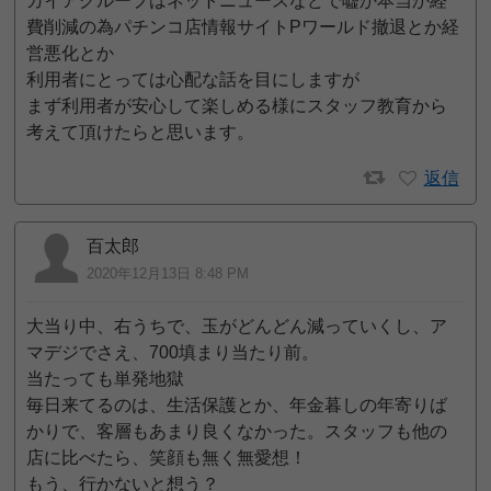
ガイアグループはネットニュースなどで嘘か本当か経
費削減の為パチンコ店情報サイトPワールド撤退とか経
営悪化とか
利用者にとっては心配な話を目にしますが
まず利用者が安心して楽しめる様にスタッフ教育から
考えて頂けたらと思います。
返信
百太郎
2020年12月13日 8:48 PM
大当り中、右うちで、玉がどんどん減っていくし、ア
マデジでさえ、700填まり当たり前。
当たっても単発地獄
毎日来てるのは、生活保護とか、年金暮しの年寄りば
かりで、客層もあまり良くなかった。スタッフも他の
店に比べたら、笑顔も無く無愛想！
もう、行かないと想う？