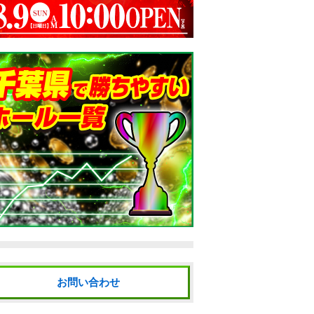
お問い合わせ