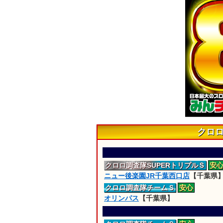
クロ
クロロ
調査隊
SUPERトリプルＳ
安
ニュー後楽園JR千葉西口店
【千葉県
クロロ
調査隊
チームＳ
安心
オリンパス
【千葉県】