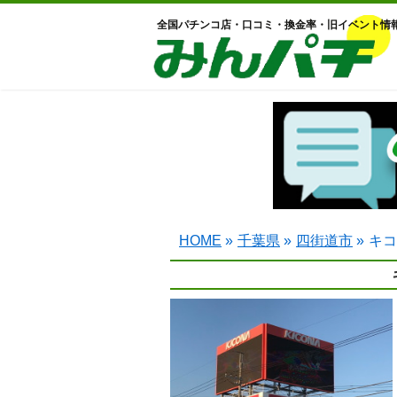
全国パチンコ店・口コミ・換金率・旧イベント情
HOME
»
千葉県
»
四街道市
»
キコ