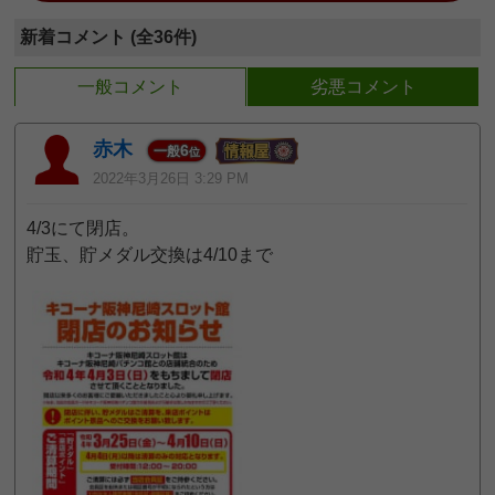
新着コメント (全36件)
一般コメント
劣悪コメント
赤木
6
一般
位
2022年3月26日 3:29 PM
4/3にて閉店。
貯玉、貯メダル交換は4/10まで