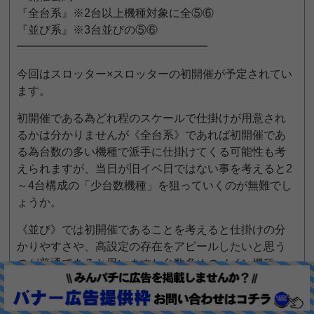
『全台系』※2台以上機種対象に全⑤⑥
『並び系』※3台並びの⑤⑥
━━━━━━━━━━━━━━━━━
今回はスロッター×スロッターの初開催が予定されてい
ます。
初開催である為どれ程のスケールで仕掛けが用意され
るかは分かりませんが《全台系》であれば初開催であ
る為台数の多い機種で派手に仕掛けてくる可能性も考
えられますが、当日が旧イベ日ではない事を考えると2
～4台構成の「少台数機種」を狙っていくのが無難でし
ょうか。
《並び》では初開催であることを考えると仕掛けの分
かりやすさや、高設定の存在をアピールしたいと思う
のが普通であると思いますし台数多めのメイン機種、
特に設置台数TOPのジャグ系は注目すべきでしょう。
他店舗の【初開催】の結果を見ても特に気合が入り見