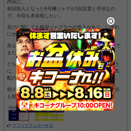
内容に。
前回投入となった6号機ジャグが3台設置と手頃なの
で、今回も本命視したい。
並びに関しても毎回ジャグラーの投入があり、いずれ
にせよツモ率の高い攻め方となるだろう。
加えてAT機も対象となっているが、対象は様々なので
まだ狙いを定めていく段階にはないように思う。
どちらかというと機種跨ぎやバラエティといったよう
に、少台数機種が対象となっているので、少しでも気
配の良さを感じたら周辺を攻めていくのが良さそう。
朝イチ人数は多くなく穴場の環境だと思うので、今回
も朝から攻めていきたい。
アプリでフォローする