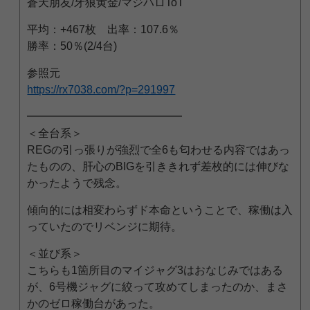
蒼天朋友/牙狼黄金/マジハロToT
平均：+467枚 出率：107.6％
勝率：50％(2/4台)
参照元
https://rx7038.com/?p=291997
━━━━━━━━━━━━━━
＜全台系＞
REGの引っ張りが強烈で全6も匂わせる内容ではあっ
たものの、肝心のBIGを引ききれず差枚的には伸びな
かったようで残念。
傾向的には相変わらずド本命ということで、稼働は入
っていたのでリベンジに期待。
＜並び系＞
こちらも1箇所目のマイジャグ3はおなじみではある
が、6号機ジャグに絞って攻めてしまったのか、まさ
かのゼロ稼働台があった。