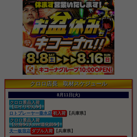
クロロ店長 取材スケジュール
8月11日(火)
クロロ景品入荷
【エイリやん☕】
ロトプレーヤー垂水店
初入荷
【兵庫県】
クロロ景品入荷
【分身☕3人ver/道化師☕】
天一板宿店
ダブル入荷
【兵庫県】