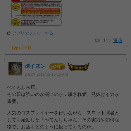
アプリでフォローする
1
返信
12pt GET!
ポイズン
1
一般
位
2022年2月24日 10:16 AM
ぺてんし来店。
その日は強いのか弱いのか…騙されず、見抜ける力が
重要。
人気のコスプレイヤーを行いながら、スロット演者と
しても始動した「ぺてんしちゃん」その実力や如何な
物で、お店もどのように扱ってくるのか。