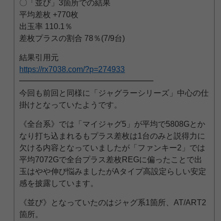
〇「並び」3箇所での結果
平均差枚 +770枚
出玉率 110.1％
差枚プラスの割合 78％(7/9台)
結果引用元
https://rx7038.com/?p=274933
━━━━━━━━━━━━━━━━━
今回も前回と同様に「ジャグラーシリーズ」中心の仕
掛けとなっていたようです。
《全台系》では「マイジャグ5」が平均で5808Gとか
なり打ち込まれるもプラス差枚は1台のみと説得力に
欠ける内容となっていましたが「ファンキー2」では
平均7072Gで全台プラス差枚REGに偏ったことで出
玉はやや伸び悩みましたがAタイプ高設定らしい安定
感を披露しています。
《並び》となっていたのはジャグ系1箇所、AT/ART2
箇所。