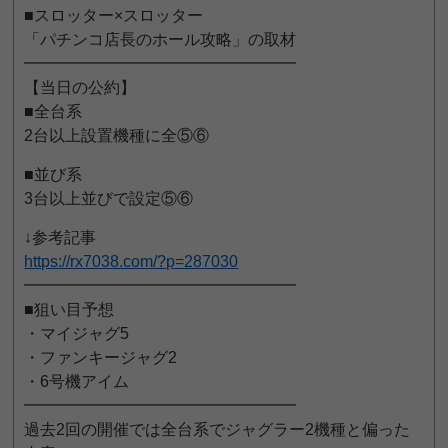
■スロッター×スロッター
「パチンコ店長のホール攻略」の取材
━━━━━━━━━━━━━━━━━
【当日の公約】
■全台系
2台以上設置機種に全⑤⑥
■並び系
3台以上並びで設定⑤⑥
↓参考記事
https://rx7038.com/?p=287030
━━━━━━━━━━━━━━━━━
■狙い目予想
・マイジャグ5
・ファンキージャグ2
・6号機アイム
━━━━━━━━━━━━━━━━━
過去2回の開催では全台系でジャグラー2機種と偏った