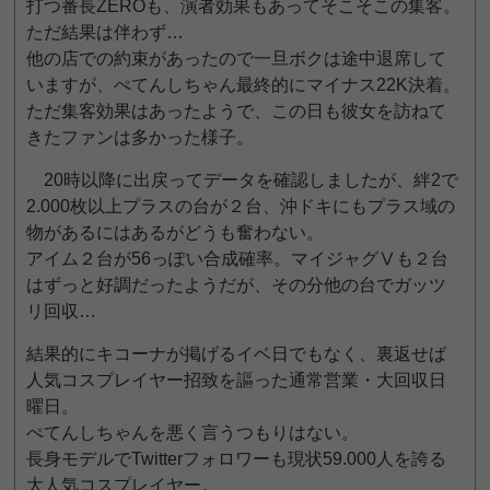
打つ番長ZEROも、演者効果もあってそこそこの集客。
ただ結果は伴わず…
他の店での約束があったので一旦ボクは途中退席して
いますが、ぺてんしちゃん最終的にマイナス22K決着。
ただ集客効果はあったようで、この日も彼女を訪ねて
きたファンは多かった様子。
20時以降に出戻ってデータを確認しましたが、絆2で
2.000枚以上プラスの台が２台、沖ドキにもプラス域の
物があるにはあるがどうも奮わない。
アイム２台が56っぽい合成確率。マイジャグⅤも２台
はずっと好調だったようだが、その分他の台でガッツ
リ回収…
結果的にキコーナが掲げるイベ日でもなく、裏返せば
人気コスプレイヤー招致を謳った通常営業・大回収日
曜日。
ぺてんしちゃんを悪く言うつもりはない。
長身モデルでTwitterフォロワーも現状59.000人を誇る
大人気コスプレイヤー。