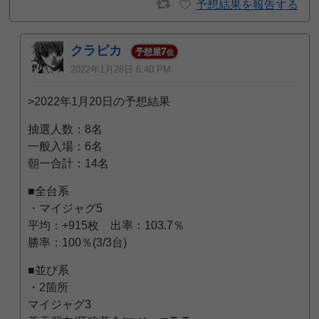
予想結果を報告する
クラピカ
7
予想屋
位
2022年1月28日 6:40 PM
>2022年1月20日の予想結果
抽選人数：8名
一般入場：6名
朝一合計：14名
■全台系
・マイジャグ5
平均：+915枚 出率：103.7％
勝率：100％(3/3台)
■並び系
・2箇所
マイジャグ3