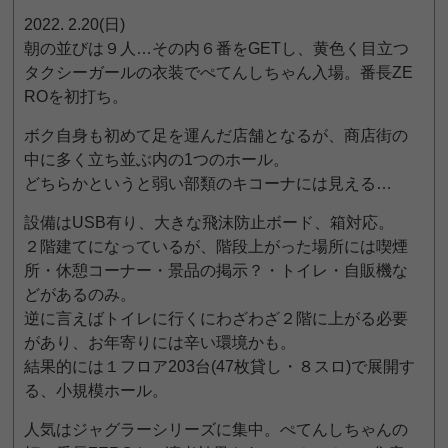
2022. 2.20(日)
朝の並びは９人…その内６番をGETし、黄色く目立つ
タクシーガールの衣装でぺてんしちゃん入場。番長ZE
ROを初打ち。
ボク自身も初めて足を運んだ店舗となるが、商店街の
中に多く立ち並ぶ内の1つのホール。
どちらかというと弱い部類のキコーナには見える…
設備はUSB有り、大きな飛沫防止ボード、箱対応。
２階建てになっているが、階段上がった場所には喫煙
所・休憩コーナー・景品の掲示？・トイレ・自販機な
どがあるのみ。
逆に言えばトイレに行くにわざわざ２階に上がる必要
があり、お年寄りには辛い環境かも。
結果的には１フロア203台(47枚貸し・８スロ)で展開す
る、小規模ホール。
人気はジャグラーシリーズに集中。ぺてんしちゃんの