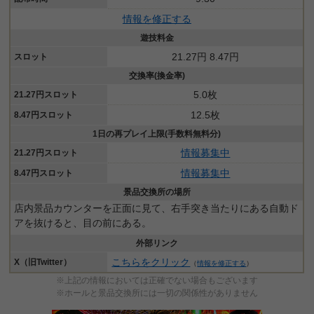
情報を修正する
遊技料金
21.27円 8.47円
スロット
交換率(換金率)
5.0枚
21.27円スロット
12.5枚
8.47円スロット
1日の再プレイ上限(手数料無料分)
情報募集中
21.27円スロット
情報募集中
8.47円スロット
景品交換所の場所
店内景品カウンターを正面に見て、右手突き当たりにある自動ド
アを抜けると、目の前にある。
外部リンク
こちらをクリック
X（旧Twitter）
（
情報を修正する
）
※上記の情報においては正確でない場合もございます
※ホールと景品交換所には一切の関係性がありません