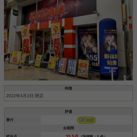
特徴
2022年4月3日 閉店
評価
番付
普通の店
全期間
35.5点
総合点
（評価数：5 件）