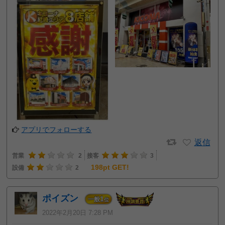
アプリでフォローする
返信
営業
2
接客
3
198pt GET!
設備
2
ポイズン
1
一般
位
2022年2月20日 7:28 PM