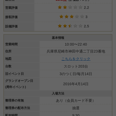
2.2
営業評価
3
接客評価
2.5
設備評価
基本情報
10:00〜22:40
営業時間
兵庫県尼崎市神田中通二丁目23番地
住所
こちらをクリック
地図
スロット203台
台数
3のつく日/毎月14日
旧イベント日
グランドオープン日
2016年4月14日
(周年イベント)
入場方法
あり（会員カード不要）
整理券の有無
抽選
整理券の配布方法
9:30
配布時間