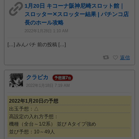
1月20日 キコーナ阪神尼崎スロット館｜
スロッター✕スロッター結果 | パチンコ店
長のホール攻略
2022年1月28日 1:10 AM
[…] みんパチ 前の投稿 […]
返信
クラピカ
7
予想屋
位
2022年1月18日 7:19 AM
2022年1月20日の予想
出玉予想：△
高設定の入れ方予想：
機種（全台～1/2系）
並び
Aタイプ強め
並び予想：10～49人