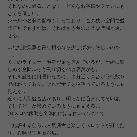
それなのに驕ることなく、どんなお客様やファンにも
とても優しい。
シールや名刺の配布も行っており、この狭い空間で並
び打ちでもすれば、それはもう夢のような時間が過ご
せる。
…ただ勝負事と割り切るなら少しばかり厳しいのか
も。
多くのライター・演者が足を運んでいるが、一緒に楽
しめる空間…そう割り切るべき店舗かも。
それを証拠に日曜日なのに、半分近くの台が回転数０
で終わっており、それが全てを物語っているようにも
見える…
近くに大型競合店があり、明らかに呑まれてる印象…
そしてどこか諦めているようにも見える…
(８スロの稼働も全体的にほぼ付いていない)
総評するなら…人気演者と楽しくスロットが打てた
り、お喋りできるお店。