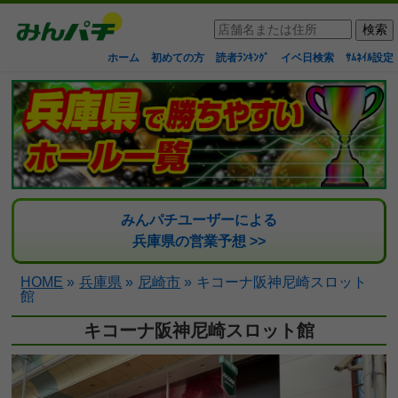
ホーム
初めての方
読者ﾗﾝｷﾝｸﾞ
イベ日検索
ｻﾑﾈｲﾙ設定
みんパチユーザーによる
兵庫県の営業予想 >>
HOME
»
兵庫県
»
尼崎市
»
キコーナ阪神尼崎スロット
館
キコーナ阪神尼崎スロット館