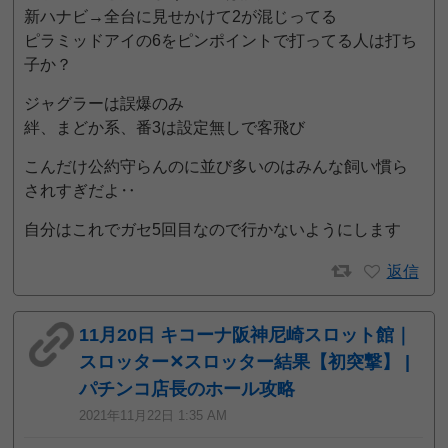
新ハナビ→全台に見せかけて2が混じってる
ピラミッドアイの6をピンポイントで打ってる人は打ち
子か？
ジャグラーは誤爆のみ
絆、まどか系、番3は設定無しで客飛び
こんだけ公約守らんのに並び多いのはみんな飼い慣ら
されすぎだよ‥
自分はこれでガセ5回目なので行かないようにします
返信
11月20日 キコーナ阪神尼崎スロット館｜
スロッター✕スロッター結果【初突撃】 |
パチンコ店長のホール攻略
2021年11月22日 1:35 AM