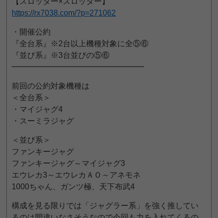
【スロッター×スロッター】
https://rx7038.com/?p=271062
・開催公約
『全台系』※2台以上機種対象に全⑤⑥
『並び系』※3台並びの⑤⑥
━━━━━━━━━━━━━━━━━
前回の公約対象機種は
＜全台系＞
・マイジャグ4
・スーミラジャグ
＜並び系＞
ファンキージャグ
ファンキージャグ～マイジャグ3
エウレカ3～エウレカＡＯ～アネモネ
1000ちゃん、ガンツ極、天下布武4
構成を見る限りでは「ジャグラー系」を強く推してい
るのは間違いなさそうなので今回も力を入れてくるの