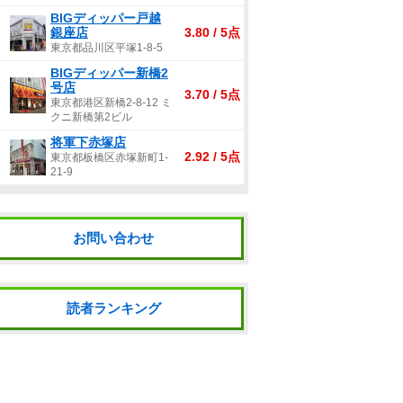
BIGディッパー戸越
銀座店
3.80 / 5点
東京都品川区平塚1-8-5
BIGディッパー新橋2
号店
3.70 / 5点
東京都港区新橋2-8-12 ミ
クニ新橋第2ビル
将軍下赤塚店
2.92 / 5点
東京都板橋区赤塚新町1-
21-9
お問い合わせ
読者ランキング