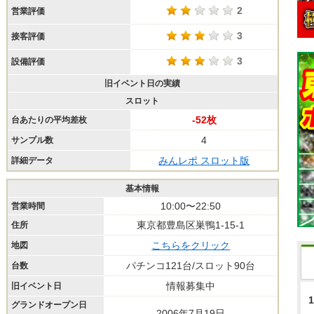
2
営業評価
3
接客評価
3
設備評価
旧イベント日の実績
スロット
-52枚
台あたりの平均差枚
4
サンプル数
みんレポ スロット版
詳細データ
基本情報
10:00〜22:50
営業時間
東京都豊島区巣鴨1-15-1
住所
こちらをクリック
地図
パチンコ121台/スロット90台
台数
情報募集中
旧イベント日
1
グランドオープン日
2006年7月19日