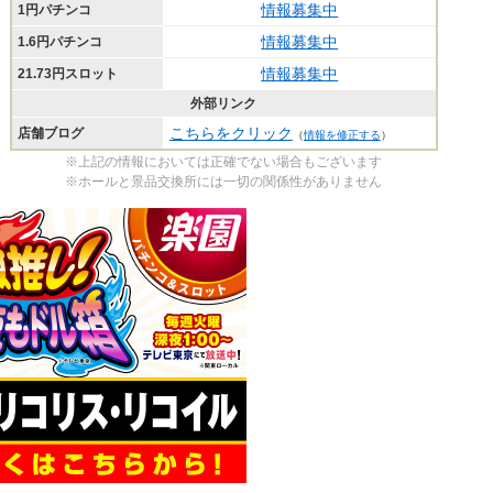
情報募集中
1円パチンコ
情報募集中
1.6円パチンコ
情報募集中
21.73円スロット
外部リンク
こちらをクリック
店舗ブログ
（
情報を修正する
）
※上記の情報においては正確でない場合もございます
※ホールと景品交換所には一切の関係性がありません