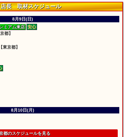
ロ店長 取材スケジュール
8月9日(日)
レミアム来店
安心
京都】
【東京都】
心
8月10日(月)
京都のスケジュールを見る