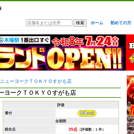
報
ホーム
初めての方
ニューヨークＴＯＫＹＯすがも店
ーヨークＴＯＫＹＯすがも店
評価
番付
普通の店
全期間
35点
総合点
（評価数：1 件）