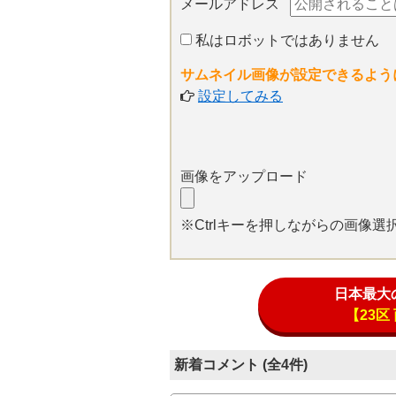
メールアドレス
私はロボットではありません
サムネイル画像が設定できるよう
設定してみる
画像をアップロード
※Ctrlキーを押しながらの画像
日本最大
【23
新着コメント (全4件)