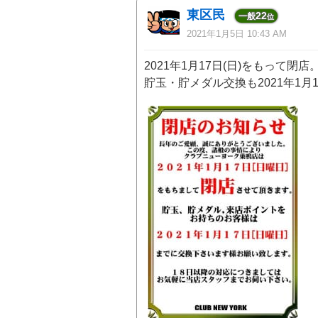
東区民
22
一般
位
2021年1月5日 10:43 AM
2021年1月17日(日)をもって閉店
貯玉・貯メダル交換も2021年1月1