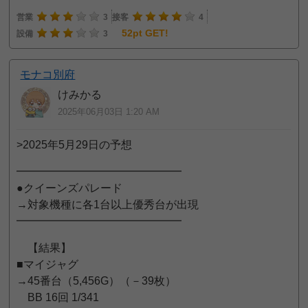
営業
3
接客
4
52pt GET!
設備
3
モナコ別府
けみかる
2025年06月03日 1:20 AM
>2025年5月29日の予想
━━━━━━━━━━━━━━━
●クイーンズパレード
→対象機種に各1台以上優秀台が出現
━━━━━━━━━━━━━━━
【結果】
■マイジャグ
→45番台（5,456G）（－39枚）
BB 16回 1/341