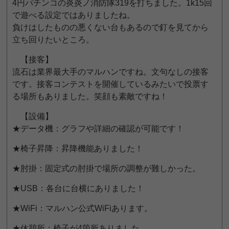
4円パチンコの炎炎ノ消防隊319を打ちました。1k15回
で遊べる設定ではありましたね。
負けはしたものの悪くない台もあるので釘を見てから
立ち回りたいところ。
【接客】
流石は業界最大手のマルハンですね。文句なしの接客
です。接客コンテストを開催しているみたいで投票す
る場所もありました。笑顔も素敵ですね！
【設備】
★データ機：グラフや詳細の確認が可能です！
★椅子昇降：昇降機能ありました！
★肘掛：固定式の肘掛で場所の調整が難しかった。
★USB：各台に台横にありました！
★WiFi：マルハン公式WiFiあります。
★休憩所：椅子が4箇所ありました。