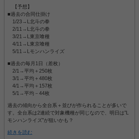
【予想】
■過去の合同仕掛け
1/23→L北斗の拳
2/11→L北斗の拳
3/21→L東京喰種
4/11→L東京喰種
5/11→Lモンハンライズ
■過去の毎月1日（差枚）
2/1→平均＋250枚
3/1→平均＋480枚
4/1→平均＋157枚
5/1→平均－44枚
過去の傾向から全台系＋並びが作られることが多いで
す。全台系は2連続で対象機種が同じなので、明日は”L
モンハンライズ”が狙いかも？
続きを読む