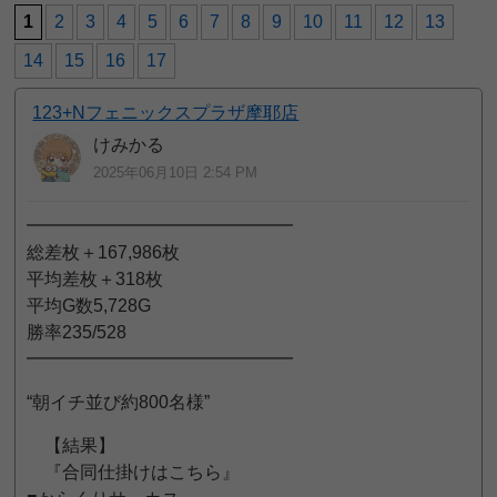
1
2
3
4
5
6
7
8
9
10
11
12
13
14
15
16
17
123+Nフェニックスプラザ摩耶店
けみかる
2025年06月10日 2:54 PM
━━━━━━━━━━━━━━━
総差枚＋167,986枚
平均差枚＋318枚
平均G数5,728G
勝率235/528
━━━━━━━━━━━━━━━
“朝イチ並び約800名様”
【結果】
『合同仕掛けはこちら』