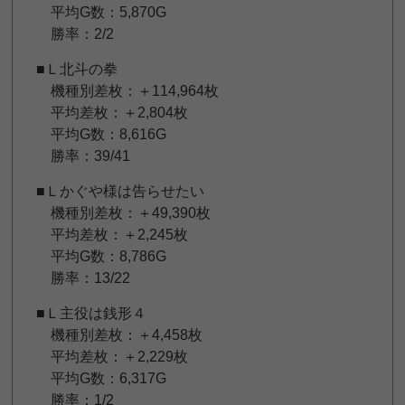
平均G数：5,870G
勝率：2/2
■Ｌ北斗の拳
機種別差枚：＋114,964枚
平均差枚：＋2,804枚
平均G数：8,616G
勝率：39/41
■Ｌかぐや様は告らせたい
機種別差枚：＋49,390枚
平均差枚：＋2,245枚
平均G数：8,786G
勝率：13/22
■Ｌ主役は銭形４
機種別差枚：＋4,458枚
平均差枚：＋2,229枚
平均G数：6,317G
勝率：1/2