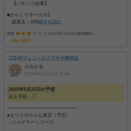
【パチンコ結果】
■からくりサーカス2
総差玉→189
続きを読む
営業
3
（2025年5月25日の結果報告）
65pt GET!
123+Nフェニックスプラザ摩耶店
けみかる
2025年05月25日 12:30 AM
2025年5月25日の予想
出玉予想：◯
━━━━━━━━━━━━━━━
●えりスロちゃん来店（予定）
→ジャグラーシリーズ