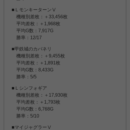
■ＬモンキーターンⅤ
機種別差枚：＋33,456枚
平均差枚：＋1,968枚
平均G数：7,917G
勝率：12/17
■甲鉄城のカバネリ
機種別差枚：＋9,455枚
平均差枚：＋1,891枚
平均G数：8,433G
勝率：5/5
■Ｌシンフォギア
機種別差枚：＋17,930枚
平均差枚：＋1,793枚
平均G数：6,768G
勝率：5/10
■マイジャグラーⅤ