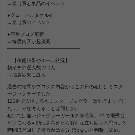
→全台系と単品のイベント
●グローバルタオル虹
→全台系のイベント
●店長ブログ更新
→毎度内容が超優秀
━━━━━━━━━━━━━━━
【稼働結果やホール状況】
朝イチ抽選人数 450人
→抽選結果 121番
過去の結果やブログの内容からこの日の狙いはミスタ
ージャグラーでした。
121番で入場するもミスタージャグラーは全埋まりでし
た…。みな考えることは同じか。
狙いでは無いジャグラーガールズを確保。1/5で優秀台
をツモれる可能性を考えたら有利な立ち回りと思う。3
時間ほど回して優秀台は自分ではないと判断し辞め。