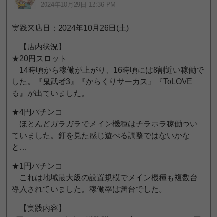
2024年10月29日 12:36 PM
実践来店日：2024年10月26日(土)
【店内状況】
★20円スロット
14時頃から稼働が上がり、16時頃には8割近い稼働で
した。『鬼武者3』『からくりサーカス』『ToLOVE
る』が出ていました。
★4円パチンコ
ほとんどガラガラでメイン機種はチラホラ稼働つい
ていました。釘を見た感じ遊べる調整ではないかな
と…
★1円パチンコ
これは地域最大級の設置規模でメイン機種も複数台
導入されていました。稼働率は満台でした。
【実践内容】