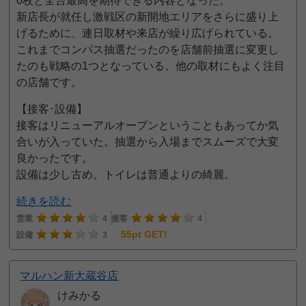
0枚と全台最高を期待できる内容となった。
新店長が就任し激戦区の新開地エリアをさらに盛り上
げるために、連日取材や来店が繰り広げられている。
これまでコンパス抽選だったのを店舗前抽選に変更し
たのも戦略の1つとなっている。他の取材にもよく注目
の店舗です。
【接客･設備】
接客はリニューアルオープンということもあってか気
合いが入っていた。抽選から入場までスムーズで大変
良かったです。
設備は少し古め。トイレは普通よりの綺麗。
続きを読む
営業
4
接客
4
55pt GET!
設備
3
マルハン新大蔵谷店
けみかる