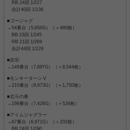
RB 24回 1/227
合計40回 1/136
■ゴージャグ
→54番台（5,650G）（＋480枚）
BB 23回 1/245
RB 21回 1/269
合計44回 1/128
■吉宗
→149番台（7,897G）（＋8,544枚）
■モンキーターンⅤ
→210番台（8,973G）（＋1,750枚）
■北斗の拳
→198番台（7,426G）（＋526枚）
■アイムジャグラー
→67番台（6,971G）（＋202枚）
BB 24回 1/290