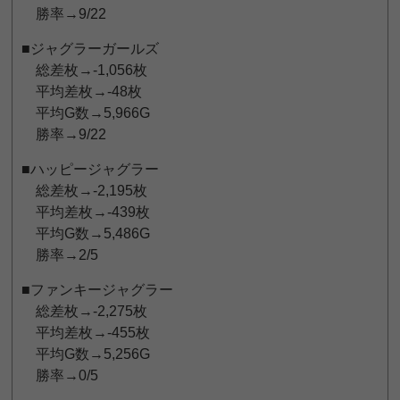
勝率→9/22
■ジャグラーガールズ
総差枚→-1,056枚
平均差枚→-48枚
平均G数→5,966G
勝率→9/22
■ハッピージャグラー
総差枚→-2,195枚
平均差枚→-439枚
平均G数→5,486G
勝率→2/5
■ファンキージャグラー
総差枚→-2,275枚
平均差枚→-455枚
平均G数→5,256G
勝率→0/5