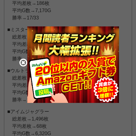
平均差枚→186枚
平均G数→7,170G
勝率→17/33
■ミスタージャグラー
総差枚→3,586枚
平均差枚→163枚
平均G数→5,424G
勝率→11/22
■ウルトラミラクルジャグラー
総差枚→2,200枚
平均差枚→100枚
平均G数→5,659G
勝率→12/22
■アイムジャグラー
総差枚→1,496枚
平均差枚→68枚
平均G数→6,320G