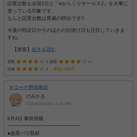
設置台数も全国1位と『eからくりサーカス2』を大事に
使っている印象です。
なんと設置台数は脅威の88台です!!
今後の特定日やそのほかの仕掛け日も注目していきま
すね。
【接客】
続きを読む
営業
4
接客
4
80pt GET!
設備
4
キコーナ野田南店
けみかる
2025年06月06日 5:01 PM
6月4日 事前情報
━━━━━━━━━━━━━━━
●超黒バラ取材