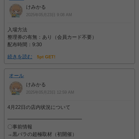
けみかる
2025年05月23日 9:08 AM
入場方法
整理券の有無：あり（会員カード不要）
配布時間：9:30
続きを読む
5pt GET!
オール
けみかる
2025年05月23日 12:59 AM
4月22日の店内状況について
━━━━━━━━━━━━━━━
〇事前情報
→黒バラの超極取材（初開催）