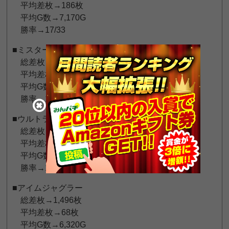
平均差枚→186枚
平均G数→7,170G
勝率→17/33
■ミスタージャグラー
総差枚→3,586枚
平均差枚→163枚
平均G数→5,424G
勝率→11/22
■ウルトラミラクルジャグラー
総差枚→2,200枚
平均差枚→100枚
平均G数→5,659G
勝率→12/22
■アイムジャグラー
総差枚→1,496枚
平均差枚→68枚
平均G数→6,320G