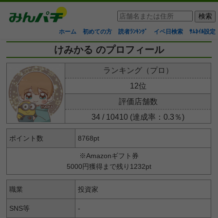
ホーム
初めての方
読者ﾗﾝｷﾝｸﾞ
イベ日検索
ｻﾑﾈｲﾙ設定
けみかる のプロフィール
ランキング（プロ）
12位
評価店舗数
34 / 10410 (達成率：0.3％)
ポイント数
8768pt
※Amazonギフト券
5000円獲得まで残り1232pt
職業
投資家
SNS等
-