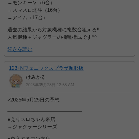
→モンキーⅤ（6台）
→スマスロ北斗（16台）
→アイム（17台）
過去の結果から対象機種に複数台狙える!!
人気機種＋ジャグラーの機種構成です^^
続きを読む
123+Nフェニックスプラザ摩耶店
けみかる
2025年05月28日 12:58 AM
>2025年5月25日の予想
━━━━━━━━━━━━━━━
●えりスロちゃん来店
→ジャグラーシリーズ
●突入するマン来店