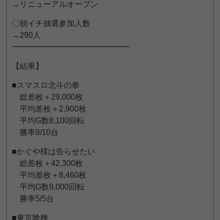
→リニューアルオープン
〇朝イチ抽選参加人数
→290人
━━━━━━━━━━━━━━━
【結果】
■スマスロ北斗の拳
総差枚＋29,000枚
平均差枚＋2,900枚
平均G数8,100回転
勝率9/10台
■かぐや様は告らせたい
総差枚＋42,300枚
平均差枚＋8,460枚
平均G数8,000回転
勝率5/5台
■東京喰種