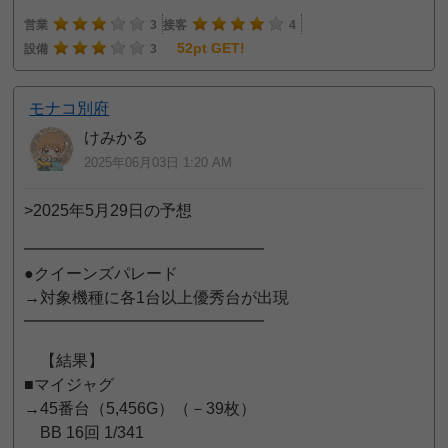
営業
3
接客
4
52pt GET!
設備
3
モナコ別府
けみかる
2025年06月03日 1:20 AM
>2025年5月29日の予想
━━━━━━━━━━━━━━━
●クイーンズパレード
→対象機種に各1台以上優秀台が出現
━━━━━━━━━━━━━━━
【結果】
■マイジャグ
→45番台（5,456G）（－39枚）
BB 16回 1/341