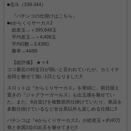
■北斗（339-344）
『パチンコの仕掛けはこちら』
■eからくりサーカス2
総差玉→＋395,648玉
平均差玉→＋4,496玉
平均G数→3,439G
勝率→44/88
【総評価】 ★ × 4
ココ最近の特定日が弱いと言われていたが、カミイチ
合同と被せて強い1日となりました!!
スロットは『からくりサーカス』を筆頭に、前日据え
置きの『ジャグラーガールズ』も出玉感を魅せてい
た。また、6台並びを複数箇所仕掛けていたり、単品を
多数仕掛けているなど全台系以外も楽しめる仕様に!!
パチンコは『eからくりサーカス2』が総差玉＋約40万
発と全国1位の出玉を魅せてきた!!