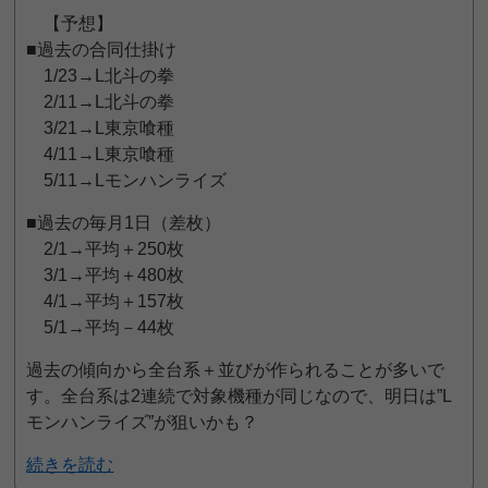
【予想】
■過去の合同仕掛け
1/23→L北斗の拳
2/11→L北斗の拳
3/21→L東京喰種
4/11→L東京喰種
5/11→Lモンハンライズ
■過去の毎月1日（差枚）
2/1→平均＋250枚
3/1→平均＋480枚
4/1→平均＋157枚
5/1→平均－44枚
過去の傾向から全台系＋並びが作られることが多いで
す。全台系は2連続で対象機種が同じなので、明日は”L
モンハンライズ”が狙いかも？
続きを読む