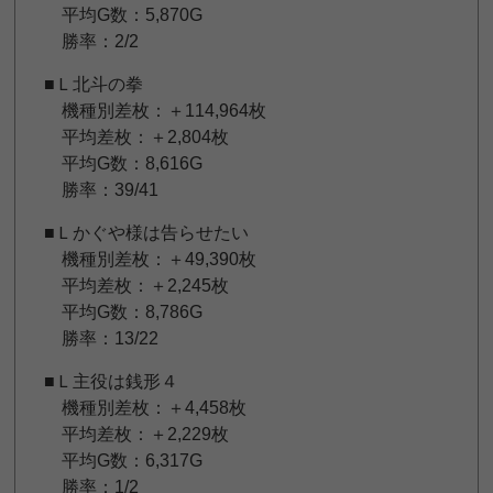
平均G数：5,870G
勝率：2/2
■Ｌ北斗の拳
機種別差枚：＋114,964枚
平均差枚：＋2,804枚
平均G数：8,616G
勝率：39/41
■Ｌかぐや様は告らせたい
機種別差枚：＋49,390枚
平均差枚：＋2,245枚
平均G数：8,786G
勝率：13/22
■Ｌ主役は銭形４
機種別差枚：＋4,458枚
平均差枚：＋2,229枚
平均G数：6,317G
勝率：1/2