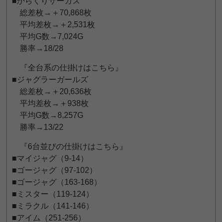
■からくりサーカス
総差枚→＋70,868枚
平均差枚→＋2,531枚
平均G数→7,024G
勝率→18/28
『全台系の仕掛けはこちら』
■ジャグラーガールズ
総差枚→＋20,636枚
平均差枚→＋938枚
平均G数→8,257G
勝率→13/22
『6台並びの仕掛けはこちら』
■マイジャグ（9-14）
■ゴージャグ（97-102）
■ゴージャグ（163-168）
■ミスター（119-124）
■ミラクル（141-146）
■アイム（251-256）