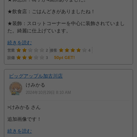
★飲食店：ごはんどきがありましたね！
★装飾：スロットコーナーを中心に装飾されていまし
た。綺麗に仕上げています。
続きを読む
営業
2
接客
4
50pt GET!
設備
3
ビッグアップル加古川店
けみかる
2024年10月29日 8:10 AM
>けみかる さん
追加画像です！
続きを読む