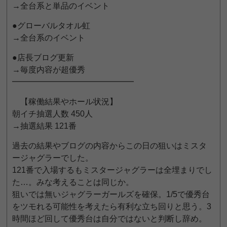
→全台系と単品のイベント
●グローバルタオル虹
→全台系のイベント
●店長ブログ更新
→毎度内容が超優秀
━━━━━━━━━━━━━━━
【稼働結果やホール状況】
朝イチ抽選人数 450人
→抽選結果 121番
過去の結果やブログの内容からこの日の狙いはミスタ
ージャグラーでした。
121番で入場するもミスタージャグラーは全埋まりでし
た…。みな考えることは同じか。
狙いでは無いジャグラーガールズを確保。1/5で優秀台
をツモれる可能性を考えたら有利な立ち回りと思う。3
時間ほど回して優秀台は自分ではないと判断し辞め。