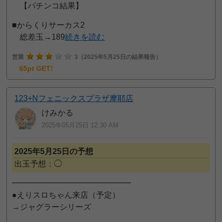
【パチンコ結果】
■からくりサーカス2
総差玉→189
続きを読む
営業
3
（2025年5月25日の結果報告）
65pt GET!
123+Nフェニックスプラザ摩耶店
けみかる
2025年05月25日 12:30 AM
2025年5月25日の予想
出玉予想：◯
━━━━━━━━━━━━━━━
●えりスロちゃん来店（予定）
→ジャグラーシリーズ