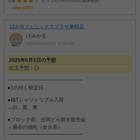
営業
3
（2025年5月29日の結果報告）
60pt GET!
123+Nフェニックスプラザ摩耶店
けみかる
2025年06月01日 12:44 AM
2025年6月1日の予想
出玉予想：◎
━━━━━━━━━━━━━━━
●1の付く特定日
●極Tシャツトリプル入荷
→白、黒、青
●ブロック長。合同どら焼き販売会
→過去の傾向（全台系）
━━━━━━━━━━━━━━━