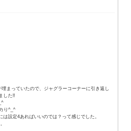
たが埋まっていたので、ジャグラーコーナーに引き返し
した!!
^
り︎^_^
には設定4あればいいのでは？って感じでした。
め。