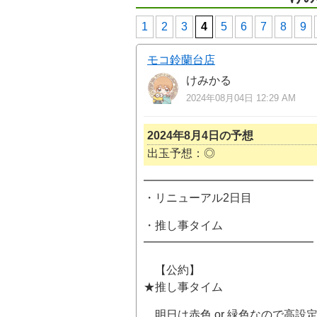
1
2
3
4
5
6
7
8
9
モコ鈴蘭台店
けみかる
2024年08月04日 12:29 AM
2024年8月4日の予想
出玉予想：◎
━━━━━━━━━━━━━━━
・リニューアル2日目
・推し事タイム
━━━━━━━━━━━━━━━
【公約】
★推し事タイム
明日は赤色 or 緑色なので高設定