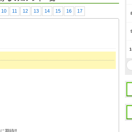
10
11
12
13
14
15
16
17
1
に期待!!