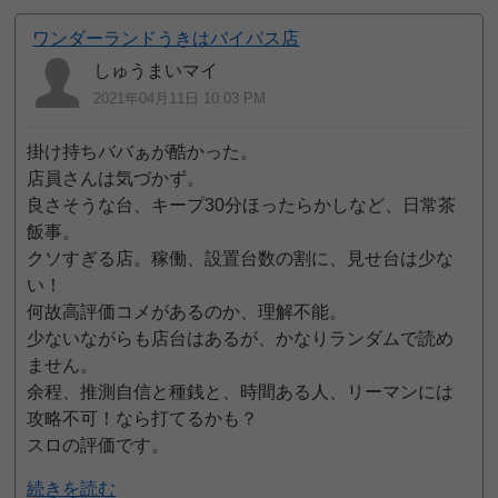
ワンダーランドうきはバイパス店
しゅうまいマイ
2021年04月11日 10:03 PM
掛け持ちババぁが酷かった。
店員さんは気づかず。
良さそうな台、キープ30分ほったらかしなど、日常茶
飯事。
クソすぎる店。稼働、設置台数の割に、見せ台は少な
い！
何故高評価コメがあるのか、理解不能。
少ないながらも店台はあるが、かなりランダムで読め
ません。
余程、推測自信と種銭と、時間ある人、リーマンには
攻略不可！なら打てるかも？
スロの評価です。
続きを読む