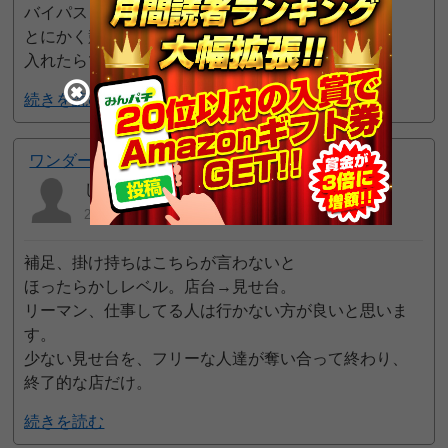
バイパスより、打てるかも？
とにかく競争率が低いので、
入れたらツモれる。
続きを読む
1pt GET!
ワンダーランドうきはバイパス店
しゅうまいマイ
2021年04月11日 10:10 PM
補足、掛け持ちはこちらが言わないと
ほったらかしレベル。店台→見せ台。
リーマン、仕事してる人は行かない方が良いと思いま
す。
少ない見せ台を、フリーな人達が奪い合って終わり、
終了的な店だけ。
続きを読む