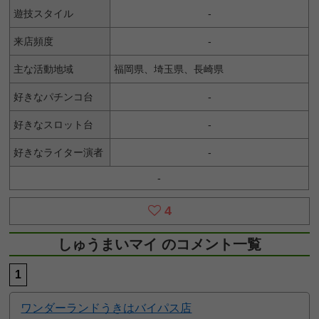
遊技スタイル
-
来店頻度
-
主な活動地域
福岡県、埼玉県、長崎県
好きなパチンコ台
-
好きなスロット台
-
好きなライター演者
-
-
4
しゅうまいマイ のコメント一覧
1
ワンダーランドうきはバイパス店