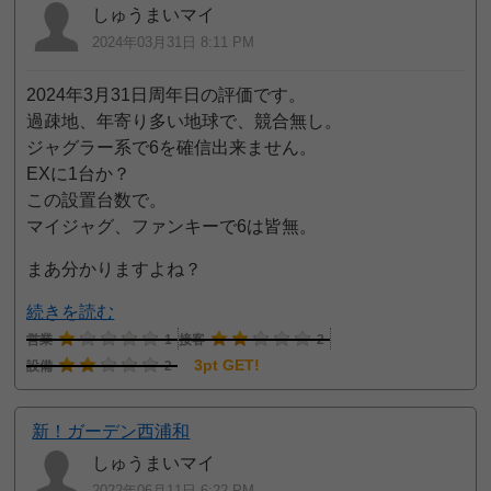
しゅうまいマイ
2024年03月31日 8:11 PM
2024年3月31日周年日の評価です。
過疎地、年寄り多い地球で、競合無し。
ジャグラー系で6を確信出来ません。
EXに1台か？
この設置台数で。
マイジャグ、ファンキーで6は皆無。
まあ分かりますよね？
続きを読む
営業
1
接客
2
3pt GET!
設備
2
新！ガーデン西浦和
しゅうまいマイ
2022年06月11日 6:22 PM