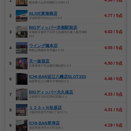
4.90 / 5点
1
栃木県小山市本郷町3-2590-17
ALIVE東海南店
4.77 / 5点
2
茨城県那珂市向山1273-2
BIGディッパー京都駅前店
4.62 / 5点
3
京都府京都市下京区七条通烏丸東入真苧屋町
203
ウイング橋本店
4.55 / 5点
4
和歌山県橋本市市脇4-5-10
天一板宿店
4.50 / 5点
5
兵庫県神戸市須磨区飛松町2-2-3
ICHI-BAN近江八幡店SLOT333
4.46 / 5点
6
滋賀県近江八幡市千僧供622-1
BIGディッパー大久保店
4.33 / 5点
7
京都府宇治市広野町西裏91-1
１２３＋Ｎ松原店
4.31 / 5点
8
大阪府松原市丹南1丁目317-1
ICHI-BAN草津店
4.19 / 5点
9
滋賀県草津市木川町306-1