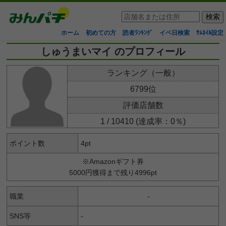
ホーム
初めての方
読者ﾗﾝｷﾝｸﾞ
イベ日検索
ｻﾑﾈｲﾙ設定
しゅうまいマイ のプロフィール
ランキング（一般）
6799位
評価店舗数
1 / 10410 (達成率：0％)
ポイント数
4pt
※Amazonギフト券
5000円獲得まで残り4996pt
職業
-
SNS等
-