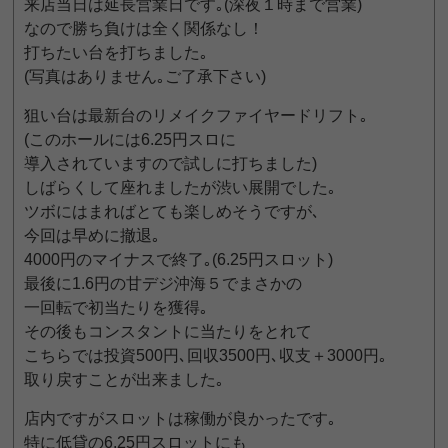
来店当日は延長営業日です｡(深夜１時まで営業)
なので勝ち負けは全く関係なし！
打ちたい台を打ちました｡
(写真はありません｡ご了承下さい)
狙い台は最新台のリメイクファイヤードリフト｡
(このホールには6.25円スロに
導入されていますので試しに打ちました)
しばらくして座れましたが渋い展開でした｡
ツボにはまればとても楽しめそうですが､
今回は早めに撤退｡
4000円のマイナスで終了｡(6.25円スロット)
最後に1.6円の甘デジ沖海５でまさかの
一回転で初当たりを獲得｡
その後もコンスタントに当たりをとれて
こちらでは投資500円､回収3500円､収支＋3000円｡
取り戻すことが出来ました｡
店内ですがスロットは稼働が良かったです｡
特に低貸の6.25円スロットにも