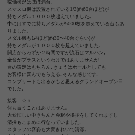
稼働状況はほぼ満台｡
スマスロ機は設置されている1/3(約60台ほど)が
持ちメダル１０００枚超えていました｡
中にはすでに持ちメダルが5000枚を超えている台もあ
りました｡
メダル機も1/4ほど(約30〜40台ぐらい)が
持ちメダルが１０００枚を超えていました｡
開店からわずか２時間ですが流石はマルハン｡
全台がプラスというわけではありませんが
台の設定はもちろん､きょうはホールとしても
お客様に喜んでもらえる､そんな感じです｡
コンプリートも出るかもと思えるグランドオープン日
でした｡
接客 ☆５
何も言うことはありません｡
大変忙しい中きちんと会釈や挨拶をしてくれますし
清掃もこまめに行なっていました｡
スタッフの容姿も大変きれいで清潔｡