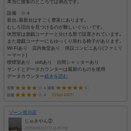
本当に接客のところでは満点です｡
設備 ☆４
新台､最新台はすごく豊富にあります｡
むしろ旧台を見つけるのが難しいぐらいです｡
休憩室は遊戯コーナーと分ける形で設置されています｡
また遊戯コーナーにもゆっくり座れる椅子があります｡
Wi-Fiあり 店内食堂あり 併設コンビニあり(ファミリ
ーマート)
喫煙室あり usbあり 台間シャッターあり
サンドとデータカウンターは最新のものを使用
データカウンター
続きを読む
営業
4
接客
5
123pt GET!
設備
4
ゾーン澄川店
じゅきやん②
2025年06月27日 9:49 PM