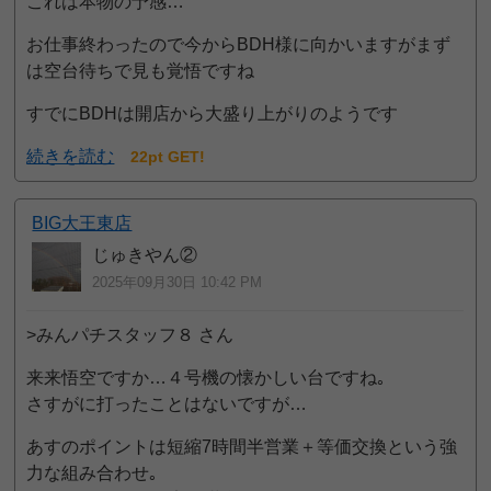
これは本物の予感…
お仕事終わったので今からBDH様に向かいますがまず
は空台待ちで見も覚悟ですね
すでにBDHは開店から大盛り上がりのようです
続きを読む
22pt GET!
BIG大王東店
じゅきやん②
2025年09月30日 10:42 PM
>みんパチスタッフ８ さん
来来悟空ですか…４号機の懐かしい台ですね｡
さすがに打ったことはないですが…
あすのポイントは短縮7時間半営業＋等価交換という強
力な組み合わせ｡