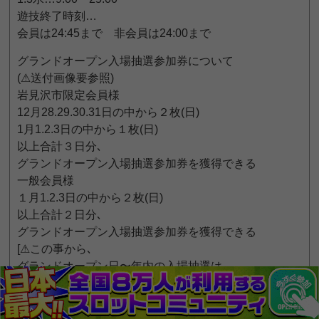
遊技終了時刻…
会員は24:45まで 非会員は24:00まで
グランドオープン入場抽選参加券について
(⚠送付画像要参照)
岩見沢市限定会員様
12月28.29.30.31日の中から２枚(日)
1月1.2.3日の中から１枚(日)
以上合計３日分､
グランドオープン入場抽選参加券を獲得できる
一般会員様
１月1.2.3日の中から２枚(日)
以上合計２日分､
グランドオープン入場抽選参加券を獲得できる
[⚠この事から､
グランドオープン日〜年内の入場抽選は
岩見沢市限定会員様のみ受けれることになります｡
ご注意ください｡]