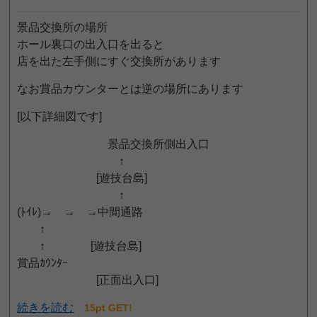
景品交換所の場所
ホール裏口の出入口を出ると
店を出た左手側にすぐ交換所があります
なお賞品カウンターとは逆の場所にあります
[以下詳細図です]
景品交換所側出入口
↑
[遊技台島]
↑
(ﾄｲﾚ)→ → →中間通路
↑
↑ [遊技台島]
賞品ｶｳﾝﾀｰ
[正面出入口]
続きを読む
15pt GET!