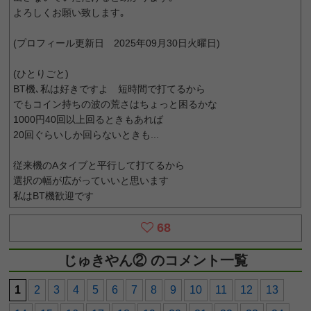
よろしくお願い致します｡
(プロフィール更新日 2025年09月30日火曜日)
(ひとりごと)
BT機､私は好きですよ 短時間で打てるから
でもコイン持ちの波の荒さはちょっと困るかな
1000円40回以上回るときもあれば
20回ぐらいしか回らないときも...
従来機のAタイブと平行して打てるから
選択の幅が広がっていいと思います
私はBT機歓迎です
68
じゅきやん② のコメント一覧
1
2
3
4
5
6
7
8
9
10
11
12
13