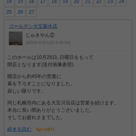
14
15
16
17
18
19
20
21
22
23
24
25
26
27
ゴールデン大宝菊水店
じゅきやん②
2025年10月14日 8:49 AM
このホールは10月26日､日曜日をもって
閉店となります(送付画像参照)
開店から約45年の営業に
幕を下ろすことになりました。
寂しい限りです。
同じ札幌市内にある大宝川沿店は営業を続けます。
本当に長い間ありがとうございました。
そしてお疲れさまでした。
続きを読む
5pt GET!