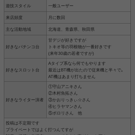
遊技スタイル
一般ユーザー
来店頻度
月に数回
主な活動地域
北海道、青森県、秋田県
甘デジが好きですが
好きなパチンコ台
トキオ等の羽根物が一番好きです
(来年30歳の若者ですが)
Aタイプ系なら何でもやります
好きなスロット台
最近はBT機が出たので従来機と半々で｡
AT機はあまり打ちません
①守山アニキさん
②木村魚拓さん
好きなライター演者
③かおりっきぃ☆さん
④ヒラヤマンさん
⑤ポロリさん 他
投稿は不定期です
プライベートではよく打つんてすが