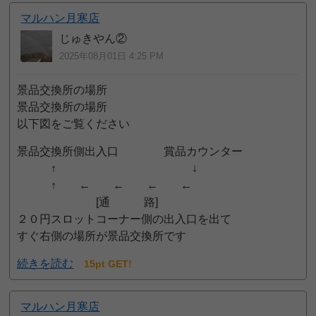
マルハン月寒店
じゅきやん②
2025年08月01日 4:25 PM
景品交換所の場所
景品交換所の場所
以下図をご覧ください
景品交換所側出入口 賞品カウンター
↑ ↓
↑ ← ← ← ←
[通 路]
２０円スロットコーナー側の出入口を出て
すぐ右側の場所が景品交換所です
続きを読む
15pt GET!
マルハン月寒店