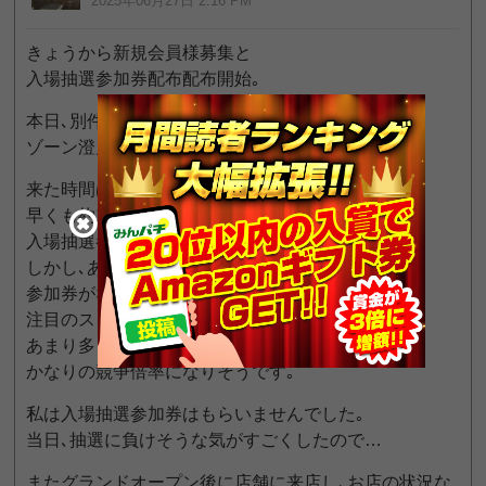
2025年06月27日 2:16 PM
きょうから新規会員様募集と
入場抽選参加券配布配布開始｡
本日､別件で澄川に来たので
ゾーン澄川店の店舗写真を撮影しました｡
来た時間は10:30ごろ｡
早くも約15人ぐらいが列を作り
入場抽選参加券の配布開始を待っていました｡
しかし､あくまできょうは入場抽選参加券の配布｡
参加券がなければなにも始まりませんが､
注目のスロットの台数も
あまり多くないため当日の入場抽選は
かなりの競争倍率になりそうです｡
私は入場抽選参加券はもらいませんでした｡
当日､抽選に負けそうな気がすごくしたので…
またグランドオープン後に店舗に来店し､お店の状況な