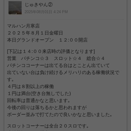
じゅきやん②
2025年08月01日 4:24 PM
マルハン月寒店
２０２５年８月１日金曜日
本日グランドオープン １２:００開店
[下記は１４:００来店時の評価となります]
営業 パチンコ☆３ スロット☆４ 総合☆４
パチンココーナーは出てる台はとことん出ていて
出ていない台は負け続けるメリハリのある稼働状況で
す｡
４円は８割以上の稼働
１円は満台(空き台無しでした)
回転率は普通かなと思います｡
今後の回りは落ちるかと思われますが
ボーダー並みで打てたので良いかなと思いました｡
スロットコーナーは全台２０スロです｡