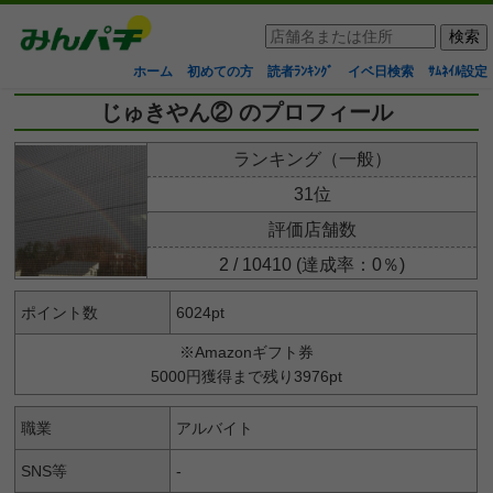
ホーム
初めての方
読者ﾗﾝｷﾝｸﾞ
イベ日検索
ｻﾑﾈｲﾙ設定
じゅきやん② のプロフィール
ランキング（一般）
31位
評価店舗数
2 / 10410 (達成率：0％)
ポイント数
6024pt
※Amazonギフト券
5000円獲得まで残り3976pt
職業
アルバイト
SNS等
-