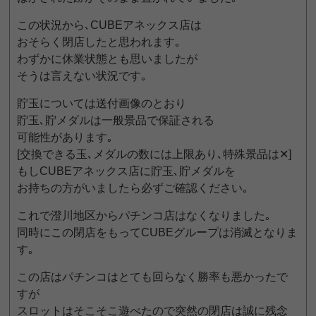
この状況から､CUBEアネックス店は
おそらく閉店したと思われます｡
わずかに休業状態とも思いましたが
そうは言えない状況です｡
貯玉については送付画像のとおり
貯玉､貯メダルは一般景品で保証される
可能性があります｡
[交換できる玉､メダルの数には上限あり､特殊景品は✕]
もしCUBEアネックス店に貯玉､貯メダルを
お持ちの方がいましたら必ずご確認ください｡
これで澄川地区からパチンコ店はなくなりました｡
同時にこの閉店をもってCUBEグループは消滅となりま
す｡
この店はパチンコはとても回らなく勝率も悪かったで
すが
スロットはそこそこ遊べたので突然の閉店は誠に残念