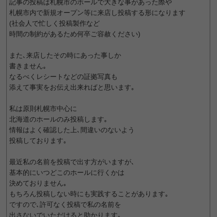
記事の投稿は札幌市のホールで大きな事があった際や
札幌市内で新規オープン等に来店し投稿する形になります
(社会人で忙しく投稿製作など
時間の制約があるため何卒ご容赦ください)
また､来店したその時にあった事しか
書きません｡
なるべくレシートなどの証拠写真も
添えて事実をお伝え出来ればと思います｡
私は原則札幌市中心に
北海道のホールのみ投稿します｡
情報はよく確認した上､間違いのないよう
投稿しております｡
最近私の名前を投稿で出す方がいますが､
基本的にいつどこのホールに行くかは
決めておりません｡
もちろん投稿しない時にも実践することがあります｡
ですので､許可なく投稿で私の名前を
出さないでいただけると助かります｡