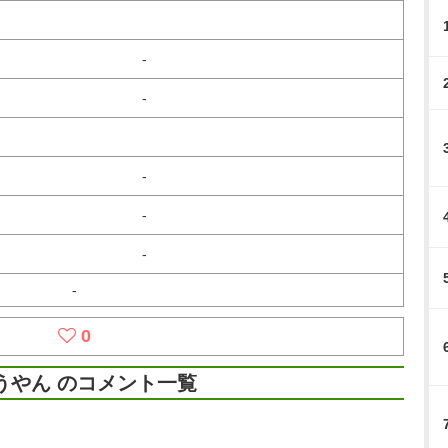
-
-
-
-
-
-
0
うやん のコメント一覧