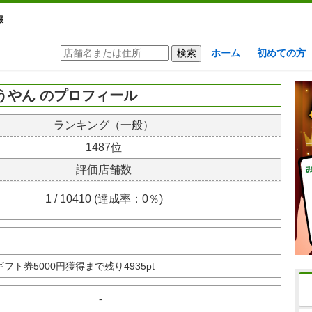
報
ホーム
初めての方
うやん のプロフィール
ランキング（一般）
1487位
評価店舗数
1 / 10410 (達成率：0％)
nギフト券
5000円獲得まで残り4935pt
-