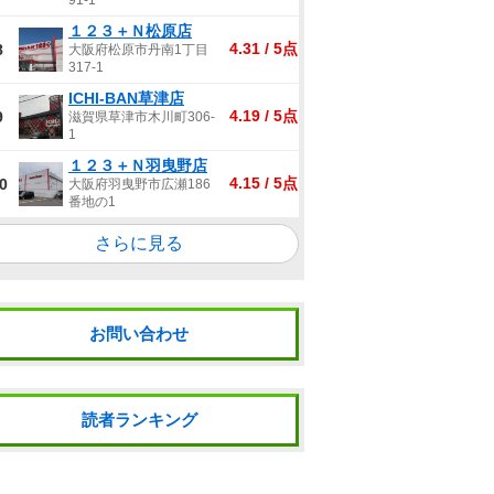
91-1
１２３＋Ｎ松原店
4.31 / 5点
8
大阪府松原市丹南1丁目
317-1
ICHI-BAN草津店
4.19 / 5点
9
滋賀県草津市木川町306-
1
１２３＋Ｎ羽曳野店
4.15 / 5点
0
大阪府羽曳野市広瀬186
番地の1
さらに見る
お問い合わせ
読者ランキング