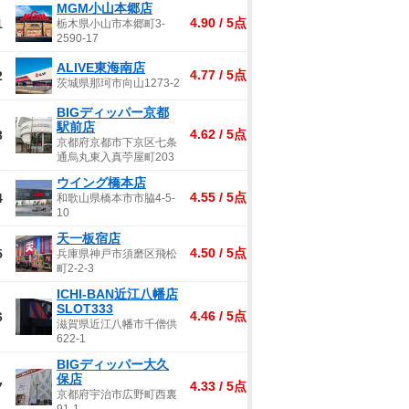
MGM小山本郷店
4.90 / 5点
1
栃木県小山市本郷町3-
2590-17
ALIVE東海南店
4.77 / 5点
2
茨城県那珂市向山1273-2
BIGディッパー京都
駅前店
4.62 / 5点
3
京都府京都市下京区七条
通烏丸東入真苧屋町203
ウイング橋本店
4.55 / 5点
4
和歌山県橋本市市脇4-5-
10
天一板宿店
4.50 / 5点
5
兵庫県神戸市須磨区飛松
町2-2-3
ICHI-BAN近江八幡店
SLOT333
4.46 / 5点
6
滋賀県近江八幡市千僧供
622-1
BIGディッパー大久
保店
4.33 / 5点
7
京都府宇治市広野町西裏