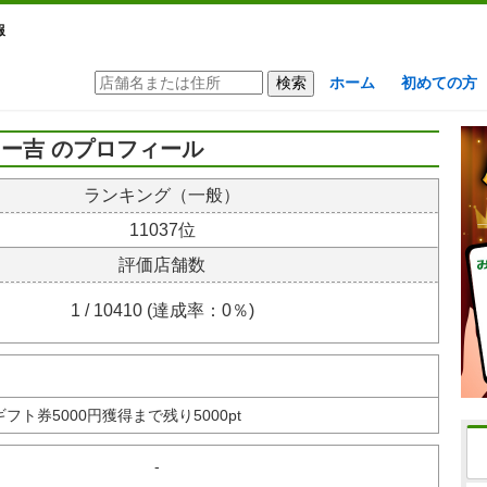
報
ホーム
初めての方
ー吉 のプロフィール
ランキング（一般）
11037位
評価店舗数
1 / 10410 (達成率：0％)
nギフト券
5000円獲得まで残り5000pt
-