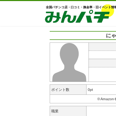
全国パチンコ店・口コミ・換金率・旧イベント情
にゃ
ポイント数
0pt
※Amazo
職業