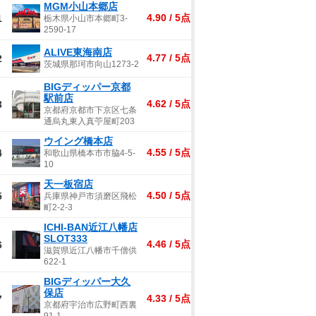
MGM小山本郷店
4.90 / 5点
1
栃木県小山市本郷町3-
2590-17
ALIVE東海南店
4.77 / 5点
2
茨城県那珂市向山1273-2
BIGディッパー京都
駅前店
4.62 / 5点
3
京都府京都市下京区七条
通烏丸東入真苧屋町203
ウイング橋本店
4.55 / 5点
4
和歌山県橋本市市脇4-5-
10
天一板宿店
4.50 / 5点
5
兵庫県神戸市須磨区飛松
町2-2-3
ICHI-BAN近江八幡店
SLOT333
4.46 / 5点
6
滋賀県近江八幡市千僧供
622-1
BIGディッパー大久
保店
4.33 / 5点
7
京都府宇治市広野町西裏