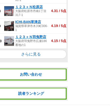
91-1
１２３＋Ｎ松原店
4.31 / 5点
8
大阪府松原市丹南1丁目
317-1
ICHI-BAN草津店
4.19 / 5点
9
滋賀県草津市木川町306-
1
１２３＋Ｎ羽曳野店
4.15 / 5点
0
大阪府羽曳野市広瀬186
番地の1
さらに見る
お問い合わせ
読者ランキング