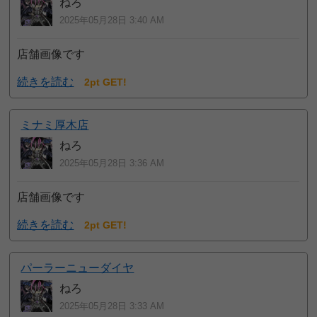
ねろ
2025年05月28日 3:40 AM
店舗画像です
続きを読む
2pt GET!
ミナミ厚木店
ねろ
2025年05月28日 3:36 AM
店舗画像です
続きを読む
2pt GET!
パーラーニューダイヤ
ねろ
2025年05月28日 3:33 AM