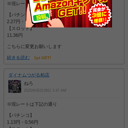
※現レートは下記の通り
【パチンコ】
2.27円・1.13円・0.56円
【スロット】
11.36円
こちらに変更お願いします
続きを読む
1pt GET!
ダイナムつがる柏店
ねろ
2025年05月28日 3:47 AM
※現レートは下記の通り
【パチンコ】
1.13円・0.56円