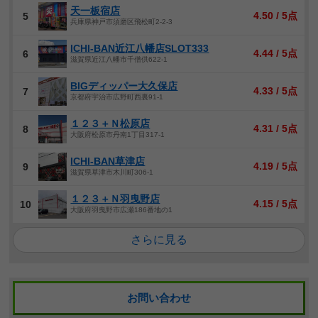
天一板宿店
4.50 / 5点
5
兵庫県神戸市須磨区飛松町2-2-3
ICHI-BAN近江八幡店SLOT333
4.44 / 5点
6
滋賀県近江八幡市千僧供622-1
BIGディッパー大久保店
4.33 / 5点
7
京都府宇治市広野町西裏91-1
１２３＋Ｎ松原店
4.31 / 5点
8
大阪府松原市丹南1丁目317-1
ICHI-BAN草津店
4.19 / 5点
9
滋賀県草津市木川町306-1
１２３＋Ｎ羽曳野店
4.15 / 5点
10
大阪府羽曳野市広瀬186番地の1
さらに見る
お問い合わせ