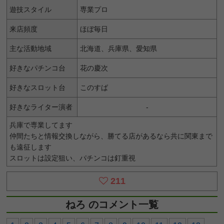
遊技スタイル
専業プロ
来店頻度
ほぼ毎日
主な活動地域
北海道、兵庫県、愛知県
好きなパチンコ台
花の慶次
好きなスロット台
このすば
好きなライター演者
-
兵庫で専業してます
仲間たちと情報交換しながら、勝てる店があるなら共に関東まで
も遠征します
スロットは設定狙い、パチンコは釘重視
211
ねろ のコメント一覧