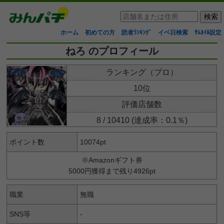
ホーム
初めての方
読者ﾗﾝｷﾝｸﾞ
イベ日検索
ｻﾑﾈｲﾙ設定
ねろ のプロフィール
ランキング（プロ）
10位
評価店舗数
8 / 10410 (達成率：0.1％)
ポイント数
10074pt
※Amazonギフト券
5000円獲得まで残り4926pt
職業
無職
SNS等
-