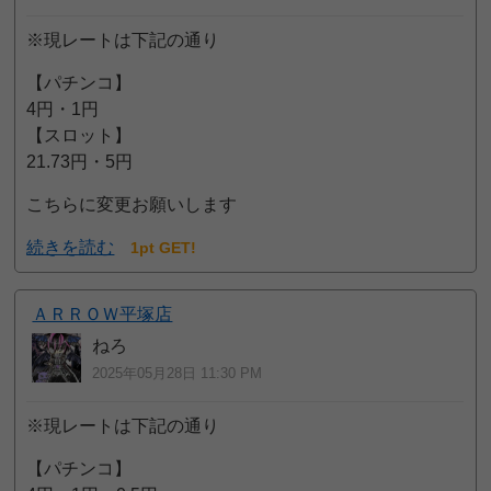
※現レートは下記の通り
【パチンコ】
4円・1円
【スロット】
21.73円・5円
こちらに変更お願いします
続きを読む
1pt GET!
ＡＲＲＯＷ平塚店
ねろ
2025年05月28日 11:30 PM
※現レートは下記の通り
【パチンコ】