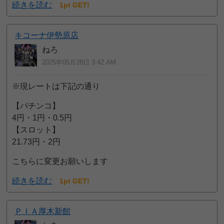
続きを読む
1pt GET!
キコーナ伊勢原店
ねろ
2025年05月28日 3:42 AM
※現レートは下記の通り
【パチンコ】
4円・1円・0.5円
【スロット】
21.73円・2円
こちらに変更お願いします
続きを読む
1pt GET!
ＰＩＡ厚木新館