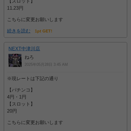
【スロット】
11.23円
こちらに変更お願いします
続きを読む
1pt GET!
NEXT中津川店
ねろ
2025年05月28日 3:45 AM
※現レートは下記の通り
【パチンコ】
4円・1円
【スロット】
20円
こちらに変更お願いします