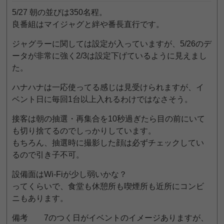
5/27 朝の並びは350名程。
良番組はマイジャグと絆や番長直行です。
ジャグラーに関しては設定が入っていますが、5/26のデ
ータが非常に強く2/3は設定下げているように見えまし
た。
ハナハナは一応使ってる感じは見受けられますが、イ
ベント日に毎回1台以上入れるわけではなさそう。
接客は朝の抽選・再集合を10秒過ぎたら目の前にいて
も切り捨てるのでしっかりしています。
もちろん、抽選時に撮影した顔は必ずチェックしてい
るので引き子不可。
設備面はWi-Fiが少し弱いかな？
ってくらいで、食堂も休憩所も喫煙所も近所にコンビ
ニもあります。
備考 7のつく日がイベントのイメージありますが、