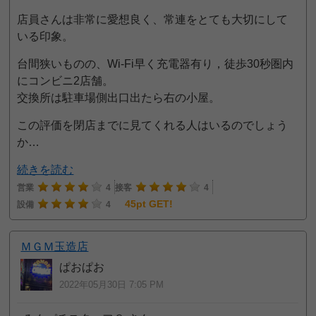
店員さんは非常に愛想良く、常連をとても大切にして
いる印象。
台間狭いものの、Wi-Fi早く充電器有り，徒歩30秒圏内
にコンビニ2店舗。
交換所は駐車場側出口出たら右の小屋。
この評価を閉店までに見てくれる人はいるのでしょう
か…
続きを読む
営業
4
接客
4
45pt GET!
設備
4
ＭＧＭ玉造店
ぱおぱお
2022年05月30日 7:05 PM