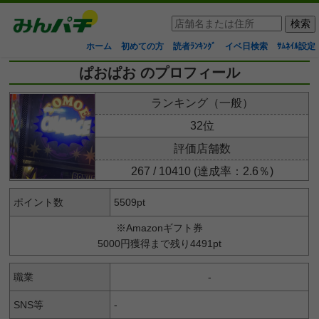
ホーム
初めての方
読者ﾗﾝｷﾝｸﾞ
イベ日検索
ｻﾑﾈｲﾙ設定
ぱおぱお のプロフィール
ランキング（一般）
32位
評価店舗数
267 / 10410 (達成率：2.6％)
ポイント数
5509pt
※Amazonギフト券
5000円獲得まで残り4491pt
職業
-
SNS等
-