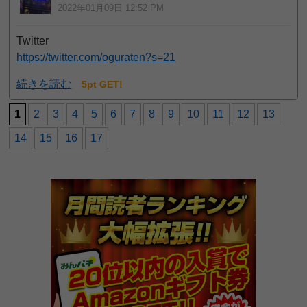
2022年01月09日 12:52 PM
Twitter
https://twitter.com/oguraten?s=21
続きを読む
5pt GET!
1
2
3
4
5
6
7
8
9
10
11
12
13
14
15
16
17