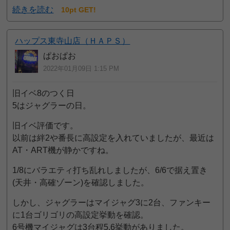
続きを読む
10pt GET!
ハップス東寺山店（ＨＡＰＳ）
ぱおぱお
2022年01月09日 1:15 PM
旧イベ8のつく日
5はジャグラーの日。
旧イベ評価です。
以前は絆2や番長に高設定を入れていましたが、最近は
AT・ART機が静かですね。
1/8にバラエティ打ち乱れしましたが、6/6で据え置き
(天井・高確ゾーン)を確認しました。
しかし、ジャグラーはマイジャグ3に2台、ファンキー
に1台ゴリゴリの高設定挙動を確認。
6号機マイジャグは3台程5.6挙動がありました。