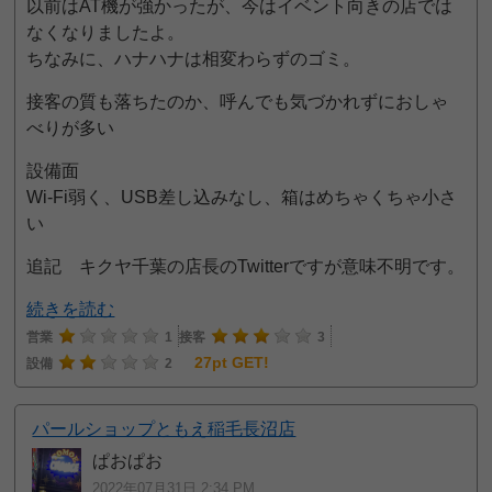
以前はAT機が強かったが、今はイベント向きの店では
なくなりましたよ。
ちなみに、ハナハナは相変わらずのゴミ。
接客の質も落ちたのか、呼んでも気づかれずにおしゃ
べりが多い
設備面
Wi-Fi弱く、USB差し込みなし、箱はめちゃくちゃ小さ
い
追記 キクヤ千葉の店長のTwitterですが意味不明です。
続きを読む
営業
1
接客
3
27pt GET!
設備
2
パールショップともえ稲毛長沼店
ぱおぱお
2022年07月31日 2:34 PM