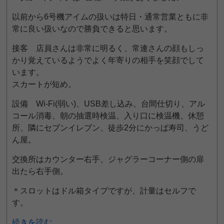
以前から6号機アイムの扱いは特日・通常営業ともに非
常に良い扱いなので勝負できると思います。
接客 店員さんは非常に明るく、常連さんの顔もしっ
かり覚えているようでよく年寄りの相手を笑顔でして
います。
スカートが短め。
設備 Wi-Fi(弱い)、USB差し込み、台間仕切り、アル
コール消毒、朝の抽選時検温、入り口に検温機、休憩
所、隣にセブンイレブン、徒歩2分にかっぱ寿司、うど
ん屋。
交換所はカウンター右手、ジャグラーコーナー側の扉
出たら右手側。
＊スロットはドル箱タイプですが、計量はセルフで
す。
続きを読む