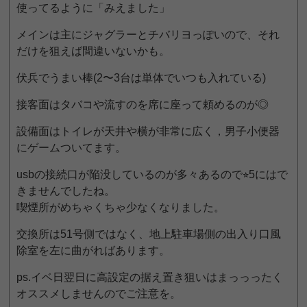
使ってるように「みえました」
メインは主にジャグラーとチバリヨっぽいので、それ
だけを狙えば間違いないかも。
伏兵でうまい棒(2〜3台は単体でいつも入れている)
接客面はタバコや流すのを席に座って頼めるのが◎
設備面はトイレが天井や横が非常に広く，男子小便器
にゲームついてます。
usbの接続口が陥没しているのが多々あるので⭐︎5にはで
きませんでしたね。
喫煙所がめちゃくちゃ少なくなりました。
交換所は51号側ではなく、地上駐車場側の出入り口風
除室を左に曲がればあります。
ps.イベ日翌日に高設定の据え置き狙いはまっっったく
オススメしませんのでご注意を。