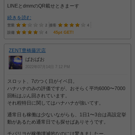
LINEとdmmのQR載せときまーす
続きを読む
営業
2
接客
4
45pt GET!
設備
4
ZENT豊橋藤沢店
ぱおぱお
2022年07月14日 7:12 PM
スロット、7のつく日がイベ日。
ハナハナのみの評価ですが、おそらく平均6000〜7000
回転はぶん回されています。
それ程特日に関してはハナハナが強いてす。
通常日も稼働は少ないながらも、1日1〜3台は高設定挙
動があるため通常日でも探せばありそうです。
チバリヨが稼働壊滅的なのには驚きましたー。