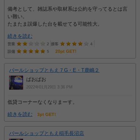
備考として、雑誌系や取材系は公約を守ってるとは言
い難い。
たまたま誤爆した台を載せてる可能性大。
続きを読む
営業
2
接客
4
20pt GET!
設備
5
パールショップともえ７G・E・T鹿嶋２
ぱおぱお
2022年01月29日 3:36 PM
低貸コーナーなくなりまーす。
続きを読む
3pt GET!
パールショップともえ稲毛長沼店