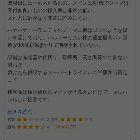
取材日には一応入れるのの、メインはAT機でジャグは
客付き良いものの投入率は非常に低い。
入れ方に癖がなく非常に読みにくい。
ハナハナ、バラエティのノーマル機はゴミのような扱
いを受けており、パルサーうまい棒の過去最高ボナ回
数が30回未満ばかりで期待されていない。
設備は充電器や仕切り、喫煙所、高さ調節のできない
肘おき
負けたら併設するスーパートライアルで半額弁当買え
ます。
接客面は店内放送のマイクがうるさいだけで、マルハ
ンらしい接客です。
続きを読む
営業
2
接客
4
26pt GET!
設備
4