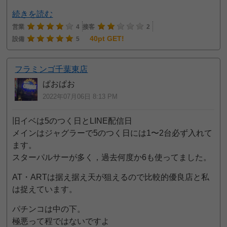
続きを読む
営業
4
接客
2
40pt GET!
設備
5
フラミンゴ千葉東店
ぱおぱお
2022年07月06日 8:13 PM
旧イベは5のつく日とLINE配信日
メインはジャグラーで5のつく日には1〜2台必ず入れて
ます。
スターパルサーが多く，過去何度か6も使ってました。
AT・ARTは据え据え天が狙えるので比較的優良店と私
は捉えています。
パチンコは中の下。
極悪って程ではないですよ