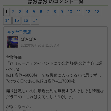
ぱおぱお のコメント一覧
1
2
3
4
5
6
7
8
9
10
11
12
13
14
15
16
17
キクヤ千葉店
ぱおぱお
2022年09月20日 11:33 AM
営業評価
「超りゅーこ」のイベントにて公約無視(公約内容は調
べてね)
9/11 客側–6800枚 で各機種に入ってるとは思えず…
7のつく日である9/17は客側–117000枚
煽りは激しいのに最近公約を無視する&そもそも綺麗な
グラフの「これは文句なしの6でしょ」
がなくなった。