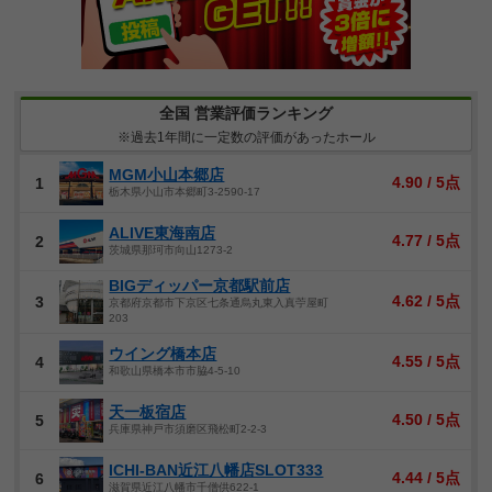
全国 営業評価ランキング
※過去1年間に一定数の評価があったホール
MGM小山本郷店
4.90 / 5点
1
栃木県小山市本郷町3-2590-17
ALIVE東海南店
4.77 / 5点
2
茨城県那珂市向山1273-2
BIGディッパー京都駅前店
4.62 / 5点
3
京都府京都市下京区七条通烏丸東入真苧屋町
203
ウイング橋本店
4.55 / 5点
4
和歌山県橋本市市脇4-5-10
天一板宿店
4.50 / 5点
5
兵庫県神戸市須磨区飛松町2-2-3
ICHI-BAN近江八幡店SLOT333
4.44 / 5点
6
滋賀県近江八幡市千僧供622-1