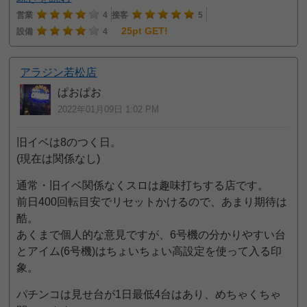
営業
4
接客
5
25pt GET!
設備
4
アラジン若松店
ぱおぱお
2022年01月09日 1:02 PM
旧イベは8のつく日。
(現在は関係なし)
通常・旧イベ関係なくスロは趣味打ちする店です。
前日400回転目安でリセットかけるので、あまり期待は
酷。
あくまで個人的な意見ですが、6号機の分かりやすい台
とアイム(6号機)はちょいちょい高設定を使って入る印
象。
パチンコは見せ台が1日最低4台はあり、めちゃくちゃ