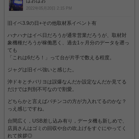
ぱおぱお
2022年05月20日 2:15 PM
旧イベ3.9の日+その他取材系イベント有
ハナハナはイベ日だろうが通常営業だろうが、取材対
象機種だろうが稼働悪く、過去1ヶ月分のデータを遡っ
ても
「これは6だろ！」って台が片手で数える程度。
ジャグは旧イベ強いと感じた。
沖ドキとチバリヨは誤爆なんだか設定なんだか見てる
だけでは判別不可なので割愛。
どちらかと言えばパチンコの方が力入れてるのかな？
っえ感じですね。
台間広く，USB差し込み有り，データ機も新しめで、
店員さんはゴミの回収や台の吹上げをすぐにやってく
れて挨拶◎