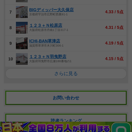
BIGディッパー大久保店
4.33 / 5点
7
京都府宇治市広野町西裏91-1
１２３＋Ｎ松原店
4.31 / 5点
8
大阪府松原市丹南1丁目317-1
ICHI-BAN草津店
4.19 / 5点
9
滋賀県草津市木川町306-1
１２３＋Ｎ羽曳野店
4.15 / 5点
10
大阪府羽曳野市広瀬186番地の1
さらに見る
お問い合わせ
読者ランキング