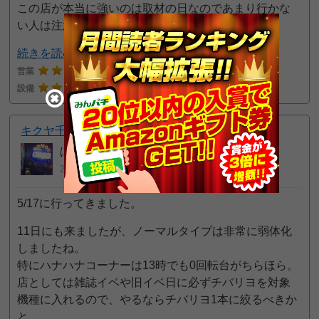
この店が本当に強いのは取材の日なのであまり行かな
い人は注意
続きを読む
営業
4
接客
4
25pt GET!
設備
5
キクヤ千葉店
ぱおぱお
2022年05月22日 10:49 AM
5/17に行ってきました。
11日にも来ましたが、ノーマルタイプは非常に弱体化
しましたね。
特にハナハナコーナーは13時でも0回転台がちらほら。
店としては雑誌イベや旧イベ日に必ずチバリヨを対象
機種に入れるので、やるならチバリヨ1本に絞るべきか
と。