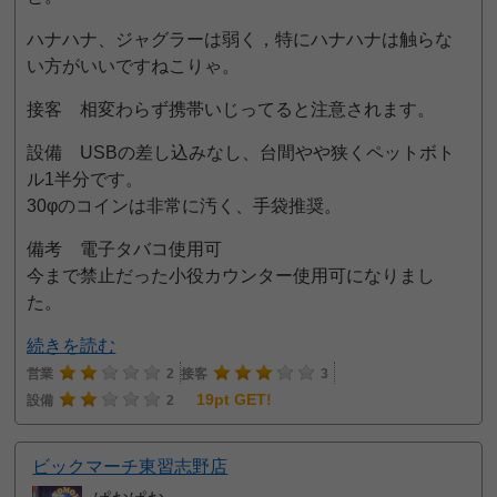
ハナハナ、ジャグラーは弱く，特にハナハナは触らな
い方がいいですねこりゃ。
接客 相変わらず携帯いじってると注意されます。
設備 USBの差し込みなし、台間やや狭くペットボト
ル1半分です。
30φのコインは非常に汚く、手袋推奨。
備考 電子タバコ使用可
今まで禁止だった小役カウンター使用可になりまし
た。
続きを読む
営業
2
接客
3
19pt GET!
設備
2
ビックマーチ東習志野店