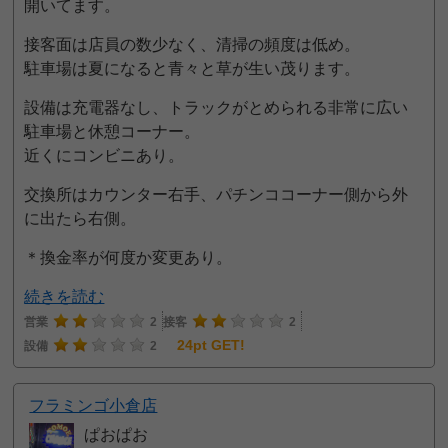
開いてます。
接客面は店員の数少なく、清掃の頻度は低め。
駐車場は夏になると青々と草が生い茂ります。
設備は充電器なし、トラックがとめられる非常に広い
駐車場と休憩コーナー。
近くにコンビニあり。
交換所はカウンター右手、パチンココーナー側から外
に出たら右側。
＊換金率が何度か変更あり。
続きを読む
営業
2
接客
2
24pt GET!
設備
2
フラミンゴ小倉店
ぱおぱお