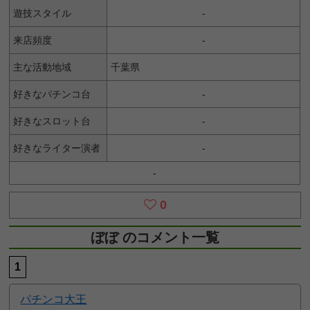
遊技スタイル
-
来店頻度
-
主な活動地域
千葉県
好きなパチンコ台
-
好きなスロット台
-
好きなライター演者
-
-
0
ぼぼ のコメント一覧
1
パチンコ大王