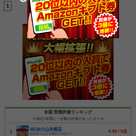
1
全国 営業評価ランキング
※過去1年間に一定数の評価があったホール
MGM小山本郷店
4.90 / 5点
1
栃木県小山市本郷町3-2590-17