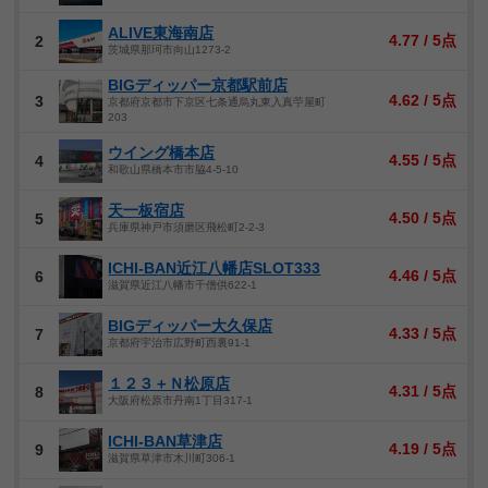
ALIVE東海南店
4.77 / 5点
2
茨城県那珂市向山1273-2
BIGディッパー京都駅前店
4.62 / 5点
3
京都府京都市下京区七条通烏丸東入真苧屋町
203
ウイング橋本店
4.55 / 5点
4
和歌山県橋本市市脇4-5-10
天一板宿店
4.50 / 5点
5
兵庫県神戸市須磨区飛松町2-2-3
ICHI-BAN近江八幡店SLOT333
4.46 / 5点
6
滋賀県近江八幡市千僧供622-1
BIGディッパー大久保店
4.33 / 5点
7
京都府宇治市広野町西裏91-1
１２３＋Ｎ松原店
4.31 / 5点
8
大阪府松原市丹南1丁目317-1
ICHI-BAN草津店
4.19 / 5点
9
滋賀県草津市木川町306-1