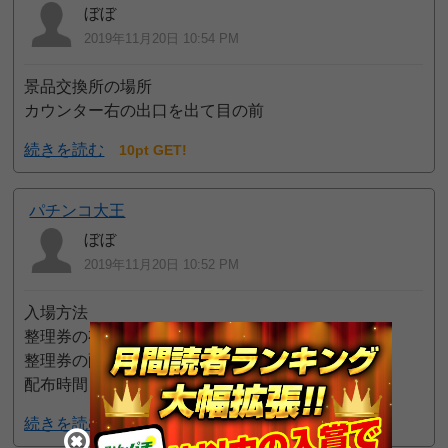
ぼぼ
2019年11月20日 10:54 PM
景品交換所の場所
カウンター右の出口を出て目の前
続きを読む
10pt GET!
パチンコ大王
ぼぼ
2019年11月20日 10:52 PM
入場方法
整理券の有無：あり（会員カード不要）
整理券の配布方法：並び順
配布時間：9:00
続きを読む
10pt GET!