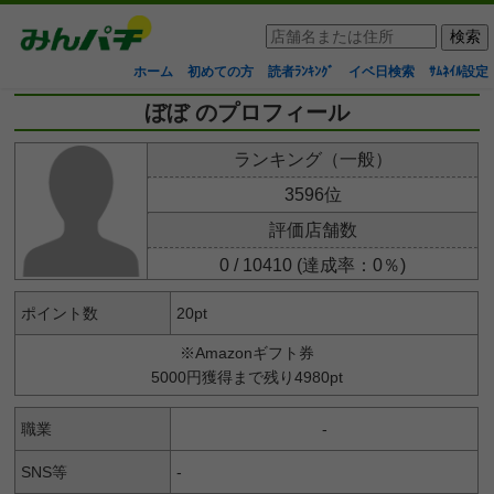
ホーム
初めての方
読者ﾗﾝｷﾝｸﾞ
イベ日検索
ｻﾑﾈｲﾙ設定
ぼぼ のプロフィール
ランキング（一般）
3596位
評価店舗数
0 / 10410 (達成率：0％)
ポイント数
20pt
※Amazonギフト券
5000円獲得まで残り4980pt
職業
-
SNS等
-