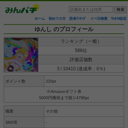
ホーム
初めての方
読者ﾗﾝｷﾝｸﾞ
イベ日検索
ｻﾑﾈｲﾙ設定
ゆんし のプロフィール
ランキング（一般）
586位
評価店舗数
3 / 10410 (達成率：0％)
ポイント数
220pt
※Amazonギフト券
5000円獲得まで残り4780pt
職業
その他
SNS等
-