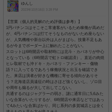
ゆんし
2023年10月16日 3:28 PM
【営業（個人的見解のため評価は参考）】
1円パチンコはそこそこ常連客がいるため稼働が高めだ
が、4円パチンコは打てそうなものがないため座らない
が、人気機種や新台以外は人がまばら。技量不足もあ
るが今までボーダー上に触れたことがない。
スロットは6時開店や取材時には北斗・カバネリが中心
となっている（6時開店で虹トロ確認済）。直近の肉焼
ヒレ取材でも沖ドキ・カバネリ・ファンキー・傷物
語？に入ってるであろう稼働状況と出玉を確認でき
た。来店は演者が好きな機種に寄せる傾向がありそ
う？北海道店員遠征の時はさほど強くないし、ゾロ目
や周年も煽るが大して出してこない。
共通するのはジャグラーの弱さ。謎に通常日に5,6みた
いな合算がいたりするが、6時開店や来店などではあっ
て4みたいな合算ばかり。同じ系列の多賀城店とは全く
違うものと見た方が良さそう。