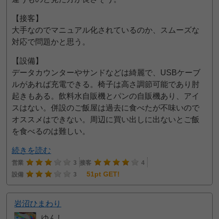
【接客】
大手なのでマニュアル化されているのか、スムーズな
対応で問題かと思う。
【設備】
データカウンターやサンドなどは綺麗で、USBケーブ
ルがあれば充電できる。椅子は高さ調節可能であり肘
起きもある。飲料水自販機とパンの自販機あり、アイ
スはない。併設のご飯屋は過去に食べたが不味いので
オススメはできない。周辺に買い出しに出ないとご飯
を食べるのは難しい。
続きを読む
営業
3
接客
4
51pt GET!
設備
3
岩沼ひまわり
ゆんし