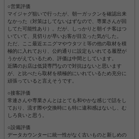
○営業評価
マイジャグ狙いで行ったが、朝一ガックンを確認出来
なかった（対策はしてないはずなので、専業さんが回
してた可能性あり）。だが、しっかりと朝イチ客はつ
いていて、見切りが早いお客が目立った気がした。
ただ、ここ最近エニグマやウタツミ等の他の取材を積
極的に入れており、公約通りに設定もいれてる履歴が
うかがえているため、評価は中間としています。
近隣のお店は低貸専門なので対抗はないと思います
が、と比べたら取材を積極的にいれているため充分に
頑張っていると言えそうです。
○接客評価
常連さんや専業さんとはとても和やかな感じで話をし
ており、流す際や交換時にも特に違和感はないし、む
しろ良いと思う。
○設備評価
データカウンターに統一性がなく古いものと新しめの