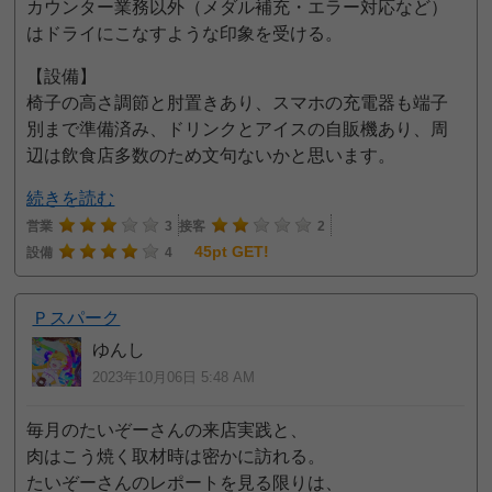
カウンター業務以外（メダル補充・エラー対応など）
はドライにこなすような印象を受ける。
【設備】
椅子の高さ調節と肘置きあり、スマホの充電器も端子
別まで準備済み、ドリンクとアイスの自販機あり、周
辺は飲食店多数のため文句ないかと思います。
続きを読む
営業
3
接客
2
45pt GET!
設備
4
Ｐスパーク
ゆんし
2023年10月06日 5:48 AM
毎月のたいぞーさんの来店実践と、
肉はこう焼く取材時は密かに訪れる。
たいぞーさんのレポートを見る限りは、