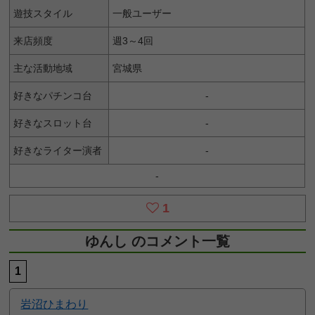
遊技スタイル
一般ユーザー
来店頻度
週3～4回
主な活動地域
宮城県
好きなパチンコ台
-
好きなスロット台
-
好きなライター演者
-
-
1
ゆんし のコメント一覧
1
岩沼ひまわり