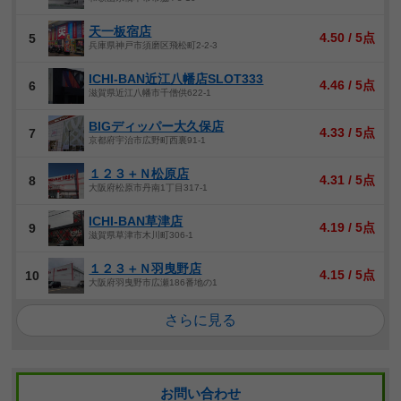
天一板宿店
4.50 / 5点
5
兵庫県神戸市須磨区飛松町2-2-3
ICHI-BAN近江八幡店SLOT333
4.46 / 5点
6
滋賀県近江八幡市千僧供622-1
BIGディッパー大久保店
4.33 / 5点
7
京都府宇治市広野町西裏91-1
１２３＋Ｎ松原店
4.31 / 5点
8
大阪府松原市丹南1丁目317-1
ICHI-BAN草津店
4.19 / 5点
9
滋賀県草津市木川町306-1
１２３＋Ｎ羽曳野店
4.15 / 5点
10
大阪府羽曳野市広瀬186番地の1
さらに見る
お問い合わせ