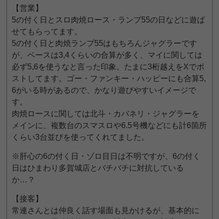
【営業】
5の付く日とスロ肉焼ロース・ランプ55の日などに遊ば
せてもらってます。
5の付く日と肉焼ランプ55はもちろんジャグラーです
が、ベースは3,4くらいの合算が多く、マイに関しては
必ず5,6を使うなと言った印象。たまに3桁越えをXでポ
ストしてます。ゴー・ファンキー・ハッピーにも合算5,
6がいる時があるので、かなり遊びやすいイメージで
す。
肉焼ロースに関しては北斗・カバネリ・ジャグラーを
メインに、複数台のスマスロや6.5号機などにも計6箇所
くらい3台並びを使ってくれてました。
※肝心の6の付く日・ゾロ目日は不明ですが、6の付く
日はひまわり多賀城店とバチバチに対抗している
か…？
【接客】
常連さんとは仲良く話す場面も見かけるが、基本的に