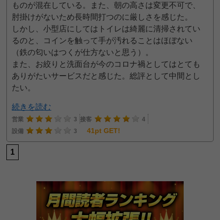
ものが混在している。また、朝の高さは変更不可で、
肘掛けがないため長時間打つのに厳しさを感じた。
しかし、小型店にしてはトイレは綺麗に清掃されてい
るのと、コインを触って手が汚れることはほぼない
（鉄の匂いはつくが仕方ないと思う）。
また、お絞りと洗面台が今のコロナ禍としてはとても
ありがたいサービスだと感じた。総評として中間とし
たい。
続きを読む
営業
3
接客
4
41pt GET!
設備
3
1