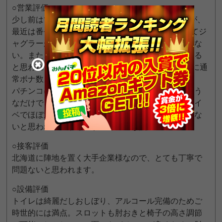
○営業評価
少し前はマイジャグ3,4に上ぽいものを使っていたが、
最近は番長3・北斗に力を入れている。それに反してジ
ャグラーが弱くなったように感じるが…そこは仕方な
い。また、スロキャラの誕生日はそこそこ意識してる
と思われる（ラムラム誕生日に456確認、操誕生日に通
常ボナ数カ所確認）。
パチンコについてはヘソを少しだけいじっているよう
なだけで、他の箇所は動きがないように見えた。旧イ
ベでほぼ通常営業と変わらないといっても差し支えな
いと思われるのがものすごく残念な点。
○接客評価
北海道に陣地を置く大手企業様なので、とても丁寧で
問題ないと思われます。
○設備評価
トイレは綺麗だしおしぼり、アルコール完備のためご
時世的には満点。スロットも肘おきと椅子の高さ調節