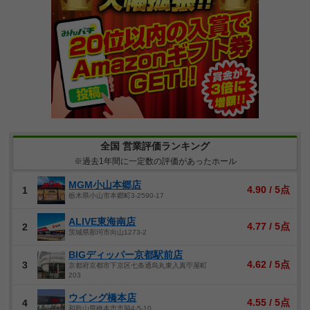
全国 営業評価ランキング
※過去1年間に一定数の評価があったホール
MGM小山本郷店
4.90 / 5点
1
栃木県小山市本郷町3-2590-17
ALIVE東海南店
4.77 / 5点
2
茨城県那珂市向山1273-2
BIGディッパー京都駅前店
4.62 / 5点
3
京都府京都市下京区七条通烏丸東入真苧屋町
203
ウイング橋本店
4.55 / 5点
4
和歌山県橋本市市脇4-5-10