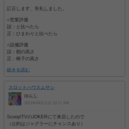
訂正します、失礼しました。
○営業評価
誤：と比べたら
正：ひまわりと比べたら
○設備評価
誤：朝の高さ
正：椅子の高さ
続きを読む
スロットハウスムサシ
ゆんし
2021年04月11日 10:17 AM
Scoop!TVのJOKERにて来店したので
（公約はジャグラーにチャンスあり）