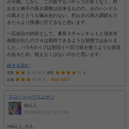
が可能。しかし、この面でもパチンコが良くなく、肘
おきと椅子の高さ調整は出来るものの、台のハンドル
の高さとどうも噛み合わない。肘おきの高さ調節もで
きたらより快適に打てるなと思います。
一応自分の内容として、番長３チャンチェ１と清水寺
画面が出たので４は期待できるような状態ではありま
した。バラAタイプは別旧イベ日で箱を使うような状況
があるため、狙えなくはないのかと思います。
続きを読む
営業
2
接客
4
50pt GET!
設備
3
スロットハウスムサシ
ゆんし
2021年04月11日 10:21 AM
>ゆんし さん