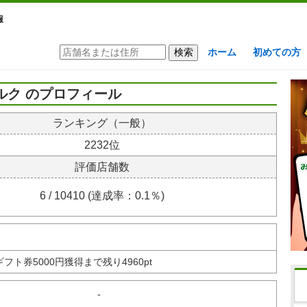
報
ホーム
初めての方
ルク のプロフィール
ランキング（一般）
2232位
評価店舗数
6 / 10410 (達成率：0.1％)
nギフト券
5000円獲得まで残り4960pt
-