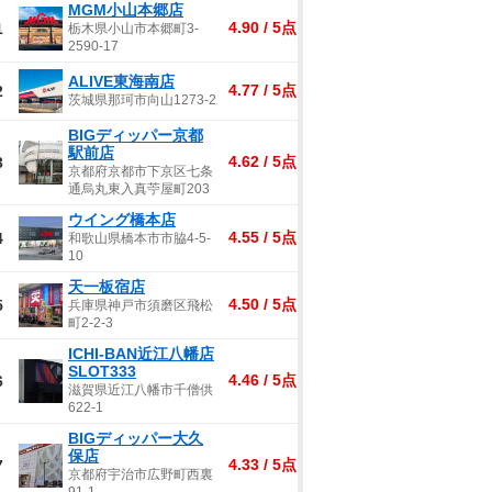
MGM小山本郷店
4.90 / 5点
1
栃木県小山市本郷町3-
2590-17
ALIVE東海南店
4.77 / 5点
2
茨城県那珂市向山1273-2
BIGディッパー京都
駅前店
4.62 / 5点
3
京都府京都市下京区七条
通烏丸東入真苧屋町203
ウイング橋本店
4.55 / 5点
4
和歌山県橋本市市脇4-5-
10
天一板宿店
4.50 / 5点
5
兵庫県神戸市須磨区飛松
町2-2-3
ICHI-BAN近江八幡店
SLOT333
4.46 / 5点
6
滋賀県近江八幡市千僧供
622-1
BIGディッパー大久
保店
4.33 / 5点
7
京都府宇治市広野町西裏