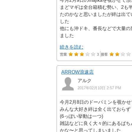
今月2月9日のmajikaを覗かせて
まどマギは全台箱積む勢い、2も
たのかなと思いましたが絆は出て
した
他にも沖ドキ、番長などで大量の
ました
続きを読む
営業
3
接客
ARROW浪速店
アルク
2017年02月10日 2:57 PM
今月2月8日のドーパミンを覗か
みんな大好き絆は全く出ておらず
(6っぽい挙動は一つ)
雑誌などに良く大々的にあるぱち
かな〜と思ってしまいました