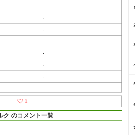
-
-
-
-
-
-
1
ルク のコメント一覧