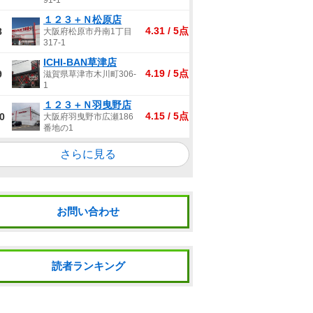
91-1
１２３＋Ｎ松原店
4.31 / 5点
8
大阪府松原市丹南1丁目
317-1
ICHI-BAN草津店
4.19 / 5点
9
滋賀県草津市木川町306-
1
１２３＋Ｎ羽曳野店
4.15 / 5点
0
大阪府羽曳野市広瀬186
番地の1
さらに見る
お問い合わせ
読者ランキング