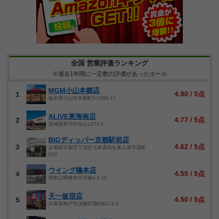
全国 営業評価ランキング
※過去1年間に一定数の評価があったホール
MGM小山本郷店
4.90 / 5点
1
栃木県小山市本郷町3-2590-17
ALIVE東海南店
4.77 / 5点
2
茨城県那珂市向山1273-2
BIGディッパー京都駅前店
4.62 / 5点
3
京都府京都市下京区七条通烏丸東入真苧屋町
203
ウイング橋本店
4.55 / 5点
4
和歌山県橋本市市脇4-5-10
天一板宿店
4.50 / 5点
5
兵庫県神戸市須磨区飛松町2-2-3