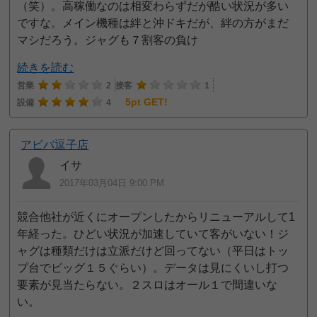
（笑）。高稼働なのは相変わらずだが酷い状況が多い
ですな。メイン機種は絆と沖ドキだが、絆の方がまだ
マシだろう。ジャグも７割客の負け
続きを読む
営業
2
接客
1
5pt GET!
設備
4
アビバ逗子店
イサ
2017年03月04日 9:00 PM
競合他社が近くにオープンしたからリニューアルして1
年経った。ひどい状況が加速していて客がいない！ジ
ャグは種類だけは立派だけど回ってない（平日はトッ
プ台でビッグ１５ぐらい）。データは見にくいし打つ
要素が見当たらない。２スロはオール１で間違いな
い。