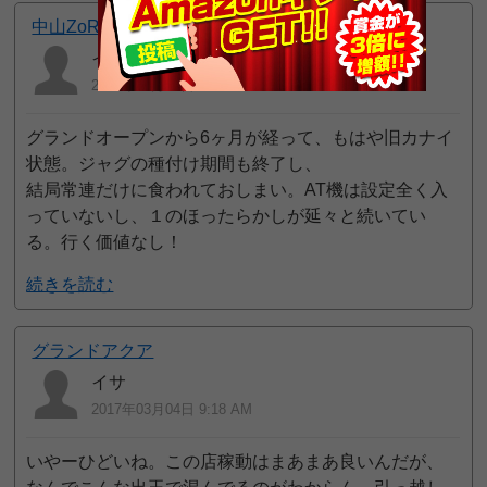
中山ZoRoN
イサ
2017年03月04日 9:40 AM
グランドオープンから6ヶ月が経って、もはや旧カナイ
状態。ジャグの種付け期間も終了し、
結局常連だけに食われておしまい。AT機は設定全く入
っていないし、１のほったらかしが延々と続いてい
る。行く価値なし！
続きを読む
グランドアクア
イサ
2017年03月04日 9:18 AM
いやーひどいね。この店稼動はまあまあ良いんだが、