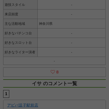
遊技スタイル
-
来店頻度
-
主な活動地域
神奈川県
好きなパチンコ台
-
好きなスロット台
-
好きなライター演者
-
-
8
イサ のコメント一覧
1
アビバ逗子駅前店