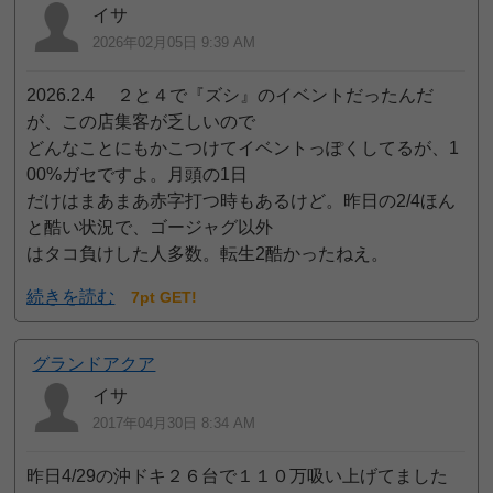
イサ
2026年02月05日 9:39 AM
2026.2.4 ２と４で『ズシ』のイベントだったんだ
が、この店集客が乏しいので
どんなことにもかこつけてイベントっぽくしてるが、1
00%ガセですよ。月頭の1日
だけはまあまあ赤字打つ時もあるけど。昨日の2/4ほん
と酷い状況で、ゴージャグ以外
はタコ負けした人多数。転生2酷かったねえ。
続きを読む
7pt GET!
グランドアクア
イサ
2017年04月30日 8:34 AM
昨日4/29の沖ドキ２６台で１１０万吸い上げてました