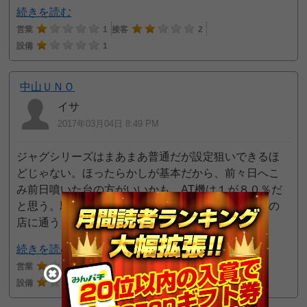
続きを読む
営業
1
接客
2
設備
1
中山ＵＮＯ
イサ
2017年03月04日 8:49 PM
ジャグシリーズはまあまあ普通だが設定狙いできるほ
どじゃない。ほったらかしが基本だから、前々日へこ
み前日噴いた台の方がいいかも。AT機は１が８０％だ
と思う。駅から近いってのが最大の特徴だけで、この
店に通うと月に20万負けると思う。
続きを読む
営業
1
接客
2
設備
1