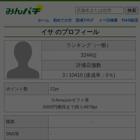
ホーム
初めての方
読者ﾗﾝｷﾝｸﾞ
イベ日検索
ｻﾑﾈｲﾙ設定
イサ のプロフィール
ランキング（一般）
3244位
評価店舗数
3 / 10410 (達成率：0％)
ポイント数
22pt
※Amazonギフト券
5000円獲得まで残り4978pt
職業
-
SNS等
-