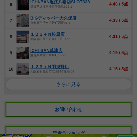
ICHI-BAN近江八幡店SLOT333
4.46 / 5点
6
滋賀県近江八幡市千僧供622-1
BIGディッパー大久保店
4.33 / 5点
7
京都府宇治市広野町西裏91-1
１２３＋Ｎ松原店
4.31 / 5点
8
大阪府松原市丹南1丁目317-1
ICHI-BAN草津店
4.19 / 5点
9
滋賀県草津市木川町306-1
１２３＋Ｎ羽曳野店
4.15 / 5点
10
大阪府羽曳野市広瀬186番地の1
さらに見る
お問い合わせ
読者ランキング