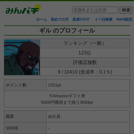
ホーム
初めての方
読者ﾗﾝｷﾝｸﾞ
イベ日検索
ｻﾑﾈｲﾙ設定
ギル のプロフィール
ランキング（一般）
123位
評価店舗数
9 / 10410 (達成率：0.1％)
ポイント数
1331pt
※Amazonギフト券
5000円獲得まで残り3669pt
職業
会社員
SNS等
-