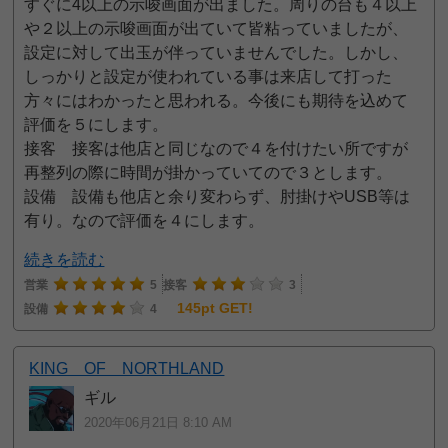
すぐに4以上の示唆画面が出ました。周りの台も４以上
や２以上の示唆画面が出ていて皆粘っていましたが、
設定に対して出玉が伴っていませんでした。しかし、
しっかりと設定が使われている事は来店して打った
方々にはわかったと思われる。今後にも期待を込めて
評価を５にします。
接客 接客は他店と同じなので４を付けたい所ですが
再整列の際に時間が掛かっていてので３とします。
設備 設備も他店と余り変わらず、肘掛けやUSB等は
有り。なので評価を４にします。
続きを読む
営業
5
接客
3
145pt GET!
設備
4
KING OF NORTHLAND
ギル
2020年06月21日 8:10 AM