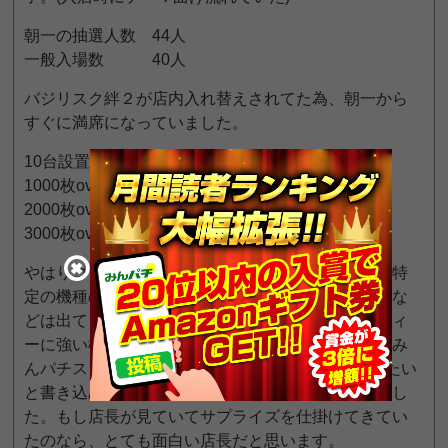
朝一の抽選人数 44人
一般入場数 40人
バジリスク絆２が店内入れ替えされてた為、朝一から
すぐに満席になっていました。
10台設置中
1000枚over 2台
2000枚over 2台
3000枚over 1台
やはりコロナの影響で全体系のイベントのはずが、特
定の機種のイベントになっていて、他のメイン機種な
どは出てませんでした。しかし相変わらずバラエティ
ーに強い機種も何機種か見かけました。また以前にみ
んパチスタッフ7さんが旧イベント日に忍魂を打ちたい
と書き込みがありましたが、その忍魂が凄い出てまし
た。もし店長が見ていてサプライズを仕掛けてきてい
たのなら、とても面白い店長だと思います。