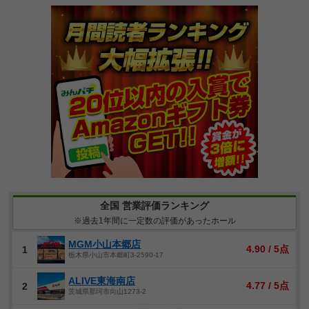
全国 営業評価ランキング
※過去1年間に一定数の評価があったホール
MGM小山本郷店
4.90 / 5点
1
栃木県小山市本郷町3-2590-17
ALIVE東海南店
4.77 / 5点
2
茨城県那珂市向山1273-2