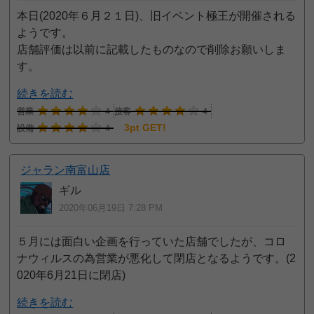
本日(2020年６月２１日)、旧イベント極王が開催される
ようです。
店舗評価は以前に記載したものなので削除お願いしま
す。
続きを読む
営業
4
接客
4
3pt GET!
設備
4
ジャラン南富山店
ギル
2020年06月19日 7:28 PM
５月には面白い企画を行っていた店舗でしたが、コロ
ナウィルスの為営業が悪化して閉店となるようです。(2
020年6月21日に閉店)
続きを読む