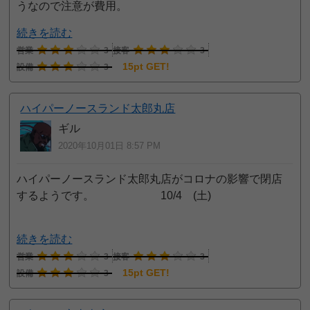
うなので注意が費用。
続きを読む
営業
3
接客
3
15pt GET!
設備
3
ハイパーノースランド太郎丸店
ギル
2020年10月01日 8:57 PM
ハイパーノースランド太郎丸店がコロナの影響で閉店
するようです。 10/4 (土)
続きを読む
営業
3
接客
3
15pt GET!
設備
3