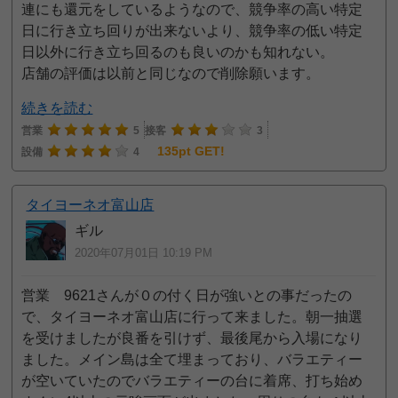
連にも還元をしているようなので、競争率の高い特定
日に行き立ち回りが出来ないより、競争率の低い特定
日以外に行き立ち回るのも良いのかも知れない。
店舗の評価は以前と同じなので削除願います。
続きを読む
営業
5
接客
3
135pt GET!
設備
4
タイヨーネオ富山店
ギル
2020年07月01日 10:19 PM
営業 9621さんが０の付く日が強いとの事だったの
で、タイヨーネオ富山店に行って来ました。朝一抽選
を受けましたが良番を引けず、最後尾から入場になり
ました。メイン島は全て埋まっており、バラエティー
が空いていたのでバラエティーの台に着席、打ち始め