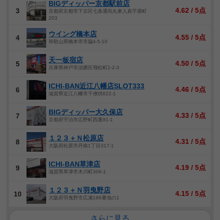
BIGディッパー京都駅前店
4.62 / 5点
3
京都府京都市下京区七条通烏丸東入真苧屋町
203
ウイング橋本店
4.55 / 5点
4
和歌山県橋本市市脇4-5-10
天一板宿店
4.50 / 5点
5
兵庫県神戸市須磨区飛松町2-2-3
ICHI-BAN近江八幡店SLOT333
4.46 / 5点
6
滋賀県近江八幡市千僧供622-1
BIGディッパー大久保店
4.33 / 5点
7
京都府宇治市広野町西裏91-1
１２３＋Ｎ松原店
4.31 / 5点
8
大阪府松原市丹南1丁目317-1
ICHI-BAN草津店
4.19 / 5点
9
滋賀県草津市木川町306-1
１２３＋Ｎ羽曳野店
4.15 / 5点
10
大阪府羽曳野市広瀬186番地の1
さらに見る