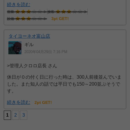
続きを読む
営業
3
接客
3
3pt GET!
設備
3
タイヨーネオ富山店
ギル
2020年04月29日 7:16 PM
>管理人クロロ店長 さん
休日が０の付く日に行った時は、300人前後並んでいま
した。また知人の話では平日でも150～200並ぶそうで
す。
続きを読む
2pt GET!
1
2
3