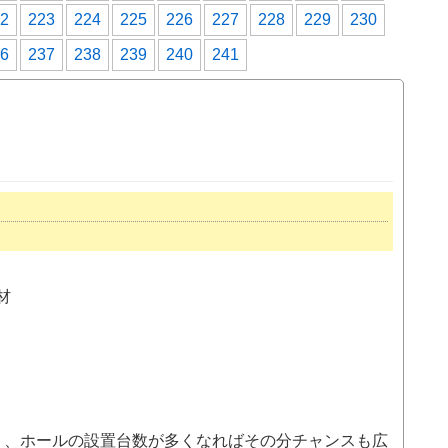
2
223
224
225
226
227
228
229
230
6
237
238
239
240
241
材
り、ホールの設置台数が多くなればその分チャンスも広