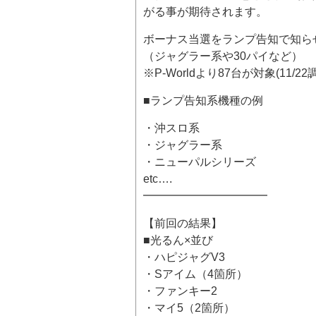
がる事が期待されます。
ボーナス当選をランプ告知で知ら
（ジャグラー系や30パイなど）
※P-Worldより87台が対象(11/22
■ランプ告知系機種の例
・沖スロ系
・ジャグラー系
・ニューパルシリーズ
etc….
━━━━━━━━━━━
【前回の結果】
■光るん×並び
・ハピジャグV3
・Sアイム（4箇所）
・ファンキー2
・マイ5（2箇所）