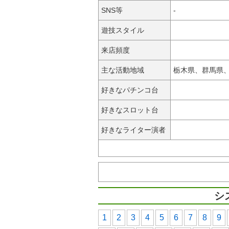
SNS等
-
遊技スタイル
来店頻度
主な活動地域
栃木県、群馬県
好きなパチンコ台
好きなスロット台
好きなライター演者
シ
1
2
3
4
5
6
7
8
9