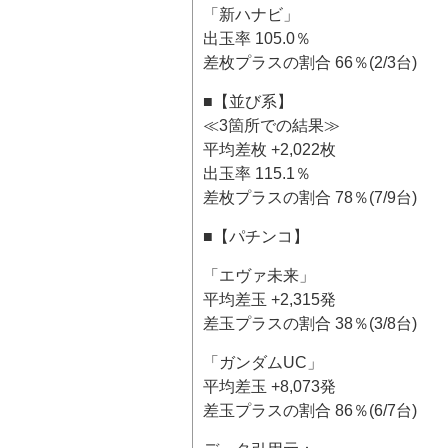
「新ハナビ」
出玉率 105.0％
差枚プラスの割合 66％(2/3台)
■【並び系】
≪3箇所での結果≫
平均差枚 +2,022枚
出玉率 115.1％
差枚プラスの割合 78％(7/9台)
■【パチンコ】
「エヴァ未来」
平均差玉 +2,315発
差玉プラスの割合 38％(3/8台)
「ガンダムUC」
平均差玉 +8,073発
差玉プラスの割合 86％(6/7台)