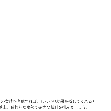
』の実績を考慮すれば、しっかり結果を残してくれると
以上、積極的な攻勢で確実な勝利を掴みましょう。