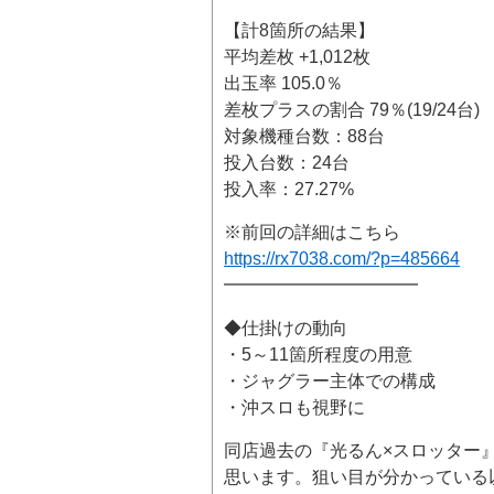
【計8箇所の結果】
平均差枚 +1,012枚
出玉率 105.0％
差枚プラスの割合 79％(19/24台)
対象機種台数：88台
投入台数：24台
投入率：27.27%
※前回の詳細はこちら
https://rx7038.com/?p=485664
━━━━━━━━━━━
◆仕掛けの動向
・5～11箇所程度の用意
・ジャグラー主体での構成
・沖スロも視野に
同店過去の『光るん×スロッター
思います。狙い目が分かっている