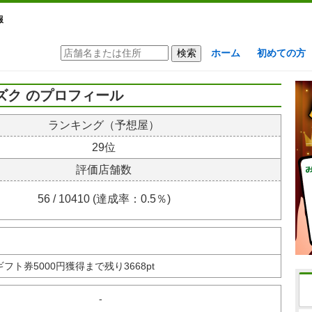
報
ホーム
初めての方
ズク のプロフィール
ランキング（予想屋）
29位
評価店舗数
56 / 10410 (達成率：0.5％)
nギフト券
5000円獲得まで残り3668pt
-