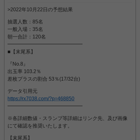
>2022年10月22日の予想結果
抽選人数：85名
一般入場：35名
朝一合計：120名
━━━━━━━━━━━━━━━
■【末尾系】
『No.8』
出玉率 103.2％
差枚プラスの割合 53％(17/32台)
データ引用元
https://rx7038.com/?p=468850
━━━━━━━━━━━━━━━
※各詳細数値・スランプ等詳細はリンク先、及び画像
にて確認を推奨いたします。
【末尾系】