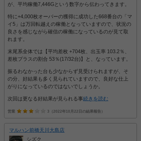
が、平均稼働7,446Gという数字から伝わってきます。
特に+4,000枚オーバーの獲得に成功した668番台の「マ
イ5」は万回転越えの稼働となっていますので、状況の
良さを感じながら確信の稼働になっているのが見て取
れます。
末尾系全体では【平均差枚 +704枚、出玉率 103.2％、
差枚プラスの割合 53％(17/32台)】と、なっています。
振るわなかった台も少なからず見受けられますが、そ
の分、好結果も多く見られていますので、良好な仕上
がりになっているのではないでしょうか。
次回は更なる好結果が見られる事
続きを読む
営業
3
（2022年10月22日の結果報告）
マルハン前橋天川大島店
シズク