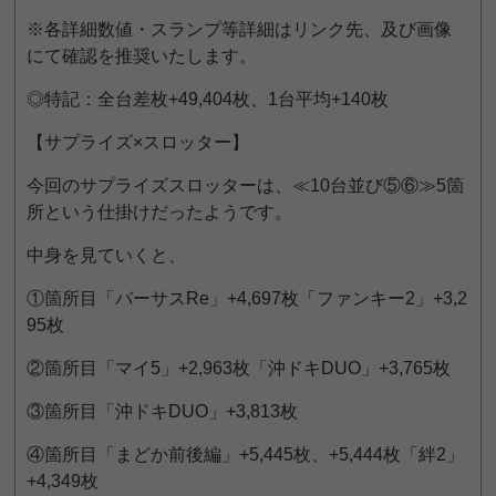
※各詳細数値・スランプ等詳細はリンク先、及び画像
にて確認を推奨いたします。
◎特記：全台差枚+49,404枚、1台平均+140枚
【サプライズ×スロッター】
今回のサプライズスロッターは、≪10台並び⑤⑥≫5箇
所という仕掛けだったようです。
中身を見ていくと、
①箇所目「バーサスRe」+4,697枚「ファンキー2」+3,2
95枚
②箇所目「マイ5」+2,963枚「沖ドキDUO」+3,765枚
③箇所目「沖ドキDUO」+3,813枚
④箇所目「まどか前後編」+5,445枚、+5,444枚「絆2」
+4,349枚