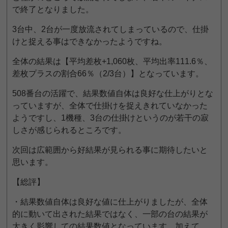
で終了となりました。
3台中、2台が一度放流されてしまっているので、仕掛
けと捉える事はできなかったようですね。
全体の結果は【平均差枚+1,060枚、平均出率111.6％、
差枚プラスの割合66％（2/3台）】となっています。
508番台の活躍で、結果数値自体は良好な仕上がりとな
っていますが、全体で仕掛けを捉えきれていなかった
ようですし、1機種、3台の仕掛けというのが若干の寂
しさが感じられるところです。
次回は広範囲から好結果が見られる事に期待したいと
思います。
【総評】
・結果数値自体は良好な値に仕上がりましたが、全体
的に動いて出された結果ではなく、一部の台の結果が
大きく影響しての結果数値となっています。加えて、