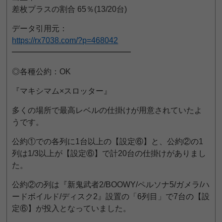
差枚プラスの割合 65％(13/20台)
データ引用元：
https://rx7038.com/?p=468042
━━━━━━━━━━━━━━━
◎各種公約：OK
『マキシマム×スロッター』
多くの場所で最高レベルの仕掛けが用意されていたよ
うです。
公約①での各列に1台以上の【設定⑥】と、公約②の1
列は1/3以上が【設定⑥】で計20台の仕掛けがありまし
た。
公約②の列は『新鬼武者2/BOOWY/ペルソナ5/ガメラ/ハ
ードボイルド/ディスク2』設置の「6列目」で7台の【設
定⑥】が投入となっていました。