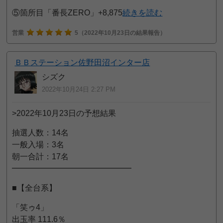
⑤箇所目「番長ZERO」+8,875
続きを読む
営業
5
（2022年10月23日の結果報告）
ＢＢステーション佐野田沼インター店
シズク
2022年10月24日 2:27 PM
>2022年10月23日の予想結果
抽選人数：14名
一般入場：3名
朝一合計：17名
━━━━━━━━━━━━━━━
■【全台系】
「笑ゥ4」
出玉率 111.6％