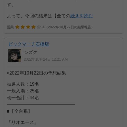
す。
よって、今回の結果は【全ての
続きを読む
営業
4
（2022年10月22日の結果報告）
ビックマーチ石橋店
シズク
2022年10月24日 12:21 AM
>2022年10月22日の予想結果
抽選人数：19名
一般入場：25名
朝一合計：44名
━━━━━━━━━━━━━━━
■【全台系】
「リオエース」