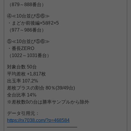
（879～888番台）
④≪10台並び⑤⑥≫
・まどか前後編×5/絆2×5
（977～986番台）
⑤≪10台並び⑤⑥≫
・番長ZERO
（1022～1031番台）
対象台数 50台
平均差枚 +1,817枚
出玉率 107.2%
差枚プラスの割合 80％(39/49台)
全台比率 14%
※差枚数0の台は勝率サンプルから除外
データ引用元：
https://rx7038.com/?p=468584
━━━━━━━━━━━━━━━