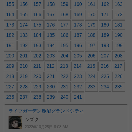
155
156
157
158
159
160
161
162
163
164
165
166
167
168
169
170
171
172
173
174
175
176
177
178
179
180
181
182
183
184
185
186
187
188
189
190
191
192
193
194
195
196
197
198
199
200
201
202
203
204
205
206
207
208
209
210
211
212
213
214
215
216
217
218
219
220
221
222
223
224
225
226
227
228
229
230
231
232
233
234
235
236
237
238
239
240
241
ライブガーデン鹿沼グランドシティ
シズク
2022年10月25日 8:08 AM