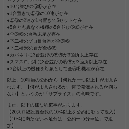
●10台並びの⑤⑥が存在
●1台置きで⑤⑥の10連が存在
●⑤⑥の2連が1台置きで5セット存在
●5台とも異なる機種の5台並び⑤⑥が存在
●全⑤⑥の台番末尾が存在
●下二桁のゾロ目台番が全⑤⑥
●下二桁56の台が全⑤⑥
●カバネリに3台並びの⑤⑥が3箇所以上存在
●スマスロ北斗に3台並びの⑤⑥が3箇所以上存在
●3台以上の機種を対象として全⑤⑥機種が存在
以上、10種類の公約から【何れか一つ以上】が用意さ
れます。【何が用意されるか、何で開催されるか判ら
ない】というのが『サプライズ』の意味です。
また、以下の様な約束事があります。
【20スロ総設置台数の10%以上を公約に沿って投入】
【10%に満たない不足分は「公約一つ分単位」で追
加】