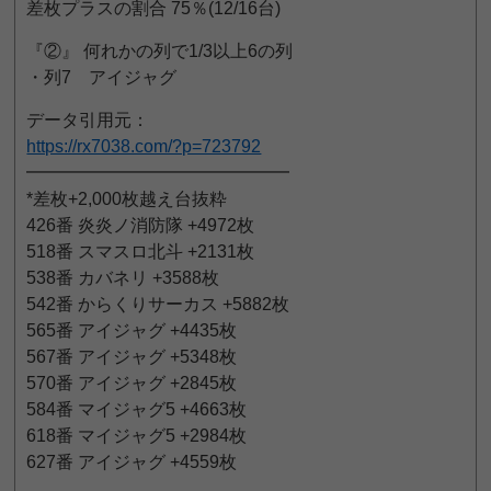
差枚プラスの割合 75％(12/16台)
『②』 何れかの列で1/3以上6の列
・列7 アイジャグ
データ引用元：
https://rx7038.com/?p=723792
━━━━━━━━━━━━━━━
*差枚+2,000枚越え台抜粋
426番 炎炎ノ消防隊 +4972枚
518番 スマスロ北斗 +2131枚
538番 カバネリ +3588枚
542番 からくりサーカス +5882枚
565番 アイジャグ +4435枚
567番 アイジャグ +5348枚
570番 アイジャグ +2845枚
584番 マイジャグ5 +4663枚
618番 マイジャグ5 +2984枚
627番 アイジャグ +4559枚