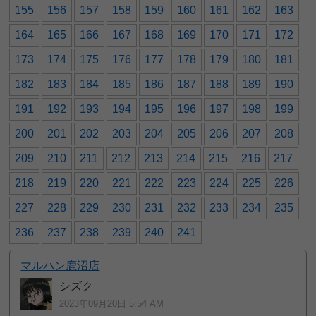
155
156
157
158
159
160
161
162
163
164
165
166
167
168
169
170
171
172
173
174
175
176
177
178
179
180
181
182
183
184
185
186
187
188
189
190
191
192
193
194
195
196
197
198
199
200
201
202
203
204
205
206
207
208
209
210
211
212
213
214
215
216
217
218
219
220
221
222
223
224
225
226
227
228
229
230
231
232
233
234
235
236
237
238
239
240
241
マルハン鹿沼店
シズク
2023年09月20日 5:54 AM