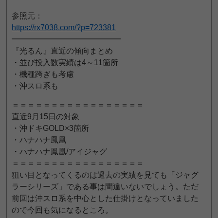
参照元：
https://rx7038.com/?p=723381
━━━━━━━━━━━━━━
『光るん』直近の傾向まとめ
・並び投入数実績は4～11箇所
・機種跨ぎも考慮
・沖スロ系も
＝＝＝＝＝＝＝＝＝＝＝＝＝＝＝＝＝
直近9月15日の対象
・沖ドキGOLD×3箇所
・ハナハナ鳳凰
・ハナハナ鳳凰/アイジャグ
＝＝＝＝＝＝＝＝＝＝＝＝＝＝＝＝＝
狙い目となってくるのは過去の実績を見ても「ジャグ
ラーシリーズ」である事は間違いないでしょう。ただ
前回は沖スロ系を中心とした仕掛けとなっていました
ので今回も気になるところ。