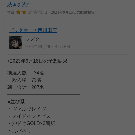
続きを読む
営業
2
（2023年9月15日の結果報告）
ビックマーチ西川田店
シズク
2023年09月19日 4:55 PM
>2023年9月16日の予想結果
抽選人数：134名
一般入場：73名
朝一合計：207名
━━━━━━━━━━━━━━━
■並び系
・ヴァルヴレイヴ
・メイドインアビス
・沖ドキGOLD×3箇所
・カバネリ