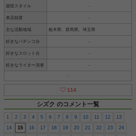
遊技スタイル
-
来店頻度
-
主な活動地域
栃木県、群馬県、埼玉県
好きなパチンコ台
-
好きなスロット台
-
好きなライター演者
-
-
114
シズク のコメント一覧
1
2
3
4
5
6
7
8
9
10
11
12
13
14
15
16
17
18
19
20
21
22
23
24