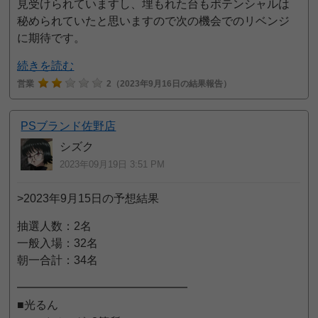
見受けられていますし、埋もれた台もポテンシャルは
秘められていたと思いますので次の機会でのリベンジ
に期待です。
続きを読む
営業
2
（2023年9月16日の結果報告）
PSブランド佐野店
シズク
2023年09月19日 3:51 PM
>2023年9月15日の予想結果
抽選人数：2名
一般入場：32名
朝一合計：34名
━━━━━━━━━━━━━━━
■光るん