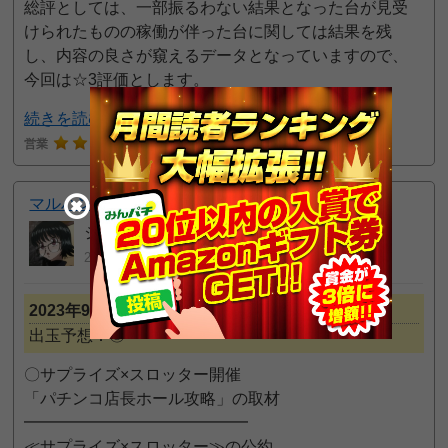
総評としては、一部振るわない結果となった台が見受
けられたものの稼働が伴った台に関しては結果を残
し、内容の良さが窺えるデータとなっていますので、
今回は☆3評価とします。
続きを読む
営業
3
（2023年9月17日の結果報告）
マルハン小山千駄塚店
シズク
2023年09月19日 11:53 PM
2023年9月21日の予想
出玉予想：◎
〇サプライズ×スロッター開催
「パチンコ店長ホール攻略」の取材
━━━━━━━━━━━━━━
≪サプライズ×スロッター≫の公約