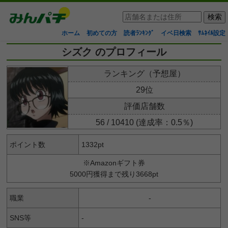
ホーム
初めての方
読者ﾗﾝｷﾝｸﾞ
イベ日検索
ｻﾑﾈｲﾙ設定
シズク のプロフィール
ランキング（予想屋）
29位
評価店舗数
56 / 10410 (達成率：0.5％)
ポイント数
1332pt
※Amazonギフト券
5000円獲得まで残り3668pt
職業
-
SNS等
-