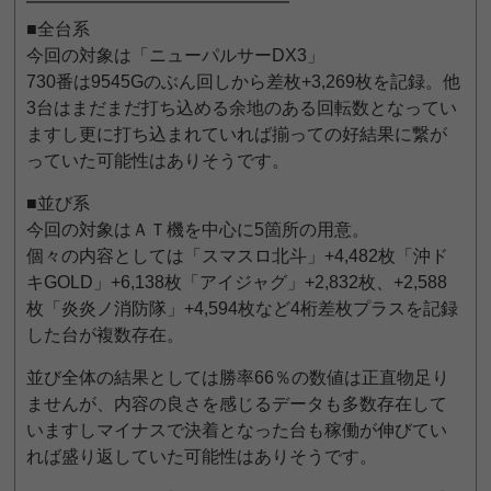
━━━━━━━━━━━━━━━
■全台系
今回の対象は「ニューパルサーDX3」
730番は9545Gのぶん回しから差枚+3,269枚を記録。他
3台はまだまだ打ち込める余地のある回転数となってい
ますし更に打ち込まれていれば揃っての好結果に繋が
っていた可能性はありそうです。
■並び系
今回の対象はＡＴ機を中心に5箇所の用意。
個々の内容としては「スマスロ北斗」+4,482枚「沖ド
キGOLD」+6,138枚「アイジャグ」+2,832枚、+2,588
枚「炎炎ノ消防隊」+4,594枚など4桁差枚プラスを記録
した台が複数存在。
並び全体の結果としては勝率66％の数値は正直物足り
ませんが、内容の良さを感じるデータも多数存在して
いますしマイナスで決着となった台も稼働が伸びてい
れば盛り返していた可能性はありそうです。