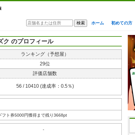
報
ホーム
初めての方
ズク のプロフィール
ランキング（予想屋）
29位
評価店舗数
56 / 10410 (達成率：0.5％)
nギフト券
5000円獲得まで残り3668pt
-