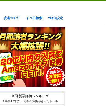
読者ﾗﾝｷﾝｸﾞ
イベ日検索
ｻﾑﾈｲﾙ設定
全国 営業評価ランキング
※過去1年間に一定数の評価があったホール