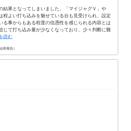
の結果となってしまいました。「マイジャグＶ」や
は程よい打ち込みを魅せている台も見受けられ、設定
いる事からもある程度の信憑性を感じられる内容とは
総じて打ち込み量が少なくなっており、少々判断に難
を読む
の結果報告）