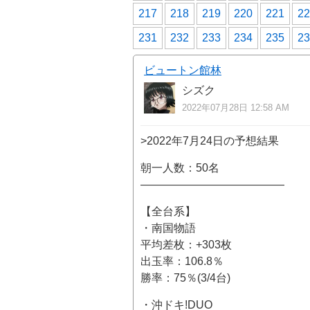
217
218
219
220
221
22
231
232
233
234
235
23
ビュートン館林
シズク
2022年07月28日 12:58 AM
>2022年7月24日の予想結果
朝一人数：50名
—————————————
【全台系】
・南国物語
平均差枚：+303枚
出玉率：106.8％
勝率：75％(3/4台)
・沖ドキ!DUO