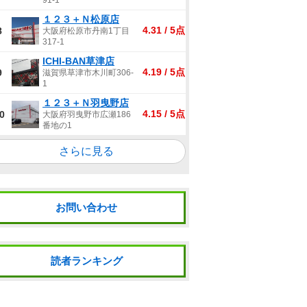
91-1
１２３＋Ｎ松原店
4.31 / 5点
8
大阪府松原市丹南1丁目
317-1
ICHI-BAN草津店
4.19 / 5点
9
滋賀県草津市木川町306-
1
１２３＋Ｎ羽曳野店
4.15 / 5点
0
大阪府羽曳野市広瀬186
番地の1
さらに見る
お問い合わせ
読者ランキング