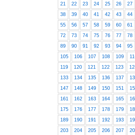
21
22
23
24
25
26
27
38
39
40
41
42
43
44
55
56
57
58
59
60
61
72
73
74
75
76
77
78
89
90
91
92
93
94
95
105
106
107
108
109
11
119
120
121
122
123
12
133
134
135
136
137
13
147
148
149
150
151
15
161
162
163
164
165
16
175
176
177
178
179
18
189
190
191
192
193
19
203
204
205
206
207
20