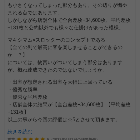
も小さくなってしまった部分もあり、その辺りが悔や
まれる点ではあります。
しかしながら店舗全体で全台差枚+34,600枚、平均差枚
+131枚と公約以外でも様々な仕掛けがあった模様。
マキシマム×スロッターのコンセプトである
【全ての列で最高に客を楽しませることができるの
か！？】
については、物言いがついてしまう部分はあります
が、概ね達成できたのではないでしょうか。
・出率が想定される出率を大幅に上回っている
・優秀な勝率
・優秀な平均差枚
・店舗全体の結果が【全台差枚+34,600枚】【平均差枚
+131枚】
以上の事から今回の評価は☆5とさせて頂きます。
続きを読む
営業
5
（2022年6月7日の結果報告）