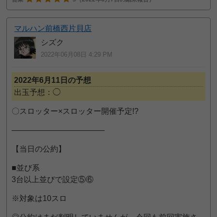
マルハン前橋西片貝店
シズク
2022年06月08日 4:29 PM
2022年6月11日の予想
出玉予想：◯
〇スロッター×スロッター開催予定!?
————————————
【当日の公約】
■並び系
3台以上並びで設定⑤⑥
※対象は10スロ