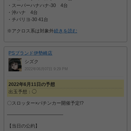
・スーパーハナハナ-30 4台
・沖ハナ 4台
・チバリヨ-30 41台
※アクロス系は対象外
続きを読む
PSブランド伊勢崎店
シズク
2022年06月07日 9:29 PM
2022年6月11日の予想
出玉予想：◯
〇スロッター×パチンカー開催予定!?
————————————
【当日の公約】