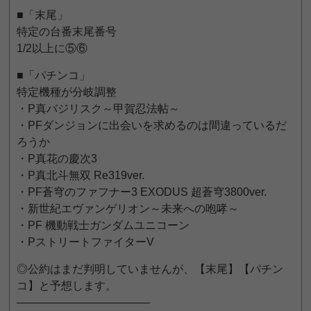
■「末尾」
特定の台番末尾番号
1/2以上に⑤⑥
■「パチンコ」
特定機種が分岐調整
・P真バジリスク～甲賀忍法帖～
・PFダンジョンに出会いを求めるのは間違っているだ
ろうか
・P真花の慶次3
・P真北斗無双 Re319ver.
・PF蒼穹のファフナー3 EXODUS 超蒼穹3800ver.
・新世紀エヴァンゲリオン～未来への咆哮～
・PF 機動戦士ガンダムユニコーン
・PストリートファイターV
◎公約はまだ判明していませんが、【末尾】【パチン
コ】と予想します。
————————————