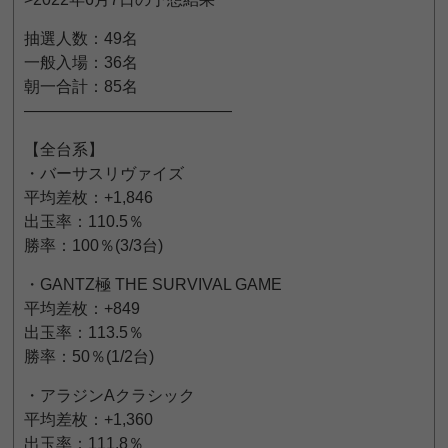
抽選人数：49名
一般入場：36名
朝一合計：85名
—————————————
【全台系】
・バーサスリヴァイズ
平均差枚：+1,846
出玉率：110.5％
勝率：100％(3/3台)
・GANTZ極 THE SURVIVAL GAME
平均差枚：+849
出玉率：113.5％
勝率：50％(1/2台)
・アラジンAクラシック
平均差枚：+1,360
出玉率：111.8％