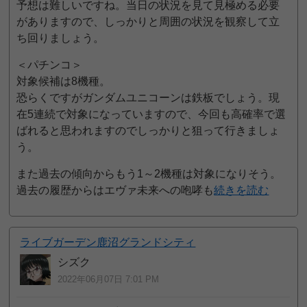
予想は難しいですね。当日の状況を見て見極める必要
がありますので、しっかりと周囲の状況を観察して立
ち回りましょう。
＜パチンコ＞
対象候補は8機種。
恐らくですがガンダムユニコーンは鉄板でしょう。現
在5連続で対象になっていますので、今回も高確率で選
ばれると思われますのでしっかりと狙って行きましょ
う。
また過去の傾向からもう1～2機種は対象になりそう。
過去の履歴からはエヴァ未来への咆哮も
続きを読む
ライブガーデン鹿沼グランドシティ
シズク
2022年06月07日 7:01 PM