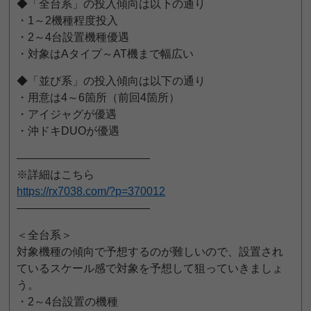
◆「全台系」の投入傾向は以下の通り
・1～2機種程度投入
・2～4台設置機種優遇
・対象はAタイプ～AT機まで幅広い
◆「並び系」の投入傾向は以下の通り
・用意は4～6箇所（前回4箇所）
・アイジャグが優遇
・沖ドキDUOが優遇
————————————
※詳細はこちら
https://rx7038.com/?p=370012
————————————
＜全台系＞
対象機種の傾向で予想するのが難しいので、設置され
ているスケール感で対象を予想して狙っていきましょ
う。
・2～4台設置の機種