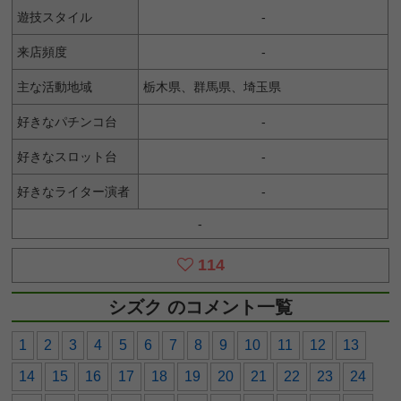
遊技スタイル
-
来店頻度
-
主な活動地域
栃木県、群馬県、埼玉県
好きなパチンコ台
-
好きなスロット台
-
好きなライター演者
-
-
114
シズク のコメント一覧
1
2
3
4
5
6
7
8
9
10
11
12
13
14
15
16
17
18
19
20
21
22
23
24