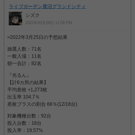
ライブガーデン鹿沼グランドシティ
シズク
2022年03月28日 11:08 PM
>2022年3月25日の予想結果
抽選人数：71名
一般入場：11名
朝一合計：82名
『光るん』
【計6カ所の結果】
平均差枚 +1,273枚
出玉率 104.7％
差枚プラスの割合 66％(12/18台)
対象機種台数：92台
投入台数：18台
投入率：19.57%