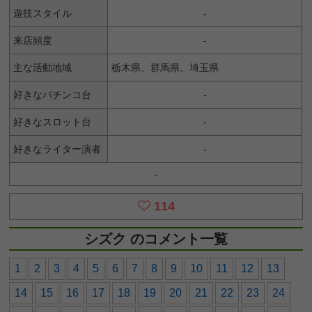
遊技スタイル
-
来店頻度
-
主な活動地域
栃木県、群馬県、埼玉県
好きなパチンコ台
-
好きなスロット台
-
好きなライター演者
-
-
114
シズク のコメント一覧
1
2
3
4
5
6
7
8
9
10
11
12
13
14
15
16
17
18
19
20
21
22
23
24