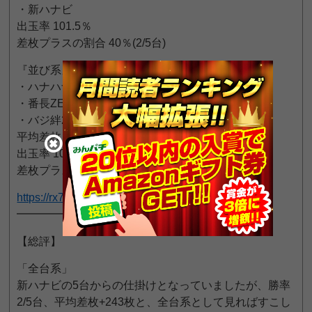
・新ハナビ
出玉率 101.5％
差枚プラスの割合 40％(2/5台)
『並び系』
・ハナハナ鳳凰天翔
・番長ZERO(2箇所)
・バジ絆2(2箇所)
平均差枚 +1,646枚
出玉率 106.9％
差枚プラスの割合 80％(12/15台)
https://rx7038.com/?p=326705
━━━━━━━━━━━━━━
【総評】
「全台系」
新ハナビの5台からの仕掛けとなっていましたが、勝率
2/5台、平均差枚+243枚と、全台系として見ればすこし