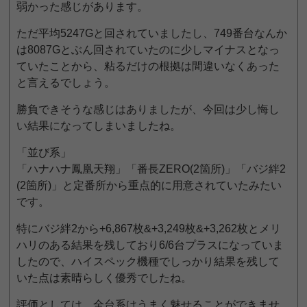
弱かった感じがあります。
ただ平均5247Gと回されていましたし、749番台なんか
は8087Gとぶん回されていたのに少しマイナスとなっ
ていたことから、粘るだけの根拠は間違いなくあった
と言えるでしょう。
勝負できそうな感じはありましたが、今回は少し悔し
い結果になってしまいましたね。
「並び系」
「ハナハナ鳳凰天翔」「番長ZERO(2箇所)」「バジ絆2
(2箇所)」と定番所から重点的に用意されていたみたい
です。
特にバジ絆2から+6,867枚&+3,249枚&+3,262枚とメリ
ハリのある結果を残しており6/6台プラスになっていま
したので、ハイスペック機種でしっかり結果を残して
いた点は素晴らしく優秀でしたね。
評価としては、全台系はうまく魅せることができませ