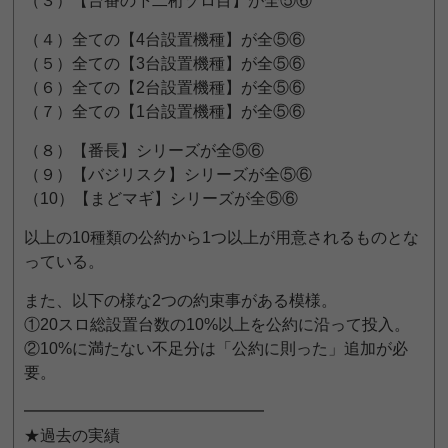
（３）【台番の下二桁ゾロ目】が全⑤⑥
（４）全ての【4台設置機種】が全⑤⑥
（５）全ての【3台設置機種】が全⑤⑥
（６）全ての【2台設置機種】が全⑤⑥
（７）全ての【1台設置機種】が全⑤⑥
（８）【番長】シリーズが全⑤⑥
（９）【バジリスク】シリーズが全⑤⑥
（10）【まどマギ】シリーズが全⑤⑥
以上の10種類の公約から1つ以上が用意されるものとな
っている。
また、以下の様な2つの約束事がある模様。
①20スロ総設置台数の10%以上を公約に沿って投入。
②10%に満たない不足分は「公約に則った」追加が必
要。
━━━━━━━━━━━━━━━
★過去の実績