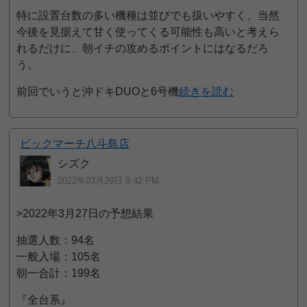
特に設置台数の多い機種は並びでも扱いやすく、当然
今後を見据えて甘く使ってくる可能性も高いと考えら
れるだけに、朝イチの攻めるポイントにはなるだろ
う。
前回でいうと沖ドキDUOと6号機
続きを読む
ビックマーチ八斗島店
シズク
2022年03月29日 8:42 PM
>2022年3月27日の予想結果
抽選人数：94名
一般入場：105名
朝一合計：199名
『全台系』