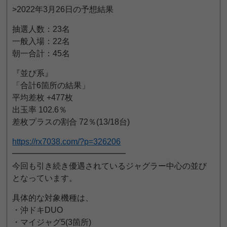
>2022年3月26日の予想結果
抽選人数：23名
一般入場：22名
朝一合計：45名
『並び系』
「合計6箇所の結果」
平均差枚 +477枚
出玉率 102.6％
差枚プラスの割合 72％(13/18台)
https://rx7038.com/?p=326206
━━━━━━━━━━━━━━
今回も引き続き優遇されているジャグラー中心の並び
となっています。
具体的な対象機種は、
・沖ドキDUO
・マイジャグ5(3箇所)