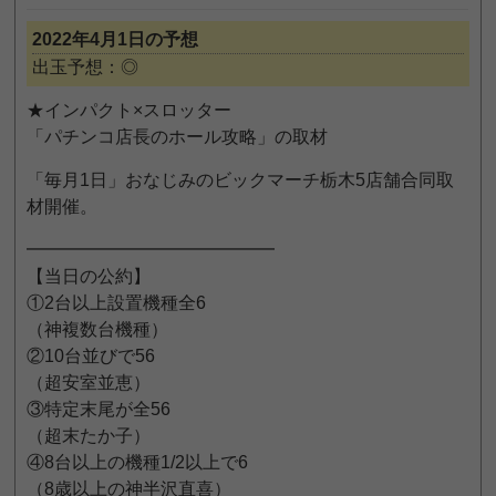
2022年4月1日の予想
出玉予想：◎
★インパクト×スロッター
「パチンコ店長のホール攻略」の取材
「毎月1日」おなじみのビックマーチ栃木5店舗合同取
材開催。
━━━━━━━━━━━━━━
【当日の公約】
①2台以上設置機種全6
（神複数台機種）
②10台並びで56
（超安室並恵）
③特定末尾が全56
（超末たか子）
④8台以上の機種1/2以上で6
（8歳以上の神半沢直喜）