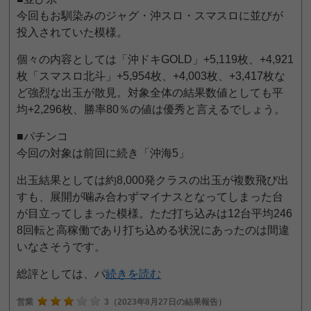
今回もお馴染みのジャグ・沖スロ・スマスロに並びが
投入されていた模様。
個々の内容としては「沖ドキGOLD」+5,119枚、+4,921
枚「スマスロ北斗」+5,954枚、+4,003枚、+3,417枚な
ど強烈な出玉が散見。対象全体の結果数値としても平
均+2,296枚、勝率80％の値は優秀と言えるでしょう。
■パチンコ
今回の対象は前回に続き「沖海5」
出玉結果としては約8,000発クラスの出玉が複数飛び出
すも、展開が噛み合わずマイナスとなってしまった台
が目立ってしまった模様。ただ打ち込みは12台平均246
8回転と高稼働であり打ち込める状況にあったのは間違
いなさそうです。
総評としては、パ
続きを読む
営業
3
（2023年8月27日の結果報告）