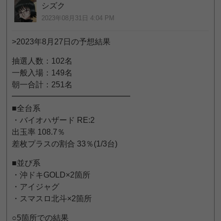
シズク
2023年08月31日 4:04 PM
>2023年8月27日の予想結果
抽選人数：102名
一般入場：149名
朝一合計：251名
━━━━━━━━━━━━━━━
■全台系
・バイオハザード RE:2
出玉率 108.7％
差枚プラスの割合 33％(1/3台)
■並び系
・沖ドキGOLD×2箇所
・アイジャグ
・スマスロ北斗×2箇所
○5箇所での結果