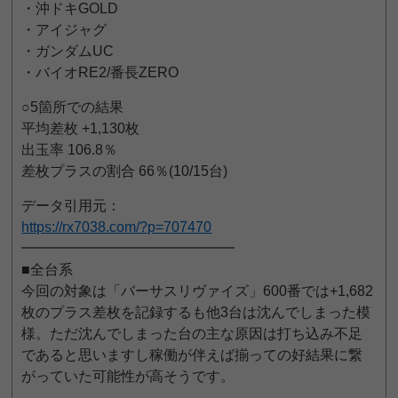
・沖ドキGOLD
・アイジャグ
・ガンダムUC
・バイオRE2/番長ZERO
○5箇所での結果
平均差枚 +1,130枚
出玉率 106.8％
差枚プラスの割合 66％(10/15台)
データ引用元：
https://rx7038.com/?p=707470
━━━━━━━━━━━━━━━
■全台系
今回の対象は「バーサスリヴァイズ」600番では+1,682
枚のプラス差枚を記録するも他3台は沈んでしまった模
様。ただ沈んでしまった台の主な原因は打ち込み不足
であると思いますし稼働が伴えば揃っての好結果に繋
がっていた可能性が高そうです。