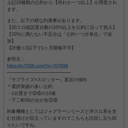
上記10種類の公約から【何れか一つ以上】が用意され
ます。
また、以下の様な約束事があります。
【20スロ総設置台数の10%以上を公約に沿って投入】
【10%に満たない不足分は「公約一つ分単位」で追
加】
【評価☆2以下で1ヶ月開催不可】
参照元：
https://rx7038.com/?p=707698
━━━━━━━━━━━━━━
『サプライズ×スロッター』直近の傾向
＊選択実績の多い公約
・1台置きで⑤⑥の10連
・下二桁56の台が全⑤⑥
対象機種としてはジャグラーシリーズと沖スロ系を含
む仕掛けが目立っていますのでこちらも注目し立ち回
りたいですね。