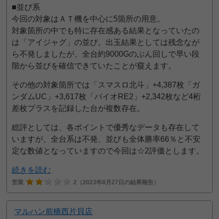
■並び系
今回の対象はＡＴ機を中心に5箇所の用意。
対象箇所の中でも特に存在感ある結果となっていたの
は「アイジャグ」の並び。出玉結果としては残念なが
ら不発しましたが、全台約9000Gのぶん回しで早い段
階から並びを確信できていたことが窺えます。
その他の対象箇所では「スマスロ北斗」+4,387枚「ガ
ンダムUC」+3,617枚「バイオRE2」+2,342枚など4桁
差枚プラスを記録した台が複数存在。
総評としては、各ポイントで優秀なデータも存在して
いますが、全台系は不発、並びも全体勝率66％と不安
定な数値となっていますので今回は☆2評価とします。
続きを読む
営業
2
（2023年8月27日の結果報告）
マルハン前橋西片貝店