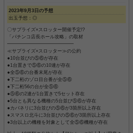
2023年9月3日の予想
出玉予想：◎
〇サプライズ×スロッター開催予定!?
「パチンコ店長ホール攻略」の取材
━━━━━━━━━━━━━━
≪サプライズ×スロッター≫の公約
●10台並びの⑤⑥が存在
●1台置きで⑤⑥の10連が存在
●全⑤⑥の台番末尾が存在
●下二桁のゾロ目台番が全⑤⑥
●下二桁56の台が全⑤⑥
●⑤⑥の2連が1台置きで5セット存在
●5台とも異なる機種の5台並び⑤⑥が存在
●カバネリに3台並びの⑤⑥が3箇所以上存在
●スマスロ北斗に3台並びの⑤⑥が3箇所以上存在
●3台以上の機種を対象として全⑤⑥機種が存在