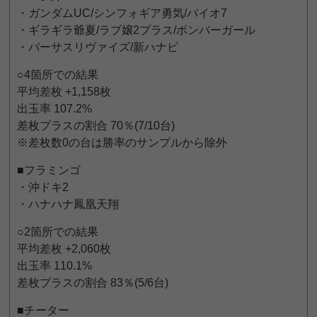
・ガンダムUC/シンフォギア勇気/バイオ7
・ギラギラ爺夏/ラブ嬢2プラス/ボンバーガール
・バーサスリヴァイズ/新ハナビ
○4箇所での結果
平均差枚 +1,158枚
出玉率 107.2%
差枚プラスの割合 70％(7/10台)
※差枚数0の台は勝率のサンプルから除外
■フラミンゴ
・沖ドキ2
・ハナハナ鳳凰天翔
○2箇所での結果
平均差枚 +2,060枚
出玉率 110.1%
差枚プラスの割合 83％(5/6台)
■チーター