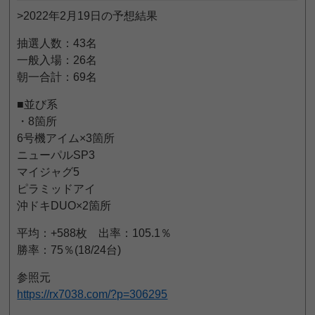
>2022年2月19日の予想結果
抽選人数：43名
一般入場：26名
朝一合計：69名
■並び系
・8箇所
6号機アイム×3箇所
ニューパルSP3
マイジャグ5
ピラミッドアイ
沖ドキDUO×2箇所
平均：+588枚 出率：105.1％
勝率：75％(18/24台)
参照元
https://rx7038.com/?p=306295