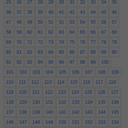
25
26
27
28
29
30
31
32
33
34
35
36
37
38
39
40
41
42
43
44
45
46
47
48
49
50
51
52
53
54
55
56
57
58
59
60
61
62
63
64
65
66
67
68
69
70
71
72
73
74
75
76
77
78
79
80
81
82
83
84
85
86
87
88
89
90
91
92
93
94
95
96
97
98
99
100
101
102
103
104
105
106
107
108
109
110
111
112
113
114
115
116
117
118
119
120
121
122
123
124
125
126
127
128
129
130
131
132
133
134
135
136
137
138
139
140
141
142
143
144
145
146
147
148
149
150
151
152
153
154