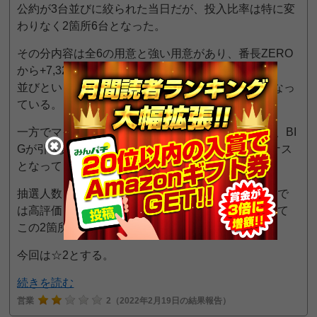
公約が3台並びに絞られた当日だが、投入比率は特に変
わりなく2箇所6台となった。
その分内容は全6の用意と強い用意があり、番長ZERO
から+7,324枚と爆発も魅せた。
並びという面でも3台が粘られプラスと良い結果になっ
ている。
一方でマイジャグ5はREGの状況は良かったものの、BI
Gが引き負けてしまい差枚に繋がらず3台ともマイナス
となってしまった。
抽選人数も少なく狙いやすい機種への投入という面で
は高評価となるが、やはり投入比率を考えるとせめて
この2箇所はしっかり出てくれないと厳しいだろう。
今回は☆2とする。
続きを読む
営業
2
（2022年2月19日の結果報告）