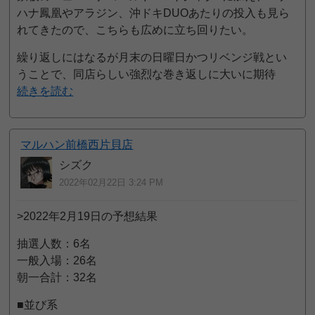
ハナ鳳凰やアラジン、沖ドキDUOあたりの投入も見ら
れてきたので、こちらも広めに立ち回りたい。
繰り返しにはなるが月末の日曜日かつリベンジ戦とい
うことで、同店らしい強烈な巻き返しに大いに期待
続きを読む
マルハン前橋西片貝店
シズク
2022年02月22日 3:24 PM
>2022年2月19日の予想結果
抽選人数：6名
一般入場：26名
朝一合計：32名
■並び系