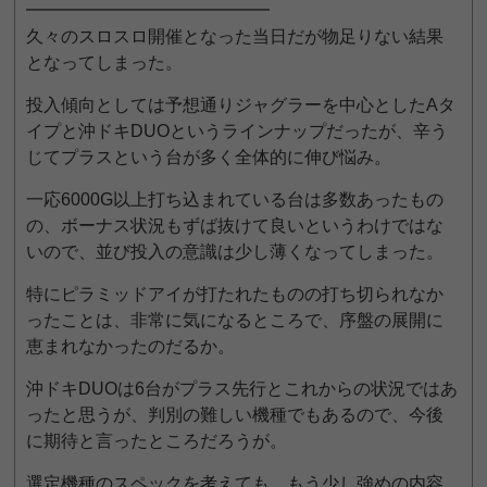
━━━━━━━━━━━━━━
久々のスロスロ開催となった当日だが物足りない結果
となってしまった。
投入傾向としては予想通りジャグラーを中心としたAタ
イプと沖ドキDUOというラインナップだったが、辛う
じてプラスという台が多く全体的に伸び悩み。
一応6000G以上打ち込まれている台は多数あったもの
の、ボーナス状況もずば抜けて良いというわけではな
いので、並び投入の意識は少し薄くなってしまった。
特にピラミッドアイが打たれたものの打ち切られなか
ったことは、非常に気になるところで、序盤の展開に
恵まれなかったのだるか。
沖ドキDUOは6台がプラス先行とこれからの状況ではあ
ったと思うが、判別の難しい機種でもあるので、今後
に期待と言ったところだろうが。
選定機種のスペックを考えても、もう少し強めの内容