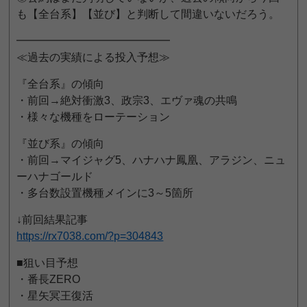
も【全台系】【並び】と判断して間違いないだろう。
━━━━━━━━━━━━━━
≪過去の実績による投入予想≫
『全台系』の傾向
・前回→絶対衝激3、政宗3、エヴァ魂の共鳴
・様々な機種をローテーション
『並び系』の傾向
・前回→マイジャグ5、ハナハナ鳳凰、アラジン、ニュ
ーハナゴールド
・多台数設置機種メインに3～5箇所
↓前回結果記事
https://rx7038.com/?p=304843
■狙い目予想
・番長ZERO
・星矢冥王復活