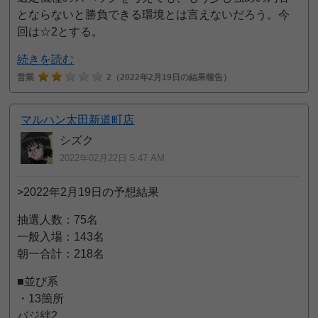
とならないと勝負できる環境とは言えないだろう。今
回は☆2とする。
続きを読む
営業
2
（2022年2月19日の結果報告）
マルハン太田新道町店
シズク
2022年02月22日 5:47 AM
>2022年2月19日の予想結果
抽選人数：75名
一般入場：143名
朝一合計：218名
■並び系
・13箇所
バジ絆2