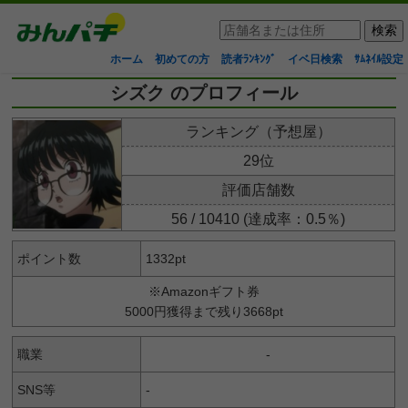
ホーム
初めての方
読者ﾗﾝｷﾝｸﾞ
イベ日検索
ｻﾑﾈｲﾙ設定
シズク のプロフィール
ランキング（予想屋）
29位
評価店舗数
56 / 10410 (達成率：0.5％)
ポイント数
1332pt
※Amazonギフト券
5000円獲得まで残り3668pt
職業
-
SNS等
-