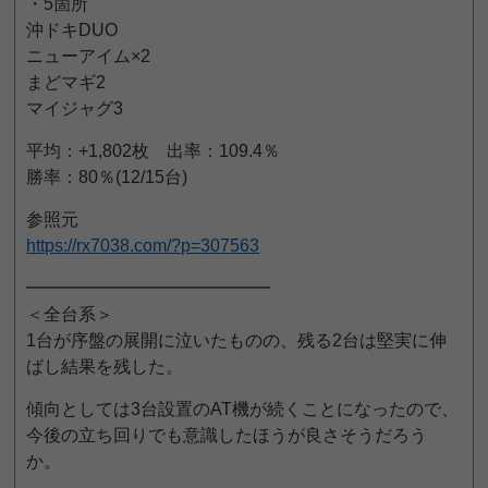
・5箇所
沖ドキDUO
ニューアイム×2
まどマギ2
マイジャグ3
平均：+1,802枚 出率：109.4％
勝率：80％(12/15台)
参照元
https://rx7038.com/?p=307563
━━━━━━━━━━━━━━
＜全台系＞
1台が序盤の展開に泣いたものの、残る2台は堅実に伸
ばし結果を残した。
傾向としては3台設置のAT機が続くことになったので、
今後の立ち回りでも意識したほうが良さそうだろう
か。