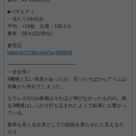
■バラエティ
・当たり14/42台
平均：+14枚 出率：100.1％
勝率：56％(22/39台)
参照元
https://rx7038.com/?p=306859
━━━━━━━━━━━━━━
＜全台系＞
4機種と広い用意があったが、言ったそばからアイムは
対象から外れてしまった。
エウレカ3のみ稼働はそれほど伸びなかったものの、残
る3機種はしっかり打ち込まれたようで結果にも繋がっ
ている。
勝率も高く全台系としての役割を果たせたと言えるだ
ろう。