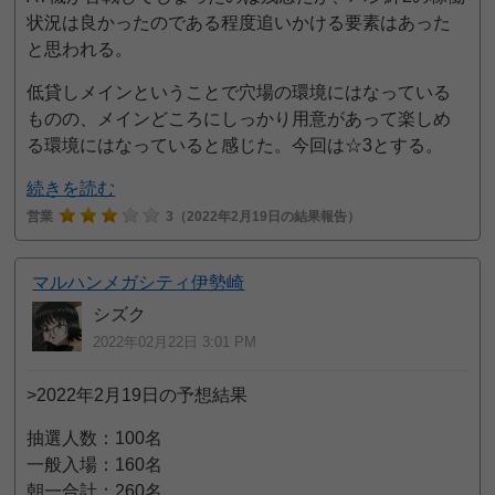
状況は良かったのである程度追いかける要素はあった
と思われる。
低貸しメインということで穴場の環境にはなっている
ものの、メインどころにしっかり用意があって楽しめ
る環境にはなっていると感じた。今回は☆3とする。
続きを読む
営業
3
（2022年2月19日の結果報告）
マルハンメガシティ伊勢崎
シズク
2022年02月22日 3:01 PM
>2022年2月19日の予想結果
抽選人数：100名
一般入場：160名
朝一合計：260名