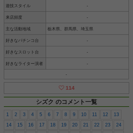
遊技スタイル
-
来店頻度
-
主な活動地域
栃木県、群馬県、埼玉県
好きなパチンコ台
-
好きなスロット台
-
好きなライター演者
-
-
114
シズク のコメント一覧
1
2
3
4
5
6
7
8
9
10
11
12
13
14
15
16
17
18
19
20
21
22
23
24