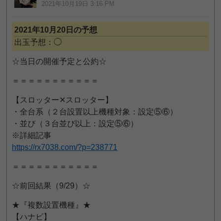
2021年10月19日 3:16 PM
2021年10月20日の予想
出玉予想：◯
☆当日の開催予定と公約☆
＝＝＝＝＝＝＝＝＝＝＝
【スロッター✕スロッター】
・全台系（２台設置以上機種対象：設定⑤⑥）
・並び（３台並び以上：設定⑤⑥）
※詳細記事
https://rx7038.com/?p=238771
＝＝＝＝＝＝＝＝＝＝＝
☆前回結果（9/29）☆
★『複数設置機種』★
【ハナビ】