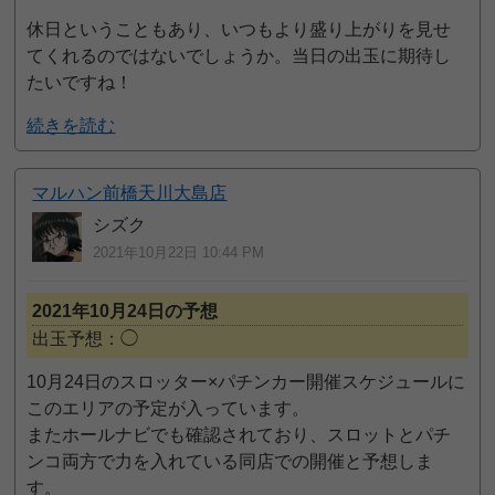
休日ということもあり、いつもより盛り上がりを見せ
てくれるのではないでしょうか。当日の出玉に期待し
たいですね！
続きを読む
マルハン前橋天川大島店
シズク
2021年10月22日 10:44 PM
2021年10月24日の予想
出玉予想：◯
10月24日のスロッター×パチンカー開催スケジュールに
このエリアの予定が入っています。
またホールナビでも確認されており、スロットとパチ
ンコ両方で力を入れている同店での開催と予想しま
す。