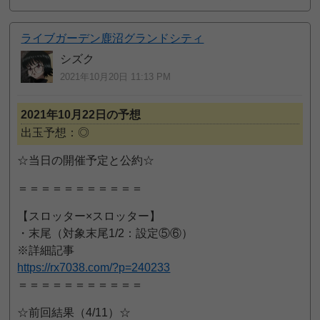
ライブガーデン鹿沼グランドシティ
シズク
2021年10月20日 11:13 PM
2021年10月22日の予想
出玉予想：◎
☆当日の開催予定と公約☆
＝＝＝＝＝＝＝＝＝＝＝
【スロッター×スロッター】
・末尾（対象末尾1/2：設定⑤⑥）
※詳細記事
https://rx7038.com/?p=240233
＝＝＝＝＝＝＝＝＝＝＝
☆前回結果（4/11）☆