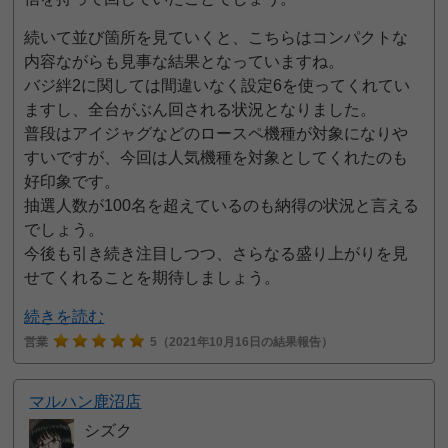
続いて並び箇所を見ていくと、こちらはコンパクトな
内容ながらも見事な結果となっていますね。
バジ絆2に関しては間違いなく設定6を使ってくれてい
ますし、全台がぶん回される状況となりました。
普段はアイジャグなどのロースペ機種が対象になりや
すいですが、今回は人気機種を対象としてくれたのも
好印象です。
抽選人数が100名を超えているのも納得の状況と言える
でしょう。
今後も引き続き注目しつつ、さらなる盛り上がりを見
せてくれることを期待しましょう。
続きを読む
営業
5
（2021年10月16日の結果報告）
マルハン鹿沼店
シズク