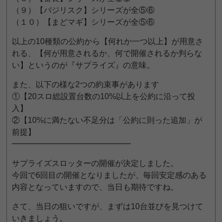
（９）【バジリスク】シリーズが全⑤⑥
（１０）【まどマギ】シリーズが全⑤⑥
以上の10種類の公約から【何れか一つ以上】が用意さ
れる、【何が用意されるか、何で開催されるか判らな
い】というのが『サプライズ』の意味。
また、以下の様な2つの約束事があります
①【20スロ総設置台数の10%以上を公約に沿って投
入】
②【10%に満たない不足分は「公約に則った追加」が
前提】
━━━━━━━━━━━━━━━
サプライズスロッターの開催が決定しました。
今回で6回目の開催となりましたが、毎回安定感のある
内容となっていますので、当日も期待ですね。
さて、当日の狙いですが、まずは10台並びを見つけて
いきましょう。