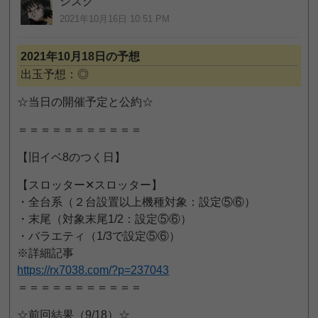
シズク
2021年10月16日 10:51 PM
2021年10月18日の予想
出玉予想：◎
☆当日の開催予定と公約☆
＝＝＝＝＝＝＝＝＝＝＝
【旧イベ8のつく日】
【スロッター✕スロッター】
・全台系（２台設置以上機種対象：設定⑤⑥）
・末尾（対象末尾1/2：設定⑤⑥）
・バラエティ（1/3で設定⑤⑥）
※詳細記事
https://rx7038.com/?p=237043
＝＝＝＝＝＝＝＝＝＝＝
☆前回結果（9/18）☆