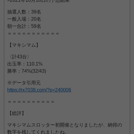
>2021年10月16日の予想結果
抽選人数：39名
一般入場：20名
朝一合計：59名
＝＝＝＝＝＝＝＝＝＝＝
【マキシマム】
〈計43台〉
出玉率：110.1%
勝率：74%(32/43)
※データ引用元
https://rx7038.com/?p=240006
＝＝＝＝＝＝＝＝＝＝
【総評】
マキシマムスロッター初開催となりましたが、納得の
数字を残してくれましたね。