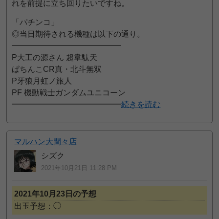
れを前提に立ち回りたいですね。
「パチンコ」
◎当日期待される機種は以下の通り。
━━━━━━━━━━━━━━
P大工の源さん 超韋駄天
ぱちんこCR真・北斗無双
P牙狼月虹ノ旅人
PF 機動戦士ガンダムユニコーン
━━━━━━━━━━━━━━
続きを読む
マルハン大間々店
シズク
2021年10月21日 11:28 PM
2021年10月23日の予想
出玉予想：◯