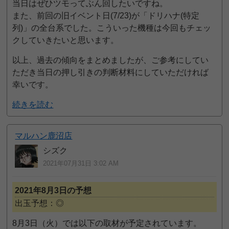
当日はぜひツモってぶん回したいですね。
また、前回の旧イベント日(7/23)が「ドリハナ(特定
列)」の全台系でした。こういった機種は今回もチェッ
クしていきたいと思います。
以上、過去の傾向をまとめましたが、ご参考にしてい
ただき当日の押し引きの判断材料にしていただければ
幸いです。
続きを読む
マルハン鹿沼店
シズク
2021年07月31日 3:02 AM
2021年8月3日の予想
出玉予想：◎
8月3日（火）では以下の取材が予定されています。