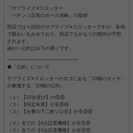
〇サプライズ✕スロッター
「パチンコ店長のホール攻略」の取材
同店では４回目のサプライズ✕スロッターですが、各地
で賑わいをみせており、同店でもかなりの期待が予想
されます。
細かい公約は以下の通りです。
━━━━━━━━━━━━━━━
◆「公約」について
サプライズ✕スロッターのロゴにある「10個のダイヤ」
が象徴する「10個の公約」
（１）【10台並び】の⑤⑥
（２）【特定末尾】が全⑤⑥
（３）【台番の下二桁ゾロ目】が全⑤⑥
（４）全ての【4台設置機種】が全⑤⑥
（５）全ての【3台設置機種】が全⑤⑥