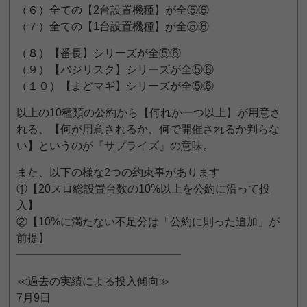
（６）全ての【2台設置機種】が全⑤⑥
（７）全ての【1台設置機種】が全⑤⑥
（８）【番長】シリーズが全⑤⑥
（９）【バジリスク】シリーズが全⑤⑥
（１０）【まどマギ】シリーズが全⑤⑥
以上の10種類の公約から【何れか一つ以上】が用意さ
れる、【何が用意されるか、何で開催されるか判らな
い】というのが『サプライズ』の意味。
また、以下の様な2つの約束事があります
①【20スロ総設置台数の10%以上を公約に沿って投
入】
②【10%に満たない不足分は「公約に則った追加」が
前提】
━━━━━━━━━━━━━━━
≪過去の実績による投入傾向≫
7月9日