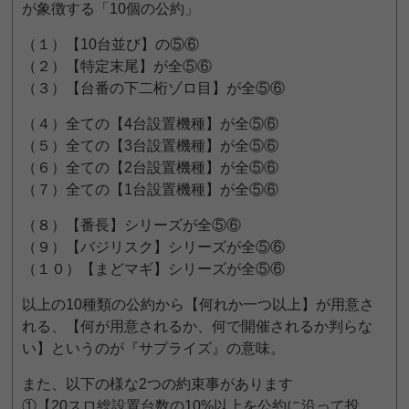
が象徴する「10個の公約」
（１）【10台並び】の⑤⑥
（２）【特定末尾】が全⑤⑥
（３）【台番の下二桁ゾロ目】が全⑤⑥
（４）全ての【4台設置機種】が全⑤⑥
（５）全ての【3台設置機種】が全⑤⑥
（６）全ての【2台設置機種】が全⑤⑥
（７）全ての【1台設置機種】が全⑤⑥
（８）【番長】シリーズが全⑤⑥
（９）【バジリスク】シリーズが全⑤⑥
（１０）【まどマギ】シリーズが全⑤⑥
以上の10種類の公約から【何れか一つ以上】が用意さ
れる、【何が用意されるか、何で開催されるか判らな
い】というのが『サプライズ』の意味。
また、以下の様な2つの約束事があります
①【20スロ総設置台数の10%以上を公約に沿って投