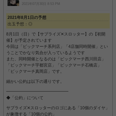
2021年07月30日 8:53 PM
2021年8月1日の予想
出玉予想：◎
8月1日（日）で【サプライズ✕スロッター】の【初開
催】が予定されています
今回は「ビックマーチ系列店」「4店舗同時開催」とい
うことでかなり気合が入っているようです
また、同時開催となるのは「ビックマーチ西川田店」
「ビックマーチ宇都宮店」「ビックマーチ石橋店」
「ビックマーチ真岡店」です。
細かい公約は以下の通りです。
━━━━━━━━━━━━━━━
◆「公約」について
サプライズ✕スロッターのロゴにある「10個のダイヤ」
が象徴する「10個の公約」