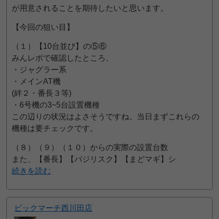
が用意されることを期待したいと思います。
【今回の狙い目】
（１）【10台並び】の⑤⑥
みんレポで確認したところ、
・ジャグラー系
・メインAT機
(絆２・番長３等)
・6号機の3~5台設置機種
この辺りの状況はよさそうですね。当日まずこれらの
機種は要チェックです。
（８）（９）（１０）からの実際の設置台数
また、【番長】【バジリスク】【まどマギ】シ
続きを読む
ビックマーチ西川田店