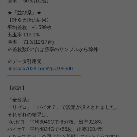
勝率 50％(1/2台)
★『並び系』★
【計６カ所の結果】
平均差枚 +1,599枚
出玉率 113.1％
勝率 71％(12/17台)
※差枚数0の台は勝率のサンプルから除外
※データ引用元
https://rx7038.com/?p=199500
━━━━━━━━━━━━━━━
【総評】
『全台系』
「リゼロ」「バイオ７」で設定が投入されました。
それぞれの結果は、
Re:ゼロ 平均3049Gで-657枚、出率92.8%
バイオ7 平均4834Gで+56枚、出率100.4%
となっており、今回は少々苦戦していたようですね。