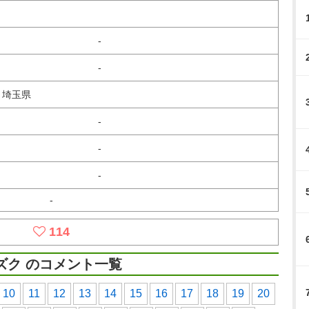
-
-
、埼玉県
-
-
-
-
114
ズク のコメント一覧
10
11
12
13
14
15
16
17
18
19
20