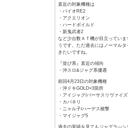
直近の対象機種は
・バイオRE2
・アクエリオン
・ハードボイルド
・新鬼武者2
など少台数ＡＴ機が目立っていま
うです。ただ過去にはノーマルタ
きたいですね。
『並び系』直近の傾向
・沖スロ&ジャグ系優遇
前回4月23日の対象機種
・沖ドキGOLD×3箇所
・アイジャグ/バーサスリヴァイズ
・カバネリ
・ニャル子/ハーデス槍撃
・マイジャグ5
過去の実績を見てもジャグラ―シ