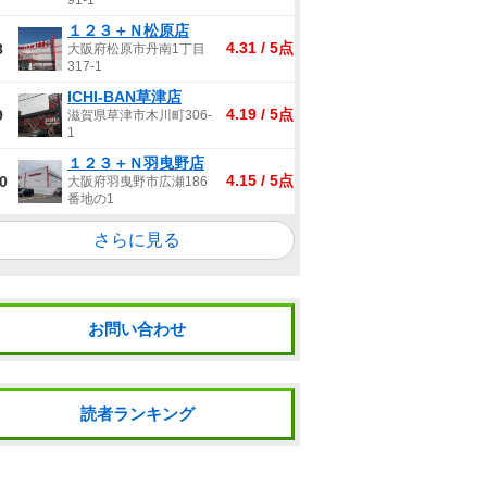
91-1
１２３＋Ｎ松原店
4.31 / 5点
8
大阪府松原市丹南1丁目
317-1
ICHI-BAN草津店
4.19 / 5点
9
滋賀県草津市木川町306-
1
１２３＋Ｎ羽曳野店
4.15 / 5点
0
大阪府羽曳野市広瀬186
番地の1
さらに見る
お問い合わせ
読者ランキング