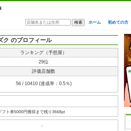
報
ホーム
初めての方
ズク のプロフィール
ランキング（予想屋）
29位
評価店舗数
56 / 10410 (達成率：0.5％)
nギフト券
5000円獲得まで残り3668pt
-