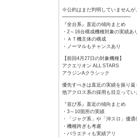
※公約はまだ判明していませんが
━━━━━━━━━━━━━━
『全台系』直近の傾向まとめ
・2～16台構成機種対象の実績あ
・ＡＴ機主体の構成
・ノーマルもチャンスあり
【前回4月27日の対象機種】
アクエリオン ALL STARS
アラジンAクラシック
優先すべきは直近の実績を振り返
他アクロス系の採用も目立ってい
『並び系』直近の傾向まとめ
・3～10箇所の実績
・「ジャグ系」や「沖スロ」優遇
・機種跨ぎも考慮
・バラエティも実績アリ