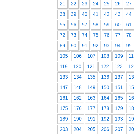
21
22
23
24
25
26
27
38
39
40
41
42
43
44
55
56
57
58
59
60
61
72
73
74
75
76
77
78
89
90
91
92
93
94
95
105
106
107
108
109
11
119
120
121
122
123
12
133
134
135
136
137
13
147
148
149
150
151
15
161
162
163
164
165
16
175
176
177
178
179
18
189
190
191
192
193
19
203
204
205
206
207
20