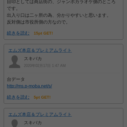
目印としては商店街の、ジャンボカラオケ側のところ
です。
出入り口は二ヶ所の為、分かりやすいと思います。
反対側は市役所側の方なので。
続きを読む
15pt GET!
エムズ本店＆プレミアムライト
スキバカ
2020年02月17日 1:47 AM
台データ
http://ms.p-moba.net/s/
続きを読む
5pt GET!
エムズ本店＆プレミアムライト
スキバカ