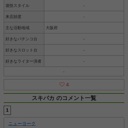
遊技スタイル
-
来店頻度
-
主な活動地域
大阪府
好きなパチンコ台
-
好きなスロット台
-
好きなライター演者
-
-
4
スキバカ のコメント一覧
1
ニューヨーク