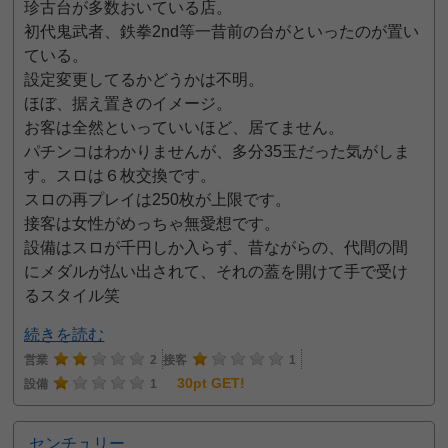
珍古台が多数おいている店。
初代鬼武者、鉄拳2nd等一昔前の台がといったのが置い
ている。
設定変更してるかどうかは不明。
ほぼ、据え置きのイメージ。
お客は全然といっていいほど、居てません。
パチンコはわかりませんが、多分35玉だった気がしま
す。スロは６枚交換です。
スロの再プレイは250枚が上限です。
接客は女性がめっちゃ無愛想です。
設備はスロが千円しか入らず、昔ながらの、代間の間
にメダルが払い出されて、それの蓋を開けて手で受け
るスタイル笑
続きを読む
営業
2
接客
1
30pt GET!
設備
1
センチュリー