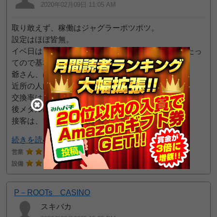
2020年02月09日 11:05 AM
取り敢えず、稼働はジャグラーポツポツ。
設定はほぼ皆無。
イベ日は、データカウンター上に6の日と吟っていたっ
てので基本的に6のつく日がイベ日かと。
爺さん、ばあちゃん連中。
近所の人向けのお店かと。
交換率は、46枚貸しの53枚交換。
後メダルはめっちゃ汚いです。
接客は、ち
続きを読む
営業
2
接客
2
25pt GET!
設備
2
P－ROOTs CASINO
スキバカ