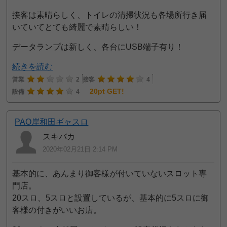
接客は素晴らしく、トイレの清掃状況も各場所行き届
いていてとても綺麗で素晴らしい！
データランプは新しく、各台にUSB端子有り！
続きを読む
営業
2
接客
4
20pt GET!
設備
4
PAO岸和田ギャスロ
スキバカ
2020年02月21日 2:14 PM
基本的に、あんまり御客様が付いていないスロット専
門店。
20スロ、5スロと設置しているが、基本的に5スロに御
客様の付きがいいお店。