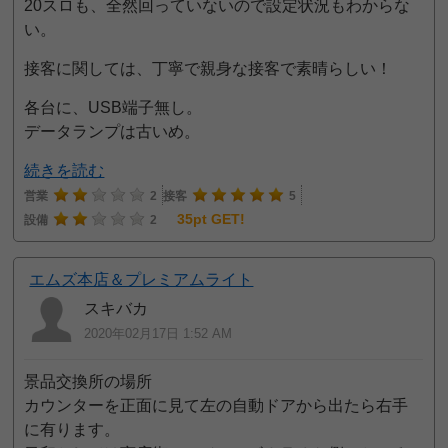
20スロも、全然回っていないので設定状況もわからな
い。
接客に関しては、丁寧で親身な接客で素晴らしい！
各台に、USB端子無し。
データランプは古いめ。
続きを読む
営業
2
接客
5
35pt GET!
設備
2
エムズ本店＆プレミアムライト
スキバカ
2020年02月17日 1:52 AM
景品交換所の場所
カウンターを正面に見て左の自動ドアから出たら右手
に有ります。