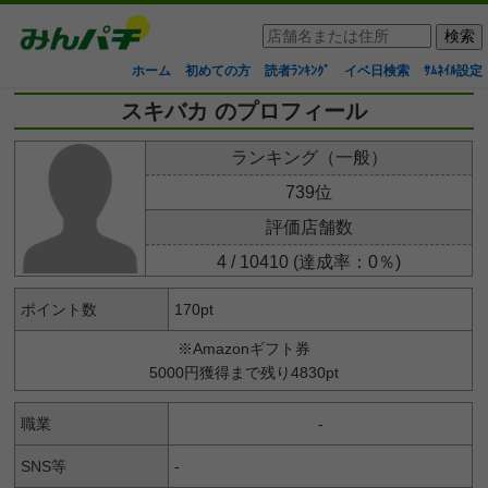
ホーム
初めての方
読者ﾗﾝｷﾝｸﾞ
イベ日検索
ｻﾑﾈｲﾙ設定
スキバカ のプロフィール
ランキング（一般）
739位
評価店舗数
4 / 10410 (達成率：0％)
ポイント数
170pt
※Amazonギフト券
5000円獲得まで残り4830pt
職業
-
SNS等
-