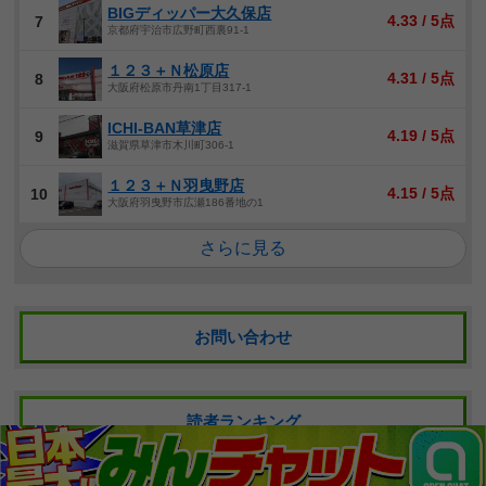
BIGディッパー大久保店
4.33 / 5点
7
京都府宇治市広野町西裏91-1
１２３＋Ｎ松原店
4.31 / 5点
8
大阪府松原市丹南1丁目317-1
ICHI-BAN草津店
4.19 / 5点
9
滋賀県草津市木川町306-1
１２３＋Ｎ羽曳野店
4.15 / 5点
10
大阪府羽曳野市広瀬186番地の1
さらに見る
お問い合わせ
読者ランキング