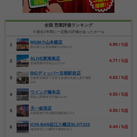
全国 営業評価ランキング
※過去1年間に一定数の評価があったホール
MGM小山本郷店
4.90 / 5点
1
栃木県小山市本郷町3-2590-17
ALIVE東海南店
4.77 / 5点
2
茨城県那珂市向山1273-2
BIGディッパー京都駅前店
4.62 / 5点
3
京都府京都市下京区七条通烏丸東入真苧屋町
203
ウイング橋本店
4.55 / 5点
4
和歌山県橋本市市脇4-5-10
天一板宿店
4.50 / 5点
5
兵庫県神戸市須磨区飛松町2-2-3
ICHI-BAN近江八幡店SLOT333
4.44 / 5点
6
滋賀県近江八幡市千僧供622-1