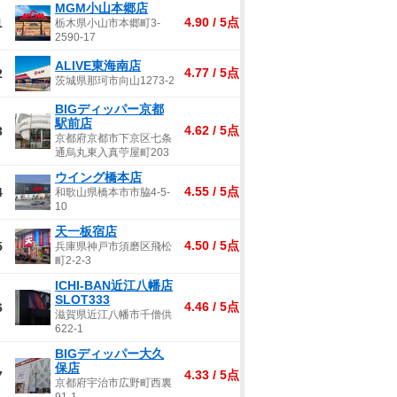
MGM小山本郷店
4.90 / 5点
1
栃木県小山市本郷町3-
2590-17
ALIVE東海南店
4.77 / 5点
2
茨城県那珂市向山1273-2
BIGディッパー京都
駅前店
4.62 / 5点
3
京都府京都市下京区七条
通烏丸東入真苧屋町203
ウイング橋本店
4.55 / 5点
4
和歌山県橋本市市脇4-5-
10
天一板宿店
4.50 / 5点
5
兵庫県神戸市須磨区飛松
町2-2-3
ICHI-BAN近江八幡店
SLOT333
4.46 / 5点
6
滋賀県近江八幡市千僧供
622-1
BIGディッパー大久
保店
4.33 / 5点
7
京都府宇治市広野町西裏