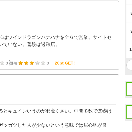
2/01はツインドラゴンハナハナを全６で営業。サイトセ
いていない。普段は過疎店。
1
20pt GET!
3
設備
3
るとキュインいうのが邪魔くさい。中間多数で⑤⑥は
ガツガツした人が少ないという意味では居心地が良