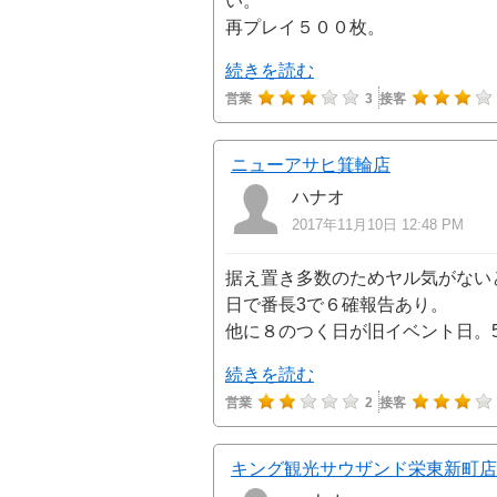
い。
再プレイ５００枚。
続きを読む
営業
3
接客
ニューアサヒ箕輪店
ハナオ
2017年11月10日 12:48 PM
据え置き多数のためヤル気がない
日で番長3で６確報告あり。
他に８のつく日が旧イベント日。5
続きを読む
営業
2
接客
キング観光サウザンド栄東新町店