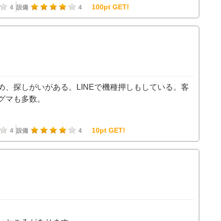
100pt GET!
4
設備
4
め、探しがいがある。LINEで機種押しもしている。客
グマも多数。
10pt GET!
4
設備
4