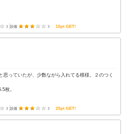
10pt GET!
3
設備
3
と思っていたが、少数ながら入れてる模様。２のつく
.5枚。
25pt GET!
3
設備
3