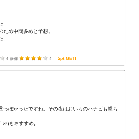
た。
のため中間多めと予想。
た。
5pt GET!
4
設備
4
⑥っぽかったですね。その夜はおいらのハナビも撃ち
ﾞﾚｾ)もおすすめ。