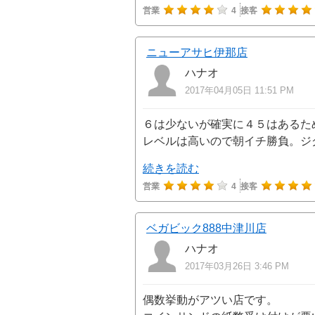
営業
4
接客
ニューアサヒ伊那店
ハナオ
2017年04月05日 11:51 PM
６は少ないが確実に４５はあるた
レベルは高いので朝イチ勝負。ジ
続きを読む
営業
4
接客
ベガビック888中津川店
ハナオ
2017年03月26日 3:46 PM
偶数挙動がアツい店です。