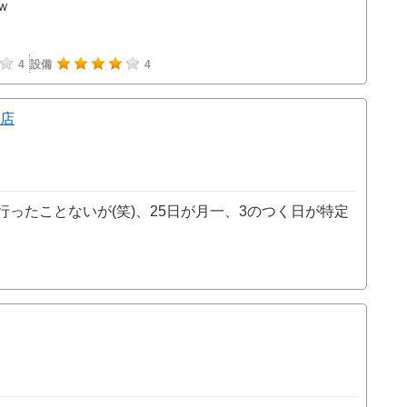
ｗ
4
設備
4
店
ったことないが(笑)、25日が月一、3のつく日が特定