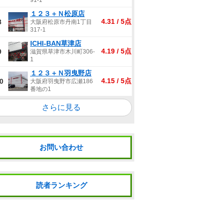
91-1
１２３＋Ｎ松原店
4.31 / 5点
8
大阪府松原市丹南1丁目
317-1
ICHI-BAN草津店
4.19 / 5点
9
滋賀県草津市木川町306-
1
１２３＋Ｎ羽曳野店
4.15 / 5点
0
大阪府羽曳野市広瀬186
番地の1
さらに見る
お問い合わせ
読者ランキング