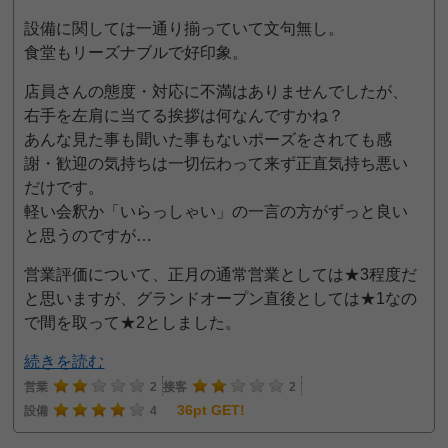
設備に関しては一通り揃っていて文句無し。
食堂もリーズナブルで好印象。
店員さんの態度・対応に不満はありませんでしたが、
右手を左肩に当てる挨拶は何なんですかね？
あんな見た事も聞いた事もないポーズをされても感
謝・歓迎の気持ちは一切伝わって来ず正直気持ち悪い
だけです。
軽い会釈か「いらっしゃい」の一言の方がずっと良い
と思うのですが…
営業評価について、正月の通常営業としては★3程度だ
と思いますが、グランドオープン直後としては★1なの
で間を取って★2としました。
続きを読む
営業
2
接客
2
36pt GET!
設備
4