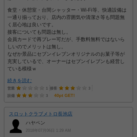
食堂・休憩室・台間シャッター・Wi-Fi等、快適設備は
一通り揃っており、店内の雰囲気や清潔さ等も問題無
く居心地は良いです。
接客についても問題は無し。
会員カードで再プレー可だが、手数料無料ではないら
しいのでメリットは無し。
なぜか景品にセブンイレブンオリジナルのお菓子等が
充実しているで、オーナーはセブンイレブンも経営し
ている模様ｗ
続きを読む
営業
1
接客
3
40pt GET!
設備
3
スロットクラブメトロ長池店
ハヤペン
2018年07月06日 1:29 AM