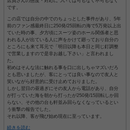
店員さんの態度・対応については可もなく不可もなく
です。
この店では自分の中でのちょっとした事件があり、5年
前のファン感最終日に250発/25回転の海で5万発以上出
ていた時の事、夕方頃にスーツ姿のホール関係者と思
われる人が出ている人に声をかけて廻っており自分の
ところにも来て耳元で「明日以降も本日と同じ釘調整
で営業しますので是非お越し下さい」と言われまし
た。
初めはそんな法に触れる事を口に出しちゃマズいだろ
とも思いましたが、客にとっては良い事なので友人と
笑いながら好意的に受け止めておりました。
しかし翌日の昼過ぎにその友人から電話があり、自分
が打っていた海を朝から打ったが250発/15回転しか回
らない、その他の台も軒並み回らなくなっているとい
う衝撃の報告でした。
それ以降、客が飛び始め現在に至っています。
続きを読む