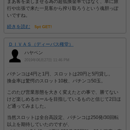
まあ客を楽しませる為の超低換金率ではなく、単に旅
行や出張で来た一見客から搾り取ろうという魂胆っぽ
いですね。
続きを読む
5pt GET!
ＤＩＶＡＳ（ディーバス権堂）
ハヤペン
2019年06月27日 11:46 PM
パチンコは4円と1円、スロットは20円と5円貸し。
換金率は驚愕のスロット10枚、パチンコ50玉。
このたび営業形態を大きく変えたとの事で、勝てない
けど楽しめるホールを目指しているものと信じて2日ほ
ど通ってみました。
当然スロットは全台高設定、パチンコは250発/30回転
以上を期待していたのですが、