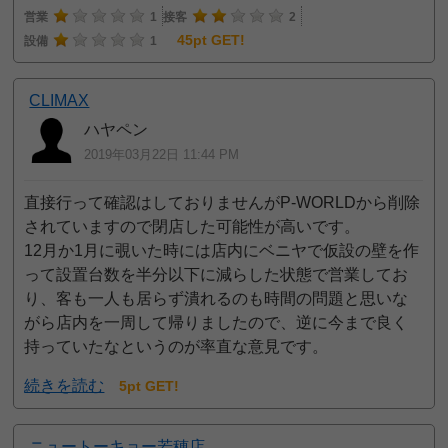
営業
1
接客
2
45pt GET!
設備
1
CLIMAX
ハヤペン
2019年03月22日 11:44 PM
直接行って確認はしておりませんがP-WORLDから削除
されていますので閉店した可能性が高いです。
12月か1月に覗いた時には店内にベニヤで仮設の壁を作
って設置台数を半分以下に減らした状態で営業してお
り、客も一人も居らず潰れるのも時間の問題と思いな
がら店内を一周して帰りましたので、逆に今まで良く
持っていたなというのが率直な意見です。
続きを読む
5pt GET!
ニュートーキョー若穂店