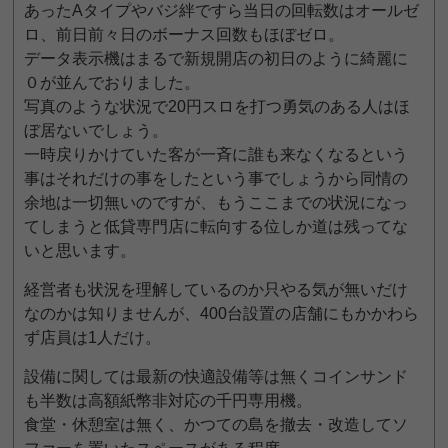
あったAタイプやバジ絆ですら当日の回転数はオールゼ
ロ、前日前々日のボーナス回数もほぼゼロ。
データ表示機はまるで新規開店の初日のように綺麗に
０が並んでおりました。
写真のような状況で20円スロを打つ勇気のある人はほ
ぼ居ないでしょう。
一時戻りかけていた客が一斉に誰も来なくなるという
事はそれだけの事をしたという事でしょうから同情の
余地は一切無いのですが、もうここまでの状況になっ
てしまうと低貸専門店に転向する位しか道は残ってな
いと思います。
経営者も状況を理解しているのか只やる気が無いだけ
なのかは知りませんが、400台設置の店舗にもかかわら
ず店員は1人だけ。
設備に関しては最新の快適設備等は無くコインサンド
も半数は高額紙幣非対応の千円専用機。
食堂・休憩室は無く、かつての島を撤去・改造してソ