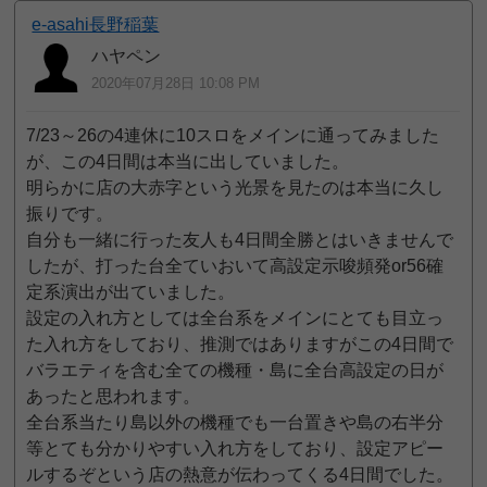
e-asahi長野稲葉
ハヤペン
2020年07月28日 10:08 PM
7/23～26の4連休に10スロをメインに通ってみました
が、この4日間は本当に出していました。
明らかに店の大赤字という光景を見たのは本当に久し
振りです。
自分も一緒に行った友人も4日間全勝とはいきませんで
したが、打った台全ていおいて高設定示唆頻発or56確
定系演出が出ていました。
設定の入れ方としては全台系をメインにとても目立っ
た入れ方をしており、推測ではありますがこの4日間で
バラエティを含む全ての機種・島に全台高設定の日が
あったと思われます。
全台系当たり島以外の機種でも一台置きや島の右半分
等とても分かりやすい入れ方をしており、設定アピー
ルするぞという店の熱意が伝わってくる4日間でした。