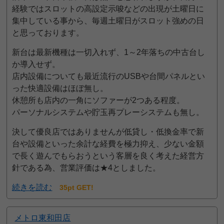
経験ではスロットの高設定示唆などの出現が土曜日に
集中している事から、毎週土曜日がスロット強めの日
と思っております。
新台は最新機種は一切入れず、1～2年落ちの中古台し
か導入せず。
店内設備についても最近流行のUSBや台間パネルとい
った快適設備はほぼ無し。
休憩所も店内の一角にソファーが2つある程度。
パーソナルシステムや貯玉再プレーシステムも無し。
決して優良店ではありませんが低貸し・低換金率で新
台や設備といった余計な経費を極力抑え、少ない金額
で長く遊んでもらおうという客層を良く考えた経営方
針である為、営業評価は★4としました。
続きを読む
35pt GET!
メトロ東和田店