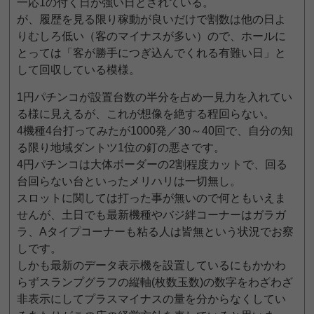
一応1の付く日が強い日とされている。
が、履歴を見る限り稼動が良いだけで割数は他の日よ
りむしろ低い（客のマイナスが多い）ので、ホールに
とっては「客が勝手につぎ込んでくれる有難い日」と
して回収している模様。
1円パチンコが設置台数の半分を占め一見力を入れてい
る様に見えるが、これが想像を絶する程回らない。
4機種4台打ってみたが1000発／30～40回で、自分の知
る限り地域ダントツ1位の釘の悪さです。
4円パチンコは大体ボーダーの2割程度カットで、回る
台回らない台といったメリハリは一切無し。
スロットに関しては打った事が無いので何ともいえま
せんが、土日でも最新機種やバジ絆コーナーはガラガ
ラ、Aタイプコーナーも粘る人は皆無という状況でお察
しです。
しかも最新のデータ表示機を設置しているにもかかわ
らずスランプグラフの縦軸(枚数玉数)の数字をわざわざ
非表示にしてプラスマイナスの量を分からなくしてい