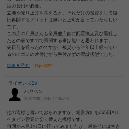
度の費用が必要。
立地や売り上げを考えると、それだけの投資をして復
旧再開するメリットは無いと上司が言っていたらしい
です。
この店の店員さんも全員他店舗に配置換え及び退社し
たとの事ですので再開する事は無いと思われます。
先日前を通ったのですが、被災から半年以上経ってい
るのにゴミの片付けすら手付かずの廃墟状態でした。
続きを読む
13pt GET!
ライオンズEs
ハヤペン
2019年09月04日 12:35 AM
他の皆様も書いておられますが、経営方針を365日ALL
ベタピン営業に切り替えた模様です。
何回か末尾1の日に行ってみましたが、最盛期には空き