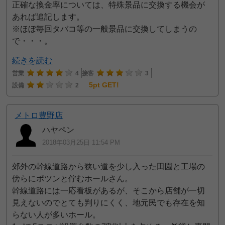
正確な換金率については、特殊景品に交換する機会が
あれば追記します。
※ほぼ毎回タバコ等の一般景品に交換してしまうの
で・・・。
続きを読む
営業
4
接客
3
5pt GET!
設備
2
メトロ豊野店
ハヤペン
2018年03月25日 11:54 PM
郊外の幹線道路から狭い道を少し入った田園と工場の
傍らにポツンと佇むホールさん。
幹線道路には一応看板があるが、そこから店舗が一切
見えないのでとても判りにくく、地元民でも存在を知
らない人が多いホール。