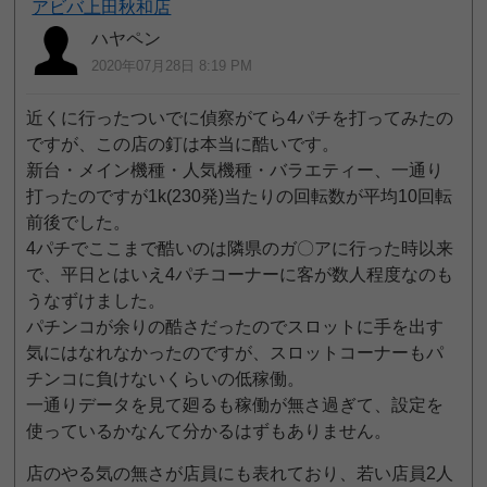
アビバ上田秋和店
ハヤペン
2020年07月28日 8:19 PM
近くに行ったついでに偵察がてら4パチを打ってみたの
ですが、この店の釘は本当に酷いです。
新台・メイン機種・人気機種・バラエティー、一通り
打ったのですが1k(230発)当たりの回転数が平均10回転
前後でした。
4パチでここまで酷いのは隣県のガ〇アに行った時以来
で、平日とはいえ4パチコーナーに客が数人程度なのも
うなずけました。
パチンコが余りの酷さだったのでスロットに手を出す
気にはなれなかったのですが、スロットコーナーもパ
チンコに負けないくらいの低稼働。
一通りデータを見て廻るも稼働が無さ過ぎて、設定を
使っているかなんて分かるはずもありません。
店のやる気の無さが店員にも表れており、若い店員2人