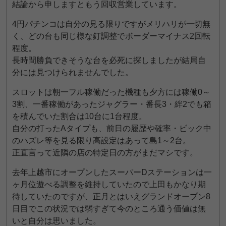
結論から申しますともう回収営業しています。
4円パチンコは自分の見る限りですがメリハリが一切無
く、どの台も同じ様な釘調整でボーダーマイナス2回転
程度。
長時間勝負できそうな台を必死に探しましたが結局自
分には見つけられませんでした。
スロットは朝一フル稼働だった機種も夕方には稼働0～
3割、一番稼働があったジャグラー・番長3・絆2でも箱
を積んでいた割合は10台に1台程度。
自分の打ったAタイプも、前日の履歴や確率・ビック中
のハズレ等を見る限り高設定はあって島1～2台。
正直言って近隣の店の特定日の方がまだマシです。
去年上越市にオープンしたスーパーDステーションは一
ヶ月位遊べる調整を維持していたので上田もかなり期
待していたのですが、正月とはいえグランドオープン8
日目でこの状況では弱すぎて今のところ通う価値は無
いと自分は思いました。