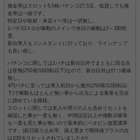
換金率はスロット5.5枚パチンコ27.5玉、低貸しでも換
金率は一緒です。
特定日や取材・来店イベ等は一切無し。
1パチ10スロが稼動のメインで休日の稼動は2～3割程
度。
新台導入もコンスタントに行っており、ラインナップ
も良い感じ。
パチンコに関しては1パチは新台以外でまともに回る台
は皆無(250発/16回転以下)なので、新台以外は打つ価値
無し。
4円パチに至っては導入初日から激渋(250発/12回転以
下)で稼動もほとんど無い事から出玉による集客を完全
に諦めている模様。
スロットに関しては友人や周りの人も含めリセットを
確認した事が一度も無く、中間設定以上や偶数示唆等
も一度も見た事が無いので基本的にベタピン放置濃厚
です。(前日嵌り止め等、据え置きで期待値プラスの台
は100％リセットされていましたが)