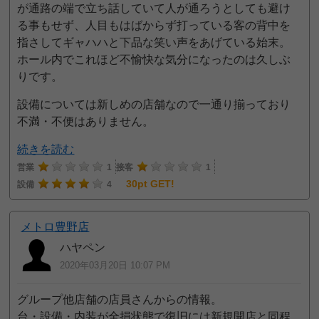
が通路の端で立ち話していて人が通ろうとしても避け
る事もせず、人目もはばからず打っている客の背中を
指さしてギャハハと下品な笑い声をあげている始末。
ホール内でこれほど不愉快な気分になったのは久しぶ
りです。
設備については新しめの店舗なので一通り揃っており
不満・不便はありません。
続きを読む
営業
1
接客
1
30pt GET!
設備
4
メトロ豊野店
ハヤペン
2020年03月20日 10:07 PM
グループ他店舗の店員さんからの情報。
台・設備・内装が全損状態で復旧には新規開店と同程