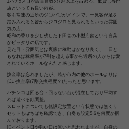
1パチ5スロが設置台数の7割以上を占める、低貸し専門
店といっても良い内容。
客も常連の近所のジ〇バ〇がメインで、一見客が足を
踏み入れると皆からジロジロと見られるといった雰囲
気の店。
昭和の香りを少し残したド田舎の小型店舗という言葉
がピッタリの店です。
見た目・雰囲気とは裏腹に稼動はかなり良く、土日と
もなれば稼働率が7割を超える事から近所の人からは愛
されているホールなんだと感じます。
換金率は忘れましたが、確か市内の他のホールよりは
低い換金率(7割交換程度？)だったと思います。
パチンコは回る台・回らない台が混在しており平均す
れば遊べる釘調整。
スロットについても低設定放置という状態では無くリ
セットもぼちぼち確認でき、自身も設定5,6を何度か掴
んでおります。
旧イベント日や強い日は無いと思われますが、自身の