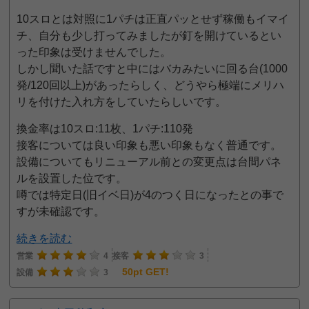
10スロとは対照に1パチは正直パッとせず稼働もイマイ
チ、自分も少し打ってみましたが釘を開けているとい
った印象は受けませんでした。
しかし聞いた話ですと中にはバカみたいに回る台(1000
発/120回以上)があったらしく、どうやら極端にメリハ
リを付けた入れ方をしていたらしいです。
換金率は10スロ:11枚、1パチ:110発
接客については良い印象も悪い印象もなく普通です。
設備についてもリニューアル前との変更点は台間パネ
ルを設置した位です。
噂では特定日(旧イベ日)が4のつく日になったとの事で
すが未確認です。
続きを読む
営業
4
接客
3
50pt GET!
設備
3