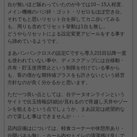
台が無いほど賑わっていたのが今では10～15人程度、
メイン機種のバジ絆・ゴット・リゼロもほぼ空き台。
それでもと思いリセット台を探してカニ歩いてみる
も、周りも含めてリセット挙動は1台も無し。
どうやらリセットによる設定変更アピールをする事す
ら諦めているようです。
まあバンバンクロスの設定Cですら導入2日目以降一度
も使われていない事や、ディスクアップには台移動・
共有・貯玉使用禁止という制限を付けている事から
も、客の僅かな期待値プラスをも許さないという経営
方針なのが良く分かるかと思います。
ただ一つ良い点としては、台データオンラインという
サイトで出玉情報(詳細)が見れるので宵越し天井やゾー
ンを狙えるという点でしょうか、まあ設定は絶望的な
ので楽しむ事はできませんが・・・
店内設備はについては、軽食コーナーや休憩所あり・
台間パネル無し・ホール内やトイレの清潔感は良しで