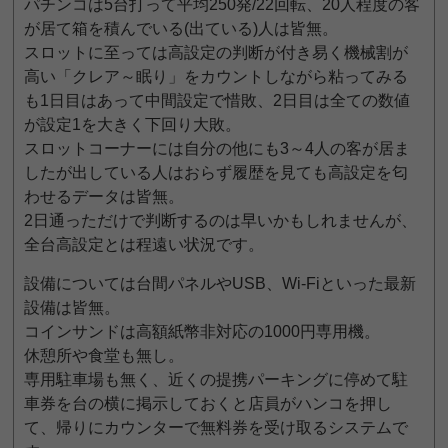
パチンコは5台打って平均250発/22回転、20人程度の客
が居て箱を積んでいる(出ている)人は皆無。
スロットに至っては高設定の判断が付き易く機械割が
高い「クレア～眠り」をカウントしながら粘ってみる
も1日目はあって中間設定で惜敗、2日目は全ての数値
が設定1を大きく下回り大敗。
スロットコーナーには自分の他にも3～4人の客が居ま
したが出している人はおらず履歴を見ても高設定を匂
わせるデータは皆無。
2日通っただけで判断するのは早いかもしれませんが、
全台高設定とは程遠い状況です。
設備については台間パネルやUSB、Wi-Fiといった最新
設備は皆無。
コインサンドは高額紙幣非対応の1000円専用機。
休憩所や食堂も無し。
専用駐車場も無く、近くの提携パーキングに停めて駐
車券を台の横に掲示しておくと店員がハンコを押し
て、帰りにカウンターで無料券を受け取るシステムで