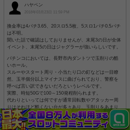
ハヤペン
2018年03月23日 11:59 PM
換金率は4パチ3.65、20スロ5.5枚、5スロ1パチ0.5パチ
は不明。
聞いた話で確認はしておりませんが、末尾3の日が全体
イベント、末尾5の日はジャグラーが強いらしいです。
パチンコにおいては、長野市内ダントツで玉削りの酷
いホール。
スルーやスタート周り・小当たり口の釘などは一目瞭
然、玉半個分以上マイナスに曲げられており、警察を
呼べば言い訳できないだろというレベルです。
実際、時短50Gで100～150発程削られます。
代わりといっては何ですが通常回転数やアタッカー周
りはそれほど酷くない台が多々あり、玉削りをあまり
気にしない方が多いせいか稼動もぼちぼち。
ただ玉削りの効果が薄い機種については、新台だろう
と何だろうと全く回りません。