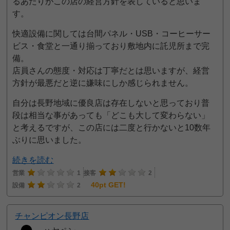
るあたりがこの店の経営方針を表していると思いま
す。
快適設備に関しては台間パネル・USB・コーヒーサー
ビス・食堂と一通り揃っており敷地内に託児所まで完
備。
店員さんの態度・対応は丁寧だとは思いますが、経営
方針が最悪だと逆に嫌味にしか感じられません。
自分は長野地域に優良店は存在しないと思っており普
段は相当な事があっても「どこも大して変わらない」
と考えるですが、この店には二度と行かないと10数年
ぶりに思いました。
続きを読む
営業
1
接客
2
40pt GET!
設備
2
チャンピオン長野店