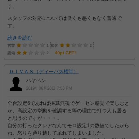
す。
スタッフの対応については良くも悪くもなく普通で
す。
続きを読む
営業
1
接客
2
40pt GET!
設備
2
ＤＩＶＡＳ（ディーバス権堂）
ハヤペン
2019年06月28日 7:53 PM
全台設定6であれば採算無視でゲーセン感覚で楽しむと
か、高設定の挙動を確認する等の理由で打つ人も居る
と思うのですが・・・。
自分の打ったクレアなんてモロ設定1の数値でしたから
ね、怒りを通り越して呆れてしまいました。