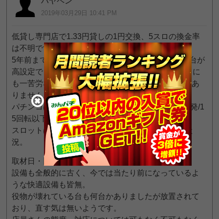
ハヤペン
2019年03月29日 10:41 PM
低貸し専門店で1.33円貸しの1円交換、5スロの換金率
は不明です。
5年前まではパチンコは全台良釘スロットは3台に1台が
高設定で、連日朝一から稼動90％以上で車を止めるに
も一苦労なほど賑わっていましたが今では見る影もあ
りません。
パチンコは稼動10％もなく、どの台を打っても250発/1
5回転以下。
スロットは趣味打ちしている人が1人か2人という状
況。
取材日・旧イベント日は無し。
設備も全般的に古く、今では当たり前になっているよ
うな快適設備も皆無。
役物が壊れている台も何台かありましたが放置されて
おり、直す気は無いようです。