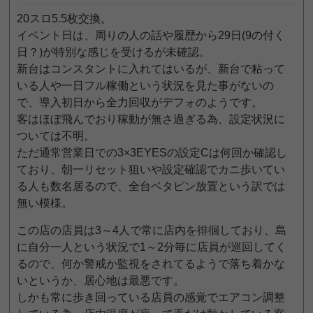
20スロ5.5枚交換。
イベント日は、周りの人の話や履歴から29日(9の付く
日？)が特別な感じを受けるが未確認。
新台はコンスタントに入れてはいるが、新台で粘って
いる人や一日フル稼働という状況を見た事がないの
で、導入初日から全力回収がデフォのようです。
客はほぼ飛んでおり稼動が無さ過ぎる為、設定状況に
ついては不明。
ただ通常営業日での3×3EYESの設定Cは何回か確認し
ており、朝一リセット狙いや設定確認でカニ歩いてい
る人も数名居るので、全台ベタピン放置という訳では
無い模様。
この店の店員は3～4人で常に店内を徘徊しており、島
に自分一人という状況で1～2分毎に店員が巡回してく
るので、何か警戒か監視をされてるようで落ち着かな
いというか、居心地は最悪です。
しかも常に歩き回っている店員の感覚でエアコン調整