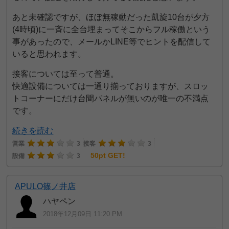
あと未確認ですが、ほぼ無稼動だった凱旋10台が夕方
(4時頃)に一斉に全台埋まってそこからフル稼働という
事があったので、メールかLINE等でヒントを配信して
いると思われます。
接客については至って普通。
快適設備については一通り揃っておりますが、スロッ
トコーナーにだけ台間パネルが無いのが唯一の不満点
です。
続きを読む
営業
3
接客
3
50pt GET!
設備
3
APULO篠ノ井店
ハヤペン
2018年12月09日 11:20 PM