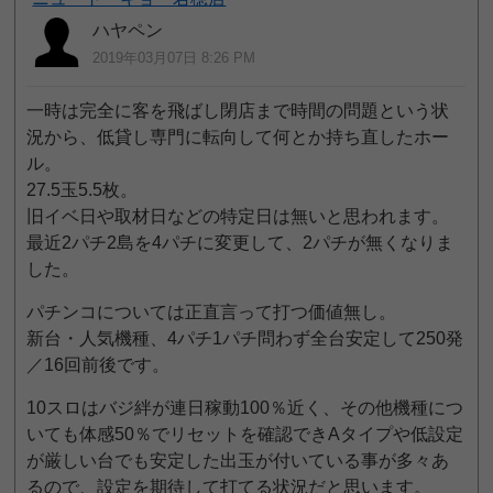
ハヤペン
2019年03月07日 8:26 PM
一時は完全に客を飛ばし閉店まで時間の問題という状
況から、低貸し専門に転向して何とか持ち直したホー
ル。
27.5玉5.5枚。
旧イベ日や取材日などの特定日は無いと思われます。
最近2パチ2島を4パチに変更して、2パチが無くなりま
した。
パチンコについては正直言って打つ価値無し。
新台・人気機種、4パチ1パチ問わず全台安定して250発
／16回前後です。
10スロはバジ絆が連日稼動100％近く、その他機種につ
いても体感50％でリセットを確認できAタイプや低設定
が厳しい台でも安定した出玉が付いている事が多々あ
るので、設定を期待して打てる状況だと思います。