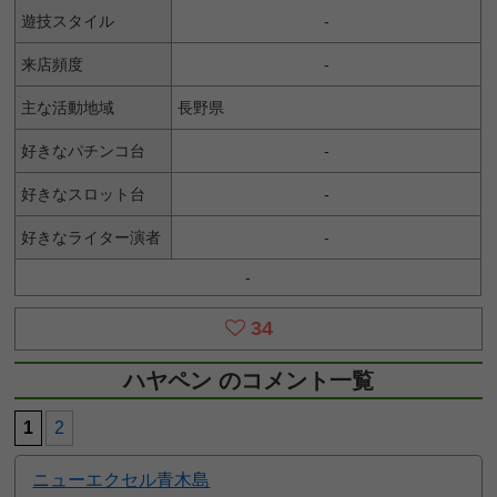
遊技スタイル
-
来店頻度
-
主な活動地域
長野県
好きなパチンコ台
-
好きなスロット台
-
好きなライター演者
-
-
34
ハヤペン のコメント一覧
1
2
ニューエクセル青木島