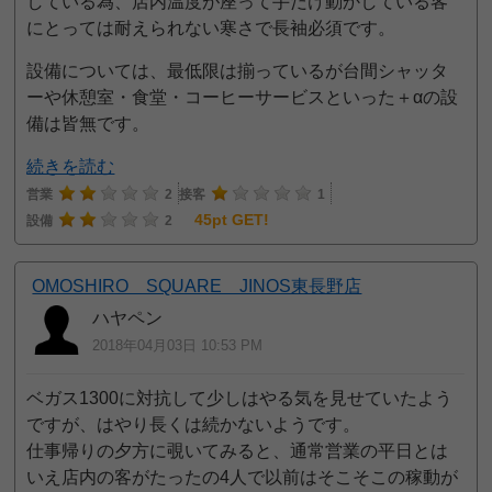
している為、店内温度が座って手だけ動かしている客
にとっては耐えられない寒さで長袖必須です。
設備については、最低限は揃っているが台間シャッタ
ーや休憩室・食堂・コーヒーサービスといった＋αの設
備は皆無です。
続きを読む
営業
2
接客
1
45pt GET!
設備
2
OMOSHIRO SQUARE JINOS東長野店
ハヤペン
2018年04月03日 10:53 PM
ベガス1300に対抗して少しはやる気を見せていたよう
ですが、はやり長くは続かないようです。
仕事帰りの夕方に覗いてみると、通常営業の平日とは
いえ店内の客がたったの4人で以前はそこそこの稼動が