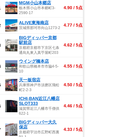
MGM小山本郷店
4.90 / 5点
1
栃木県小山市本郷町3-
2590-17
ALIVE東海南店
4.77 / 5点
2
茨城県那珂市向山1273-2
BIGディッパー京都
駅前店
4.62 / 5点
3
京都府京都市下京区七条
通烏丸東入真苧屋町203
ウイング橋本店
4.55 / 5点
4
和歌山県橋本市市脇4-5-
10
天一板宿店
4.50 / 5点
5
兵庫県神戸市須磨区飛松
町2-2-3
ICHI-BAN近江八幡店
SLOT333
4.46 / 5点
6
滋賀県近江八幡市千僧供
622-1
BIGディッパー大久
保店
4.33 / 5点
7
京都府宇治市広野町西裏