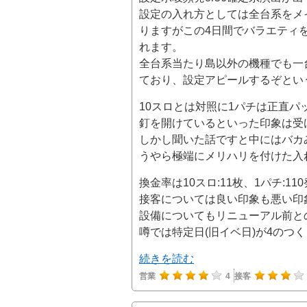
設定の入れ方としては全台系をメ
りますがこの4日間でバラエティ
れます。
全台系当たり島以外の機種でも一
ており、設定アピールするぞとい
10スロとは対照に1パチは正直
釘を開けているといった印象は受
しかし聞いた話ですと中にはバカみた
うやら極端にメリハリを付けた入
換金率は10スロ:11枚、1パチ:110
接客については良い印象も悪い印
設備についてもリニューアル前と
噂では特定日(旧イベ日)が4のつ
続きを読む
営業
4
接客