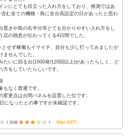
インにとても目立った入れ方をしており、推測ではあ
を含む全ての機種・島に全台高設定の日があったと思わ
台置きや島の右半分等とても分かりやすい入れ方をし
う店の熱意が伝わってくる4日間でした。
パッとせず稼働もイマイチ、自分も少し打ってみましたが
けませんでした。
いに回る台(1000発/120回以上)があったらしく、ど
れ方をしていたらしいです。
発
象もなく普通です。
の変更点は台間パネルを設置した位です。
く日になったとの事ですが未確認です。
50pt GET!
3
設備
3