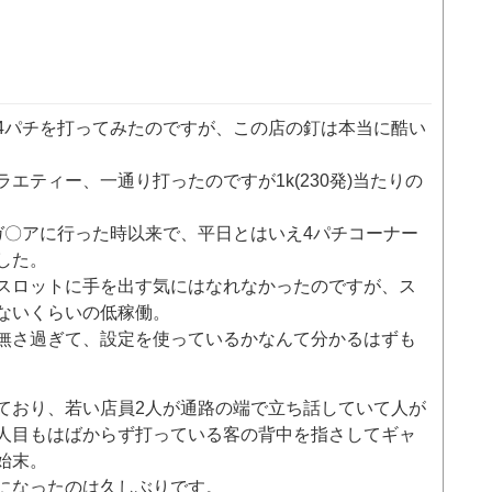
4パチを打ってみたのですが、この店の釘は本当に酷い
エティー、一通り打ったのですが1k(230発)当たりの
ガ〇アに行った時以来で、平日とはいえ4パチコーナー
した。
スロットに手を出す気にはなれなかったのですが、ス
ないくらいの低稼働。
無さ過ぎて、設定を使っているかなんて分かるはずも
ており、若い店員2人が通路の端で立ち話していて人が
人目もはばからず打っている客の背中を指さしてギャ
始末。
になったのは久しぶりです。