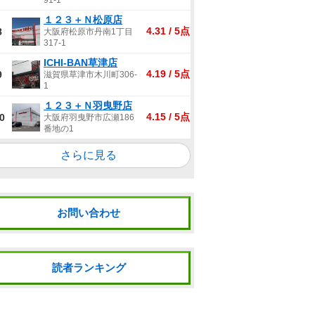
91-1
１２３＋Ｎ松原店
4.31 / 5点
8
大阪府松原市丹南1丁目
317-1
ICHI-BAN草津店
4.19 / 5点
9
滋賀県草津市木川町306-
1
１２３＋Ｎ羽曳野店
4.15 / 5点
0
大阪府羽曳野市広瀬186
番地の1
さらに見る
お問い合わせ
読者ランキング