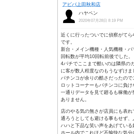
アビバ上田秋和店
ハヤペン
2020年07月28日 8:19 PM
近くに行ったついでに偵察がてら
です。
新台・メイン機種・人気機種・バラ
回転数が平均10回転前後でした。
4パチでここまで酷いのは隣県の
に客が数人程度なのもうなずけま
パチンコが余りの酷さだったので
ロットコーナーもパチンコに負け
一通りデータを見て廻るも稼働が
ありません。
店のやる気の無さが店員にも表れ
通ろうとしても避ける事もせず、
ハハと下品な笑い声をあげている
ホール内でこれほど不愉快な気分