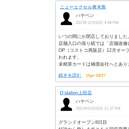
ニューエクセル青木島
ハヤペン
2023年12月03日 4:49 PM
いつの間にか閉店しておりました
店舗入口の張り紙では「店舗改修
OP（コストコ再販店）12月オ
われます。
未精算カードは補償会社へとあり
続きを読む
10pt GET!
D’station上田店
ハヤペン
2021年01月02日 11:37 PM
グランドオープン8日目