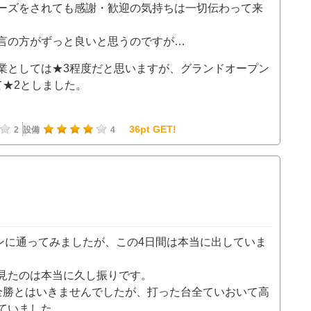
ーズをされても感謝・歓迎の気持ちは一切伝わって来
言の方がずっと良いと思うのですが…
業としては★3程度だと思いますが、グランドオープン
て★2としました。
36pt GET!
2
設備
4
メインに通ってみましたが、この4日間は本当に出していま
見たのは本当に久し振りです。
全勝とはいきませんでしたが、打った台全ていおいて高
出ていました。