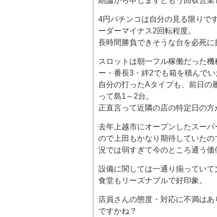
結論から申しますともう回収営業
4円パチンコは自分の見る限りで
ーダーマイナス2回転程度。
長時間勝負できそうな台を必死に
スロットは朝一フル稼働だった機
ー・番長3・絆2でも箱を積んでい
自分の打ったAタイプも、前日の
って島1～2台。
正直言って近隣の店の特定日の方
去年上越市にオープンしたスーパ
ので上田もかなり期待していたの
況では弱すぎて今のところ通う価
設備に関しては一通り揃っていて
食堂もリーズナブルで好印象。
店員さんの態度・対応に不満はあ
ですかね？