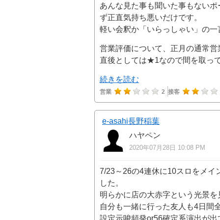
あんな見た事も聞いた事もないポ
ず正直気持ち悪いだけです。
軽い会釈か「いらっしゃい」の一
営業評価について、正月の通常営
直後としては★1なので間を取っ
続きを読む
営業
2
接客
e-asahi長野稲葉
ハヤペン
2020年07月28日 10:08 PM
7/23～26の4連休に10スロを
した。
明らかに店の大赤字という光景を
自分も一緒に行った友人も4日間
設定示唆頻発or56確定系演出が