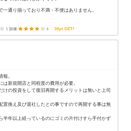
で一通り揃っており不満・不便はありません。
30pt GET!
1
設備
4
情報。
には新規開店と同程度の費用が必要。
だけの投資をして復旧再開するメリットは無いと上司
配置換え及び退社したとの事ですので再開する事は無
ら半年以上経っているのにゴミの片付けすら手付かず