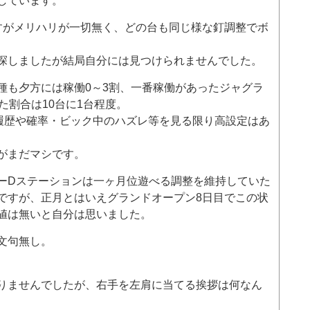
しています。
すがメリハリが一切無く、どの台も同じ様な釘調整でボ
探しましたが結局自分には見つけられませんでした。
種も夕方には稼働0～3割、一番稼働があったジャグラ
た割合は10台に1台程度。
履歴や確率・ビック中のハズレ等を見る限り高設定はあ
がまだマシです。
ーDステーションは一ヶ月位遊べる調整を維持していた
ですが、正月とはいえグランドオープン8日目でこの状
値は無いと自分は思いました。
文句無し。
りませんでしたが、右手を左肩に当てる挨拶は何なん