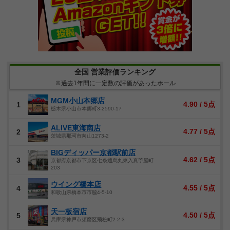
全国 営業評価ランキング
※過去1年間に一定数の評価があったホール
MGM小山本郷店
4.90 / 5点
1
栃木県小山市本郷町3-2590-17
ALIVE東海南店
4.77 / 5点
2
茨城県那珂市向山1273-2
BIGディッパー京都駅前店
4.62 / 5点
3
京都府京都市下京区七条通烏丸東入真苧屋町
203
ウイング橋本店
4.55 / 5点
4
和歌山県橋本市市脇4-5-10
天一板宿店
4.50 / 5点
5
兵庫県神戸市須磨区飛松町2-2-3