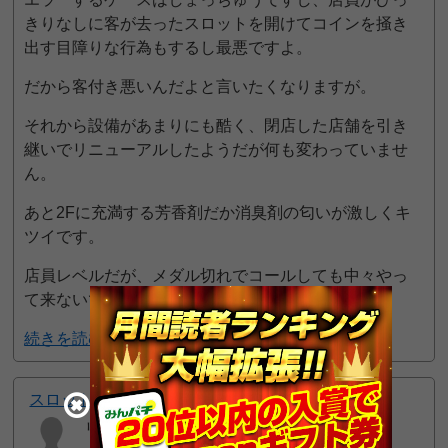
きりなしに客が去ったスロットを開けてコインを掻き
出す目障りな行為もするし最悪ですよ。
だから客付き悪いんだよと言いたくなりますが。
それから設備があまりにも酷く、閉店した店舗を引き
継いでリニューアルしたようだが何も変わっていませ
ん。
あと2Fに充満する芳香剤だか消臭剤の匂いが激しくキ
ツイです。
店員レベルだが、メダル切れでコールしても中々やっ
て来ないです。
続きを読む
6pt GET!
スロットジパング
リズ