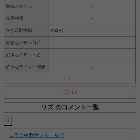
遊技スタイル
-
来店頻度
-
主な活動地域
東京都
好きなパチンコ台
-
好きなスロット台
-
好きなライター演者
-
-
17
リズ のコメント一覧
1
ニラク中野サンモール店