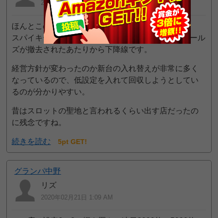
2020年02月21日 1:33 AM
ほんとこの店は出さなくなりましたね。
スパイキーのブラックラグーンやHTODやスカイガール
ズが撤去されたあたりから下降線です。
経営方針が変わったのか新台の入れ替えが非常に多く
なっているので、低設定を入れて回収しようとしてい
るのが分かりやすい。
昔はスロットの聖地と言われるくらい出す店だったの
に残念ですね。
続きを読む
5pt GET!
グランパ中野
リズ
2020年02月21日 1:09 AM