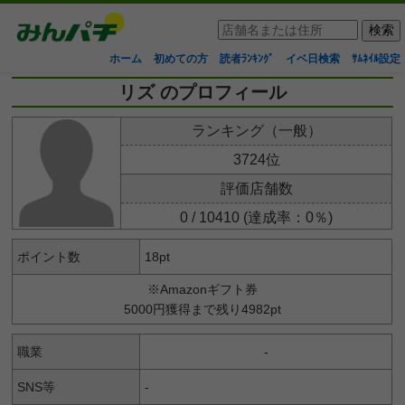
ホーム
初めての方
読者ﾗﾝｷﾝｸﾞ
イベ日検索
ｻﾑﾈｲﾙ設定
リズ のプロフィール
ランキング（一般）
3724位
評価店舗数
0 / 10410 (達成率：0％)
ポイント数
18pt
※Amazonギフト券
5000円獲得まで残り4982pt
職業
-
SNS等
-