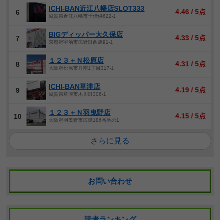
ICHI-BAN近江八幡店SLOT333
4.46 / 5点
6
滋賀県近江八幡市千僧供622-1
BIGディッパー大久保店
4.33 / 5点
7
京都府宇治市広野町西裏91-1
１２３＋Ｎ松原店
4.31 / 5点
8
大阪府松原市丹南1丁目317-1
ICHI-BAN草津店
4.19 / 5点
9
滋賀県草津市木川町306-1
１２３＋Ｎ羽曳野店
4.15 / 5点
10
大阪府羽曳野市広瀬186番地の1
さらに見る
お問い合わせ
読者ランキング