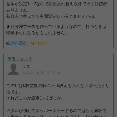
基本が設定1～2なので新台入れ替え以外で行く価値が
ありません。
新台入れ替えでも中間設定しか入れませんがね。
また分煙ブースを作っているようなので、打つときは
喫煙不可になるかもしれません。
続きを読む
5pt GET!
デラックス７
リズ
2020年02月21日 1:56 AM
この店は6枚交換の癖に5～6設定を入れないぼったくり
店です。
それどころか設定1～2ばっか。
メダルが切れてホッパーエラーするのではなく満杯で
エラーするケースはしょっちゅうですし、店員がひっ