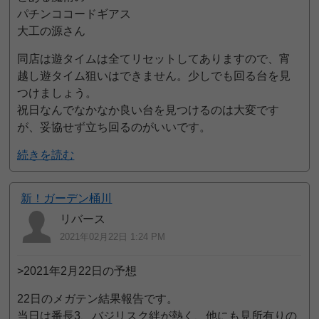
パチンココードギアス
大工の源さん
同店は遊タイムは全てリセットしてありますので、宵
越し遊タイム狙いはできません。少しでも回る台を見
つけましょう。
祝日なんでなかなか良い台を見つけるのは大変です
が、妥協せず立ち回るのがいいです。
続きを読む
新！ガーデン桶川
リバース
2021年02月22日 1:24 PM
>2021年2月22日の予想
22日のメガテン結果報告です。
当日は番長3、バジリスク絆が熱く、他にも見所有りの