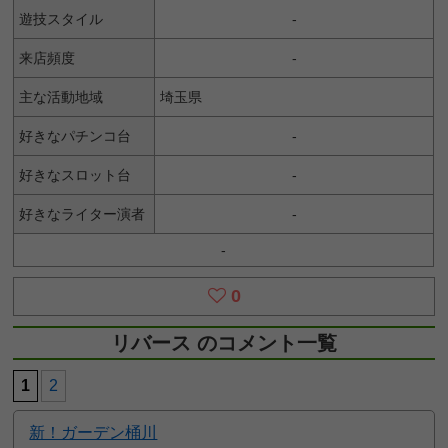
遊技スタイル
-
来店頻度
-
主な活動地域
埼玉県
好きなパチンコ台
-
好きなスロット台
-
好きなライター演者
-
-
0
リバース のコメント一覧
1
2
新！ガーデン桶川