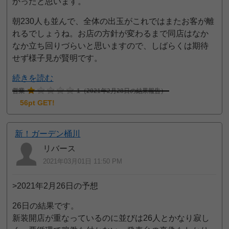
かったと思います。
朝230人も並んで、全体の出玉がこれではまたお客が離
れるでしょうね。お店の方針が変わるまで同店はなか
なか立ち回りづらいと思いますので、しばらくは期待
せず様子見が賢明です。
続きを読む
営業
1
（2021年2月28日の結果報告）
56pt GET!
新！ガーデン桶川
リバース
2021年03月01日 11:50 PM
>2021年2月26日の予想
26日の結果です。
新装開店が重なっているのに並びは26人とかなり寂し