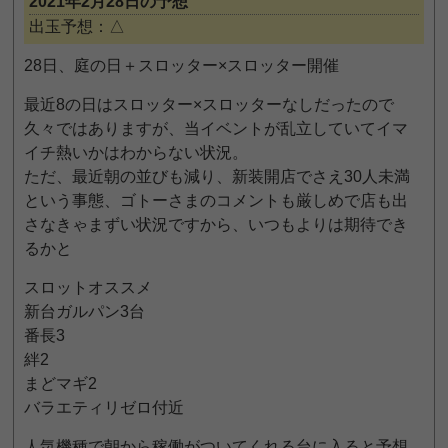
2021年2月28日の予想
出玉予想：△
28日、庭の日＋スロッター×スロッター開催
最近8の日はスロッター×スロッターなしだったので
久々ではありますが、当イベントが乱立していてイマ
イチ熱いかはわからない状況。
ただ、最近朝の並びも減り、新装開店でさえ30人未満
という事態、ゴトーさまのコメントも厳しめで店も出
さなきゃまずい状況ですから、いつもよりは期待でき
るかと
スロットオススメ
新台ガルパン3台
番長3
絆2
まどマギ2
バラエティリゼロ付近
人気機種で朝から稼働がついてくれる台に入ると予想