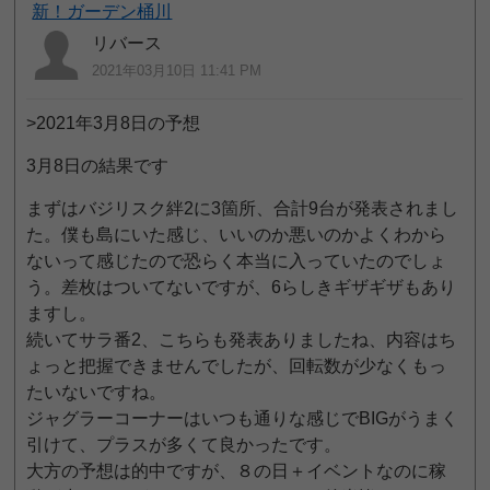
新！ガーデン桶川
リバース
2021年03月10日 11:41 PM
>2021年3月8日の予想
3月8日の結果です
まずはバジリスク絆2に3箇所、合計9台が発表されまし
た。僕も島にいた感じ、いいのか悪いのかよくわから
ないって感じたので恐らく本当に入っていたのでしょ
う。差枚はついてないですが、6らしきギザギザもあり
ますし。
続いてサラ番2、こちらも発表ありましたね、内容はち
ょっと把握できませんでしたが、回転数が少なくもっ
たいないですね。
ジャグラーコーナーはいつも通りな感じでBIGがうまく
引けて、プラスが多くて良かったです。
大方の予想は的中ですが、８の日＋イベントなのに稼