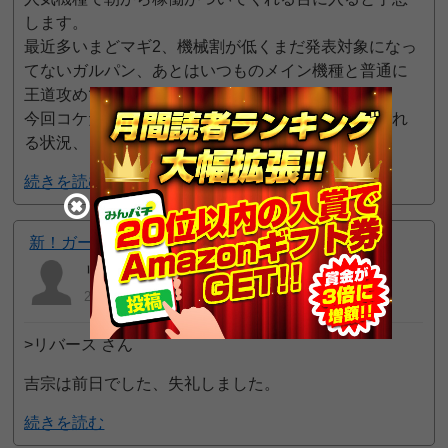
します。
最近多いまどマギ2、機械割が低くまだ発表対象になっ
てないガルパン、あとはいつものメイン機種と普通に
王道攻めでいいのではないでしょうか。
今回コケたら、ライバル店にごっそりお客様をとられ
る状況、しっかり盛り上がる事を期待します。
続きを読む
新！ガーデン桶川
リバース
2021年02月26日 3:46 PM
>リバース さん
吉宗は前日でした、失礼しました。
続きを読む