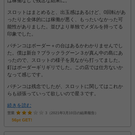
は稼働なしで残念な結果に。
スロットはまとめると、出玉感はあるけど、0回転があ
ったりと全体的には稼働が悪く、もったいなかった可
能性がありました。並びより単独でメダルを持ってる
印象でした。
パチンコはボーダー＋の台はあるかわかりませんでし
た。僕は新台？ブラックラグーン３が真ん中の島にあ
ったので、スロットの様子を見ながら打ってました。
釘はボーダーギリギリでした。この店では仕方ないか
なって感じです。
パチンコは残念でしたが、スロットに関してはこれか
らも頑張っていって欲しいので星３です。
続きを読む
営業
3
（2021年3月10日の結果報告）
56pt GET!