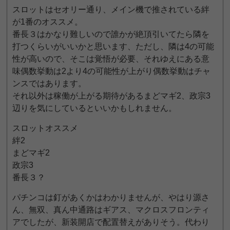
スロットはセオリー通り、メイン機で推されている絆
が1番のオススメ。
番長３はかなり難しいので誰かが絶頂引いてたら隣を
打つくらいがいいかと思います、ただし、隣は4の可能
性が高いので、そこは覚悟が必要、それゆえにある意
味偶数挙動は2より4の可能性が上がり偶数挙動はチャ
ンスではあります。
それ以外は稼働が上がる期待があるまどマギ2、政宗3
辺りを気にしているといいかもしれません。
スロットオススメ
絆2
まどマギ2
政宗3
番長３？
パチンコは釘があくかはわかりませんが、やはり源さ
ん、無双、真ん中通路はギアス、マクロスフロンティ
アでしたが、新装開店で配置替えがありそう。代わり