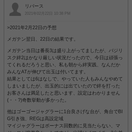
リバース
2021年02月22日 10:38 PM
>2021年2月22日の予想
メガテン翌日、22日の結果です。
メガテン当日は番長3は盛り上がってましたが、バジリ
スク絆2はかなり厳しい状況だったので、今日は頑張っ
てくれるだろうと思い、私も朝から絆実践、なんだか
みんなATが伸びて出玉は付いてます。
結果としては6はなしで、やっていた人もみんなやめて
しまいましたが、出玉的には出ていたので絆を打った
お客さんは満足したと思います、設定はわかりません
(・・?)奇数挙動が多かった。
他はゴーゴージャグラーに1台良さげな台が、角台でBI
G引き強、REGは高設定域
マイジャグラーはボーナス回数的に見当たらない、マ