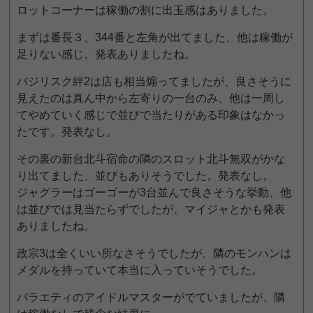
ロットコーナーは稼働の割に出玉感はありました。
まずは番長３、344番と左角が出てました、他は稼働が
足りない感じ。発表ありましたね。
バジリスク絆2は店も相当煽ってましたが、良さそうに
見えたのは真ん中から左寄りの一台のみ、他は一周し
てやめていく感じで並びで当たりがある印象はなかっ
たです。発表なし。
その裏の新台北斗宿命の隣のスロット北斗無双がかな
り出てました、並びもありそうでした。発表なし。
ジャグラーはゴーゴーが3台並んで良さそうな挙動、他
は並びでは見当たらずでしたが、マイジャとかも発表
ありましたね。
政宗3は全くいい所なさそうでしたが、隣のモンハンは
メダルを持っていて本当に入っていそうでした。
バラエティのアイドルマスターがでていましたが、隣