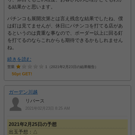
る結果かと思います。
パチンコも展開次第とは言え残念な結果でしたね、僕
は釘は見てませんが、休日にパチンコを打てる店があ
るというのは貴重な事なので、ボーダー以上に回る釘
を打てるのならこれからも期待できるかもしれません
ね。
続きを読む
営業
1
（2021年2月23日の結果報告）
50pt GET!
ガーデン川越
リバース
2021年02月23日 8:25 AM
2021年2月25日の予想
出玉予想：△