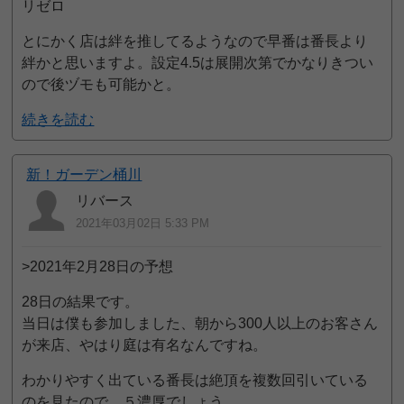
リゼロ
とにかく店は絆を推してるようなので早番は番長より
絆かと思いますよ。設定4.5は展開次第でかなりきつい
ので後ヅモも可能かと。
続きを読む
新！ガーデン桶川
リバース
2021年03月02日 5:33 PM
>2021年2月28日の予想
28日の結果です。
当日は僕も参加しました、朝から300人以上のお客さん
が来店、やはり庭は有名なんですね。
わかりやすく出ている番長は絶頂を複数回引いている
のを見たので、５濃厚でしょう。