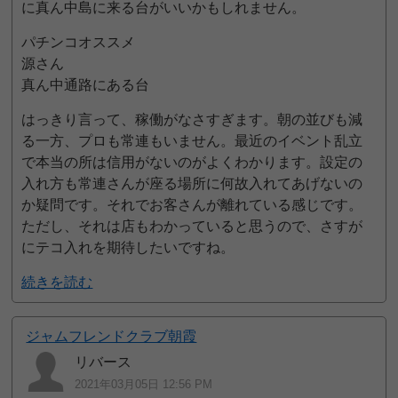
に真ん中島に来る台がいいかもしれません。
パチンコオススメ
源さん
真ん中通路にある台
はっきり言って、稼働がなさすぎます。朝の並びも減
る一方、プロも常連もいません。最近のイベント乱立
で本当の所は信用がないのがよくわかります。設定の
入れ方も常連さんが座る場所に何故入れてあげないの
か疑問です。それでお客さんが離れている感じです。
ただし、それは店もわかっていると思うので、さすが
にテコ入れを期待したいですね。
続きを読む
ジャムフレンドクラブ朝霞
リバース
2021年03月05日 12:56 PM