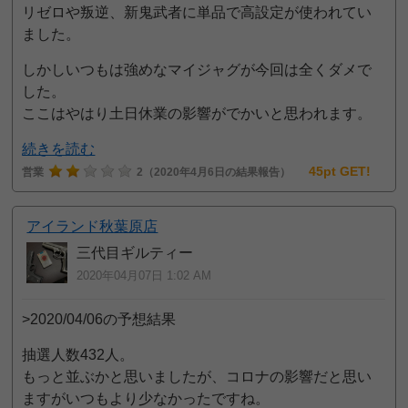
リゼロや叛逆、新鬼武者に単品で高設定が使われてい
ました。
しかしいつもは強めなマイジャグが今回は全くダメで
した。
ここはやはり土日休業の影響がでかいと思われます。
続きを読む
45pt GET!
営業
2
（2020年4月6日の結果報告）
アイランド秋葉原店
三代目ギルティー
2020年04月07日 1:02 AM
>2020/04/06の予想結果
抽選人数432人。
もっと並ぶかと思いましたが、コロナの影響だと思い
ますがいつもより少なかったですね。