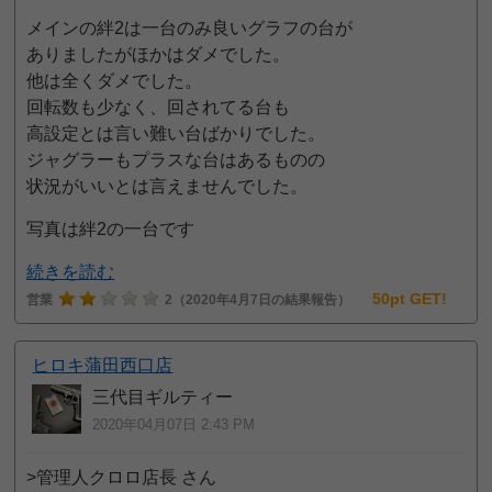
メインの絆2は一台のみ良いグラフの台が
ありましたがほかはダメでした。
他は全くダメでした。
回転数も少なく、回されてる台も
高設定とは言い難い台ばかりでした。
ジャグラーもプラスな台はあるものの
状況がいいとは言えませんでした。
写真は絆2の一台です
続きを読む
50pt GET!
営業
2
（2020年4月7日の結果報告）
ヒロキ蒲田西口店
三代目ギルティー
2020年04月07日 2:43 PM
>管理人クロロ店長 さん