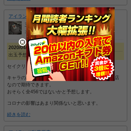
アイランド秋葉原店
三代目ギルティー
2020年04月05日 11:18 PM
2020/04/07の予想
出玉予想：？
セイクリッドセブン、主人公アルマの誕生日
キャラの誕生日にはしっかりと設定を使ってくれる店
なので期待できます。
おそらく全456ではないかと予想します。
コロナの影響はあまり関係ないと思います。
続きを読む