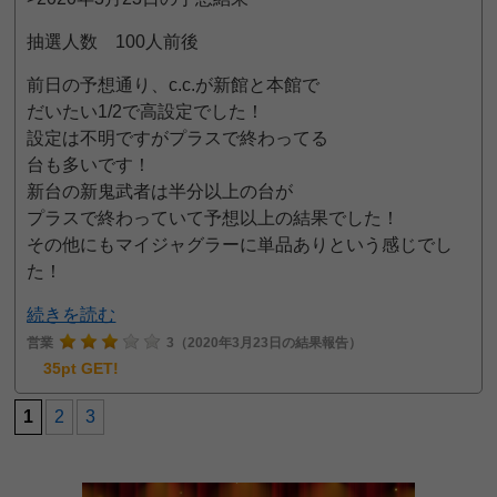
抽選人数 100人前後
前日の予想通り、c.c.が新館と本館で
だいたい1/2で高設定でした！
設定は不明ですがプラスで終わってる
台も多いです！
新台の新鬼武者は半分以上の台が
プラスで終わっていて予想以上の結果でした！
その他にもマイジャグラーに単品ありという感じでし
た！
続きを読む
営業
3
（2020年3月23日の結果報告）
35pt GET!
1
2
3