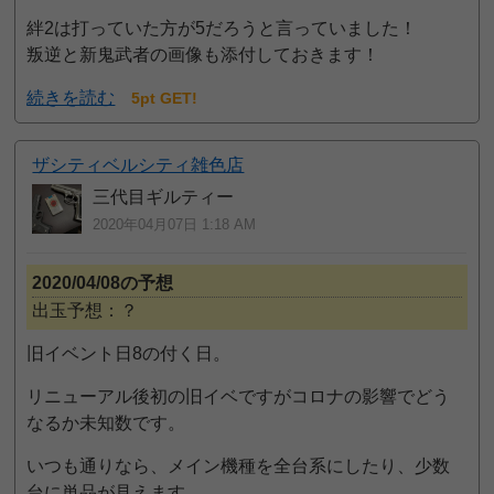
絆2は打っていた方が5だろうと言っていました！
叛逆と新鬼武者の画像も添付しておきます！
続きを読む
5pt GET!
ザシティベルシティ雑色店
三代目ギルティー
2020年04月07日 1:18 AM
2020/04/08の予想
出玉予想：？
旧イベント日8の付く日。
リニューアル後初の旧イベですがコロナの影響でどう
なるか未知数です。
いつも通りなら、メイン機種を全台系にしたり、少数
台に単品が見えます。