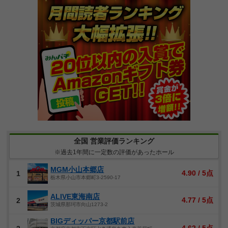
全国 営業評価ランキング
※過去1年間に一定数の評価があったホール
MGM小山本郷店
4.90 / 5点
1
栃木県小山市本郷町3-2590-17
ALIVE東海南店
4.77 / 5点
2
茨城県那珂市向山1273-2
BIGディッパー京都駅前店