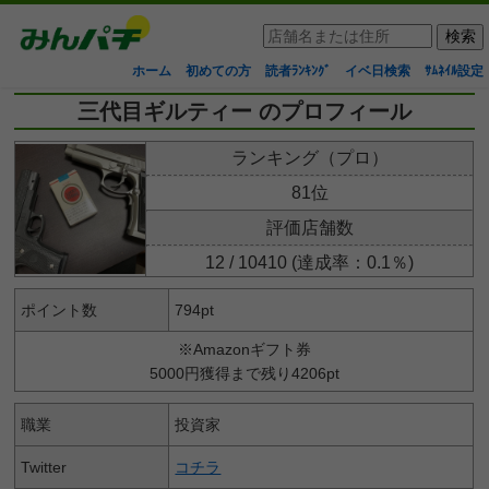
ホーム
初めての方
読者ﾗﾝｷﾝｸﾞ
イベ日検索
ｻﾑﾈｲﾙ設定
三代目ギルティー のプロフィール
ランキング（プロ）
81位
評価店舗数
12 / 10410 (達成率：0.1％)
ポイント数
794pt
※Amazonギフト券
5000円獲得まで残り4206pt
職業
投資家
Twitter
コチラ