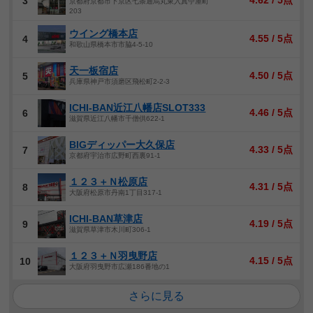
4.62 / 5点
3
京都府京都市下京区七条通烏丸東入真苧屋町
203
ウイング橋本店
4.55 / 5点
4
和歌山県橋本市市脇4-5-10
天一板宿店
4.50 / 5点
5
兵庫県神戸市須磨区飛松町2-2-3
ICHI-BAN近江八幡店SLOT333
4.46 / 5点
6
滋賀県近江八幡市千僧供622-1
BIGディッパー大久保店
4.33 / 5点
7
京都府宇治市広野町西裏91-1
１２３＋Ｎ松原店
4.31 / 5点
8
大阪府松原市丹南1丁目317-1
ICHI-BAN草津店
4.19 / 5点
9
滋賀県草津市木川町306-1
１２３＋Ｎ羽曳野店
4.15 / 5点
10
大阪府羽曳野市広瀬186番地の1
さらに見る