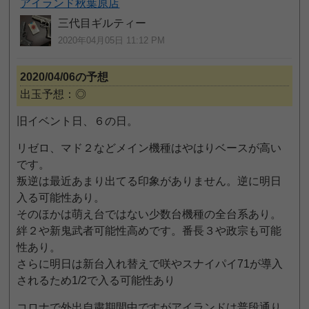
アイランド秋葉原店
三代目ギルティー
2020年04月05日 11:12 PM
2020/04/06の予想
出玉予想：◎
旧イベント日、６の日。
リゼロ、マド２などメイン機種はやはりベースが高い
です。
叛逆は最近あまり出てる印象がありません。逆に明日
入る可能性あり。
そのほかは萌え台ではない少数台機種の全台系あり。
絆２や新鬼武者可能性高めです。番長３や政宗も可能
性あり。
さらに明日は新台入れ替えで咲やスナイパイ71が導入
されるため1/2で入る可能性あり
コロナで外出自粛期間中ですがアイランドは普段通り