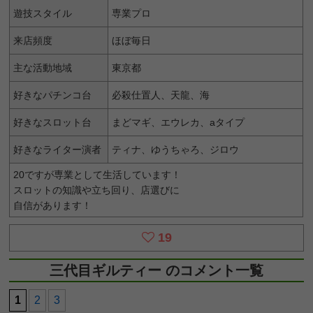
遊技スタイル
専業プロ
来店頻度
ほぼ毎日
主な活動地域
東京都
好きなパチンコ台
必殺仕置人、天龍、海
好きなスロット台
まどマギ、エウレカ、aタイプ
好きなライター演者
ティナ、ゆうちゃろ、ジロウ
20ですが専業として生活しています！
スロットの知識や立ち回り、店選びに
自信があります！
19
三代目ギルティー のコメント一覧
1
2
3