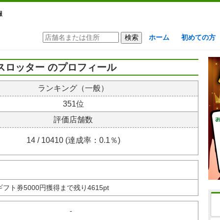
報
ホーム
初めての方
スロッター のプロフィール
ランキング（一般）
351位
評価店舗数
14 / 10410 (達成率：0.1％)
nギフト券
5000円獲得まで残り4615pt
-