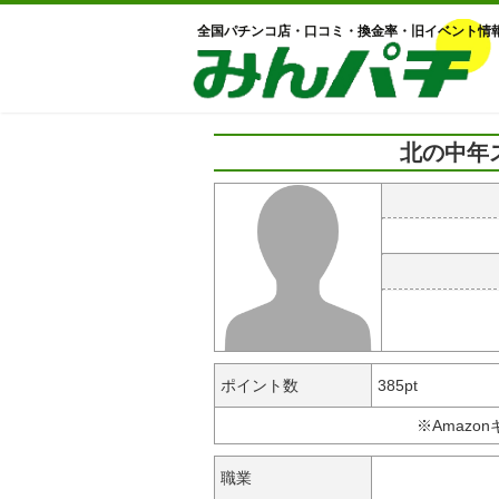
全国パチンコ店・口コミ・換金率・旧イベント情
北の中年
ポイント数
385pt
※Amazo
職業