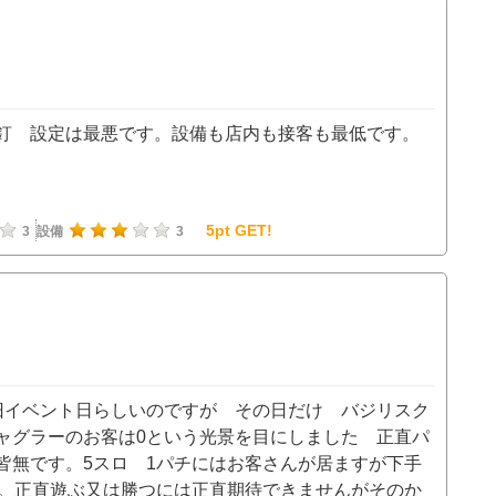
釘 設定は最悪です。設備も店内も接客も最低です。
5pt GET!
3
設備
3
旧イベント日らしいのですが その日だけ バジリスク
ャグラーのお客は0という光景を目にしました 正直パ
皆無です。5スロ 1パチにはお客さんが居ますが下手
す。正直遊ぶ又は勝つには正直期待できませんがそのか