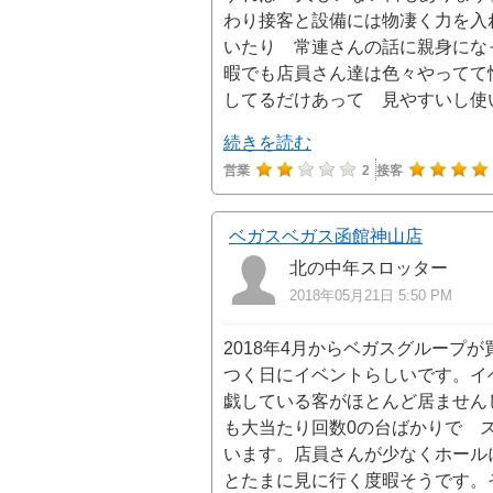
わり接客と設備には物凄く力を入
いたり 常連さんの話に親身にな
暇でも店員さん達は色々やってて
してるだけあって 見やすいし
続きを読む
営業
2
接客
ベガスベガス函館神山店
北の中年スロッター
2018年05月21日 5:50 PM
2018年4月からベガスグループ
つく日にイベントらしいです。イ
戯している客がほとんど居ません
も大当たり回数0の台ばかりで 
います。店員さんが少なくホール
とたまに見に行く度暇そうです。