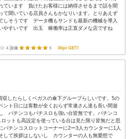
れています 負けたお客様には納得させるまで話を聞
って聞いている店員さんもかなりいます。とりあえず
忙しそうです データ機もサンドも最新の機械を導入
使いやすいです 出玉 稼働率は正直ダメな店ですね
30pt GET!
4
設備
5
が買収したらしくベガスの傘下グループらしいです。5の
ベント日には客数が全くおらず常連さん達も長い間遊
し パチンコもパチスロも強い台皆無です。パチンコ
スロットも高設定を使っている台は見た限り皆無だと思
にパチンコスロットコーナーに2ー3人カウンターに1人
そして挨拶はしないし カウンターの人も無愛想で