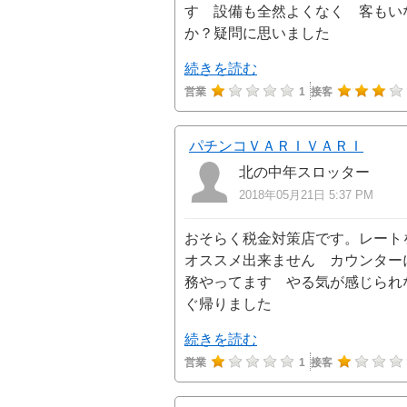
す 設備も全然よくなく 客もい
か？疑問に思いました
続きを読む
営業
1
接客
パチンコＶＡＲＩＶＡＲＩ
北の中年スロッター
2018年05月21日 5:37 PM
おそらく税金対策店です。レート
オススメ出来ません カウンター
務やってます やる気が感じられ
ぐ帰りました
続きを読む
営業
1
接客