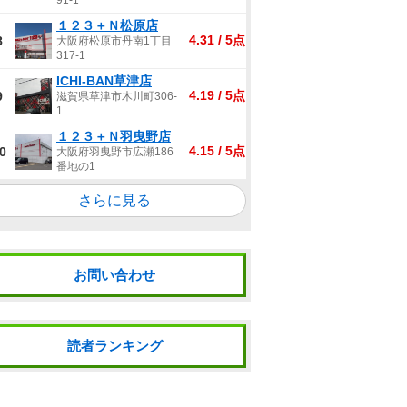
91-1
１２３＋Ｎ松原店
4.31 / 5点
8
大阪府松原市丹南1丁目
317-1
ICHI-BAN草津店
4.19 / 5点
9
滋賀県草津市木川町306-
1
１２３＋Ｎ羽曳野店
4.15 / 5点
0
大阪府羽曳野市広瀬186
番地の1
さらに見る
お問い合わせ
読者ランキング