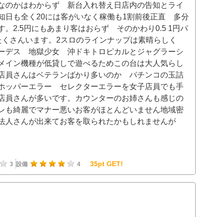
なのかはわからず 新台入れ替え日店内の告知とライ
知日も全く20には客がいなく稼働も1割前後正直 多分
2.5円にもあまり客はおらず そのかわり0.5 1円パ
たくさんいます。2スロのラインナップは素晴らしく
ーデス 地獄少女 沖ドキトロピカルとジャグラーシ
メイン機種が低貸しで遊べるためこの台は大人気らし
店員さんはベテランばかり多いのか パチンコの玉詰
ホッパーエラー セレクターエラーを女子店員でも手
店員さんが多いです。カウンターのお姉さんも感じの
レも綺麗でマナー悪いお客がほとんどいません地域密
手法人さんが出来てお客を取られたかもしれませんが
35pt GET!
3
設備
4