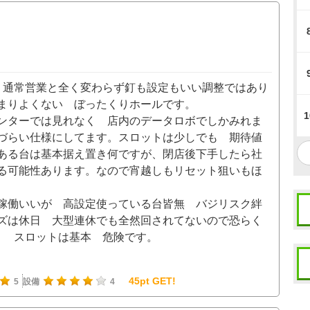
 通常営業と全く変わらず釘も設定もいい調整ではあり
まりよくない ぼったくりホールです。
1
ンターでは見れなく 店内のデータロボでしかみれま
づらい仕様にしてます。スロットは少しでも 期待値
ある台は基本据え置き何ですが、閉店後下手したら社
る可能性あります。なので宵越しもリセット狙いもほ
稼働いいが 高設定使っている台皆無 バジリスク絆
ズは休日 大型連休でも全然回されてないので恐らく
。 スロットは基本 危険です。
45pt GET!
5
設備
4