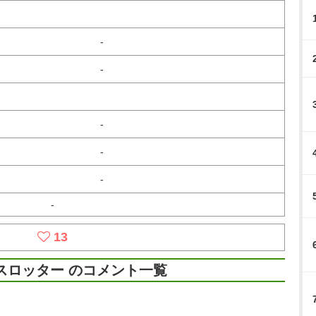
-
-
-
-
-
-
13
スロッター のコメント一覧