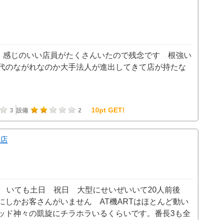
た 感じのいい店員がたくさんいたので残念です 根強い
代のながれなのか大手法人が進出してきて店が持たな
10pt GET!
3
設備
2
店
く いても土日 祝日 大型にせいぜいいて20人前後
にしかお客さんがいません AT機ARTはほとんど動い
ッド神々の凱旋にチラホラいるくらいです。番長3も全