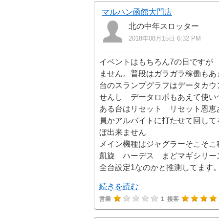
マルハン函館大門店
北の中年スロッター
2018年08月15日 6:32 PM
イベントはもちろん7の日ですが
ません。普段はガラガラ稼働もあ
台のスランプグラフはデータカウ
せんし データロボもあえて使い
ある台はリセット リセット恩恵
員かアルバイトに打たせて回して
ぼ出来ません
メイン機種はジャグラーそこそこ
凱旋 ハーデス まどマギシリー
全台設定1なのかと推測してます
続きを読む
営業
1
接客