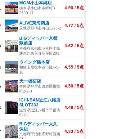
MGM小山本郷店
4.90 / 5点
1
栃木県小山市本郷町3-
2590-17
ALIVE東海南店
4.77 / 5点
2
茨城県那珂市向山1273-2
BIGディッパー京都
駅前店
4.62 / 5点
3
京都府京都市下京区七条
通烏丸東入真苧屋町203
ウイング橋本店
4.55 / 5点
4
和歌山県橋本市市脇4-5-
10
天一板宿店
4.50 / 5点
5
兵庫県神戸市須磨区飛松
町2-2-3
ICHI-BAN近江八幡店
SLOT333
4.46 / 5点
6
滋賀県近江八幡市千僧供
622-1
BIGディッパー大久
保店
4.33 / 5点
7
京都府宇治市広野町西裏