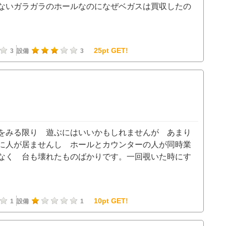
ないガラガラのホールなのになぜベガスは買収したの
25pt GET!
3
設備
3
をみる限り 遊ぶにはいいかもしれませんが あまり
に人が居ませんし ホールとカウンターの人が同時業
なく 台も壊れたものばかりです。一回覗いた時にす
10pt GET!
1
設備
1