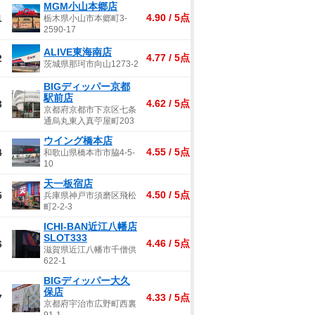
MGM小山本郷店
4.90 / 5点
1
栃木県小山市本郷町3-
2590-17
ALIVE東海南店
4.77 / 5点
2
茨城県那珂市向山1273-2
BIGディッパー京都
駅前店
4.62 / 5点
3
京都府京都市下京区七条
通烏丸東入真苧屋町203
ウイング橋本店
4.55 / 5点
4
和歌山県橋本市市脇4-5-
10
天一板宿店
4.50 / 5点
5
兵庫県神戸市須磨区飛松
町2-2-3
ICHI-BAN近江八幡店
SLOT333
4.46 / 5点
6
滋賀県近江八幡市千僧供
622-1
BIGディッパー大久
保店
4.33 / 5点
7
京都府宇治市広野町西裏