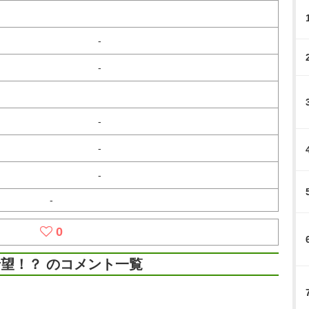
-
-
-
-
-
-
0
望！？ のコメント一覧