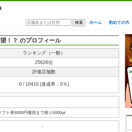
報
ホーム
初めての方
望！？ のプロフィール
ランキング（一般）
25626位
評価店舗数
0 / 10410 (達成率：0％)
nギフト券
5000円獲得まで残り5000pt
-