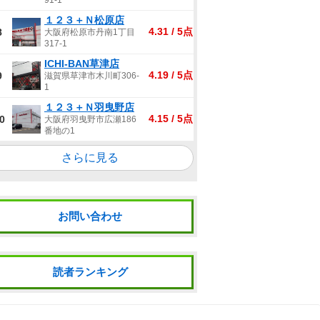
91-1
１２３＋Ｎ松原店
4.31 / 5点
8
大阪府松原市丹南1丁目
317-1
ICHI-BAN草津店
4.19 / 5点
9
滋賀県草津市木川町306-
1
１２３＋Ｎ羽曳野店
4.15 / 5点
0
大阪府羽曳野市広瀬186
番地の1
さらに見る
お問い合わせ
読者ランキング